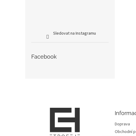
Sledovat na Instagramu
Facebook
Z
á
p
a
t
Informa
í
Doprava
Obchodní 