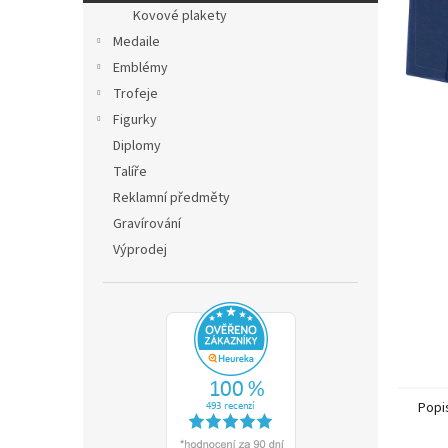
n
Kovové plakety
e
Medaile
l
Emblémy
Trofeje
Figurky
Diplomy
Talíře
Reklamní předměty
Gravírování
Výprodej
Popi