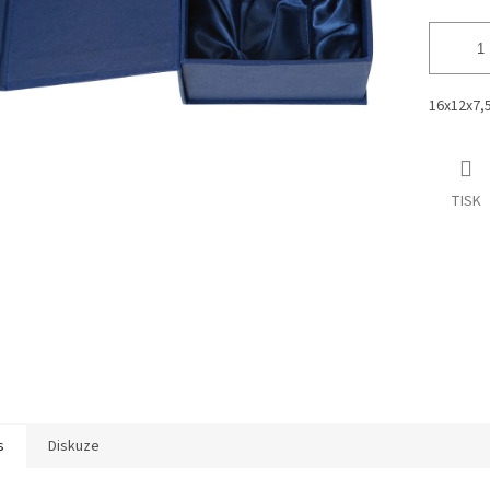
16x12x7,
TISK
s
Diskuze