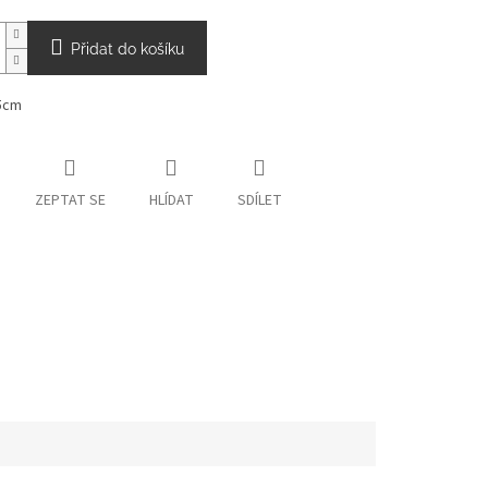
Přidat do košíku
5cm
ZEPTAT SE
HLÍDAT
SDÍLET