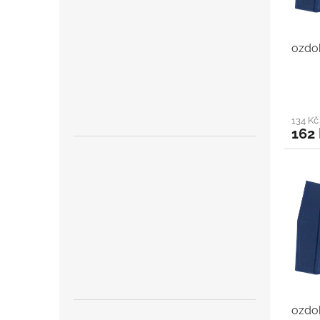
ozdob
134 K
162
ozdob