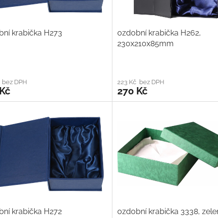
ní krabička H273
ozdobní krabička H262,
230x210x85mm
č bez DPH
223 Kč bez DPH
 Kč
270 Kč
ní krabička H272
ozdobní krabička 3338, zele