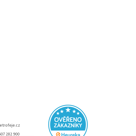
etrofeje.cz
607 282 900