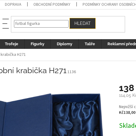
DOPRAVA
OBCHODNÍ PODMÍNKY
PODMÍNKY OCHRANY OSOBNÍC
HLEDAT
Trofeje
Figurky
Diplomy
Talíře
Reklamní před
 krabička H271
obní krabička H271
1136
138
114,05 
Měrná
Nejnižší 
cena:
Kč138,00
Sklad