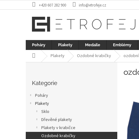
Přejít
+420 607 282 900
info@etrofeje.cz
na
obsah
Poháry
Plakety
Medaile
Emblémy
Domů
Plakety
Ozdobné krabičky
ozdobní
P
ozd
o
Přeskočit
s
kategorie
Kategorie
t
r
Poháry
a
Plakety
n
Sklo
n
í
Dřevěné plakety
p
Plakety v krabičce
a
Ozdobné krabičky