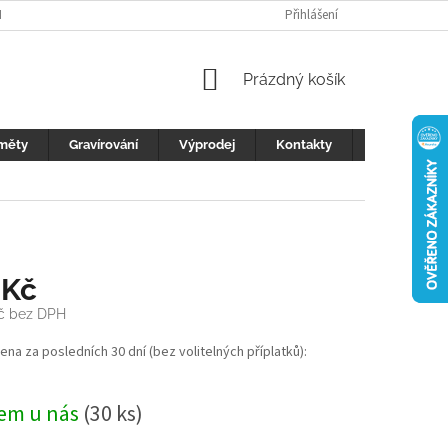
H ÚDAJŮ
FOTOGALERIE
KONTAKTY
Přihlášení
REKLAMACE
DŮLEŽI
NÁKUPNÍ
Prázdný košík
KOŠÍK
měty
Gravírování
Výprodej
Kontakty
Blog
 Kč
Kč bez DPH
cena za posledních 30 dní (bez volitelných příplatků):
em u nás
(30 ks)