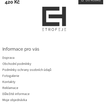
420 Kč
Z
á
p
a
t
í
Informace pro vás
Doprava
Obchodní podmínky
Podmínky ochrany osobních údajů
Fotogalerie
Kontakty
Reklamace
Důležité informace
Moje objednávka