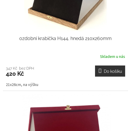
ozdobní krabička H144, hnedá 210x260mm
Skladem u nás
347 Kč bez DPH
Do košíku
420 Kč
21x26cm, na výšku