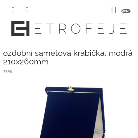
Přejít
na
NÁKUP
obsah
KOŠÍK
ozdobní sametová krabička, modrá
210x260mm
2996