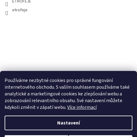
ETROFEJE
etrofeje
Používáme nezbytné cookies pro správné fungování
internetového obchodu. S vaším souhlasem používáme také
analytické a marketingové cookies ke zlepšování webu a
zobrazování relevantního obsahu. Své nastavení můžete
kdykoli změnit v zápatí webu.
Více informací
Nastavení
Copyright 2026
ETROFEJE.cz
. Všechna práva vyhrazena.
Upravit