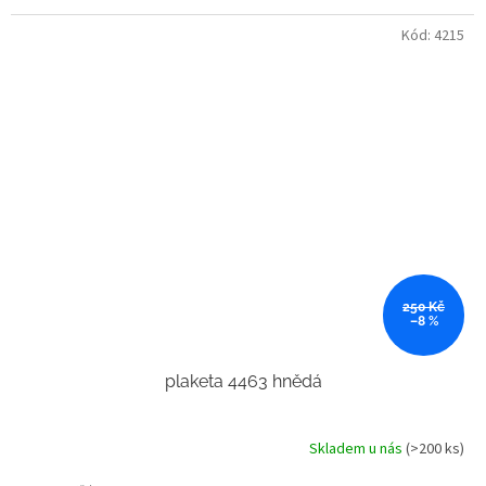
Kód:
4215
250 Kč
–8 %
plaketa 4463 hnědá
Skladem u nás
(>200 ks)