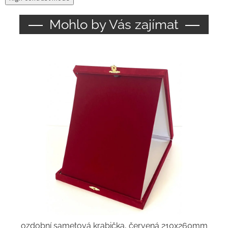
Mohlo by Vás zajímat
ozdobní sametová krabička, červená 210x260mm