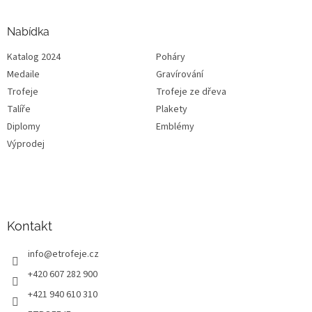
Nabídka
Katalog 2024
Poháry
Medaile
Gravírování
Trofeje
Trofeje ze dřeva
Talíře
Plakety
Diplomy
Emblémy
Výprodej
Kontakt
info
@
etrofeje.cz
+420 607 282 900
+421 940 610 310