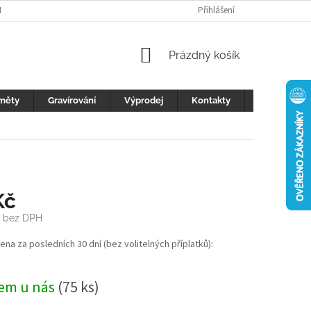
H ÚDAJŮ
FOTOGALERIE
KONTAKTY
Přihlášení
REKLAMACE
DŮLEŽI
NÁKUPNÍ
Prázdný košík
KOŠÍK
měty
Gravírování
Výprodej
Kontakty
Blog
Kč
bez DPH
cena za posledních 30 dní (bez volitelných příplatků):
em u nás
(75 ks)