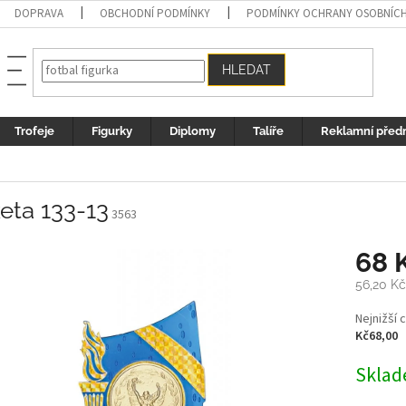
DOPRAVA
OBCHODNÍ PODMÍNKY
PODMÍNKY OCHRANY OSOBNÍC
HLEDAT
Trofeje
Figurky
Diplomy
Talíře
Reklamní před
eta 133-13
3563
68 
56,20 Kč
Měrná
Nejnižší 
cena:
Kč68,00
Sklad