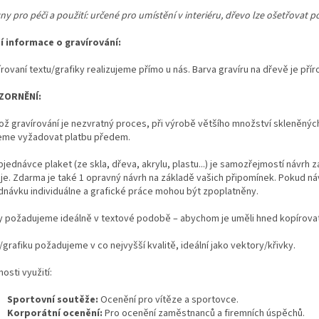
ny pro péči a použití: určené pro umístění v interiéru, dřevo lze ošetřovat
ší informace o gravírování:
rovaní textu/grafiky realizujeme přímo u nás. Barva gravíru na dřevě je příro
ZORNĚNÍ:
kož gravírování je nezvratný proces, při výrobě většího množství skleněný
me vyžadovat platbu předem.
bjednávce plaket (ze skla, dřeva, akrylu, plastu...) je samozřejmostí návrh 
eje. Zdarma je také 1 opravný návrh na základě vašich připomínek. Pokud
dnávku individuálne a grafické práce mohou být zpoplatněny.
y požadujeme ideálně v textové podobě – abychom je uměli hned kopírovat a
grafiku požadujeme v co nejvyšší kvalitě, ideální jako vektory/křivky.
osti využití:
Sportovní soutěže:
Ocenění pro vítěze a sportovce.
Korporátní ocenění:
Pro ocenění zaměstnanců a firemních úspěchů.