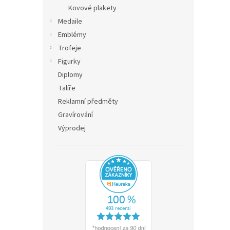
n
Kovové plakety
e
Medaile
l
Emblémy
Trofeje
Figurky
Diplomy
Talíře
Reklamní předměty
Gravírování
Výprodej