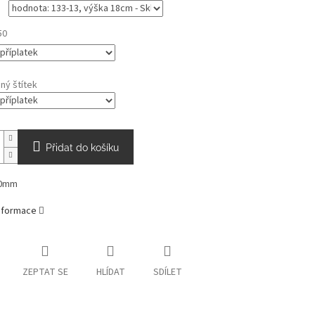
50
ný štítek
Přidat do košíku
80mm
informace
ZEPTAT SE
HLÍDAT
SDÍLET