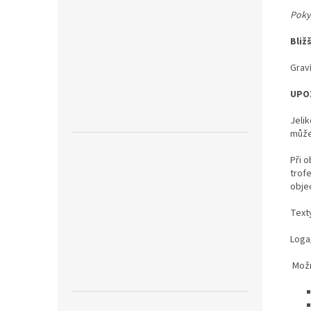
Poky
Bliž
Graví
UPO
Jeli
může
Při o
trof
obje
Text
Loga/
Možn