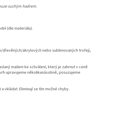
 pouze suchým hadrem.
dní (dle materiálu).
ch/dřevěných/akrylových nebo sublimovaných trofejí,
zaslaný mailem ke schválení, který je zahrnut v ceně
 návrh upravujeme několikanásobně, posuzujeme
 vkládat. Eliminují se tím možné chyby.