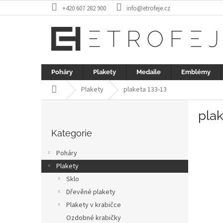
Přejít
+420 607 282 900
info@etrofeje.cz
na
obsah
Poháry
Plakety
Medaile
Emblémy
Domů
Plakety
plaketa 133-13
P
plak
o
Přeskočit
s
kategorie
Kategorie
t
r
Poháry
a
Plakety
n
Sklo
n
í
Dřevěné plakety
p
Plakety v krabičce
a
Ozdobné krabičky