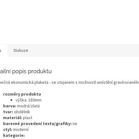
s
Diskuze
ailní popis produktu
nečná ekonomická plaketa - se stojanem s možností umístění gravírovanéh
rozměry produktu
výška: 180mm
barva:
modrá/zlatá
tvar:
obdélník
materiál:
plast
barevné provedení textu/grafiky:
ne
styl:
moderní
kategorie: