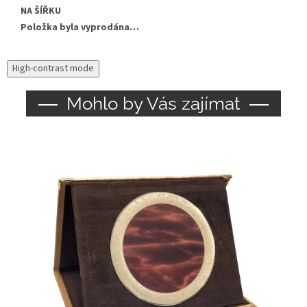
NA ŠÍŘKU
Položka byla vyprodána…
High-contrast mode
Mohlo by Vás zajímat