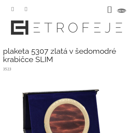
Přejít
na
NÁKUP
obsah
KOŠÍK
plaketa 5307 zlatá v šedomodré
krabičce SLIM
3523