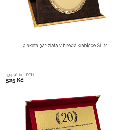
plaketa 322 zlatá v hnědé krabičce SLIM
434 Kč bez DPH
525 Kč