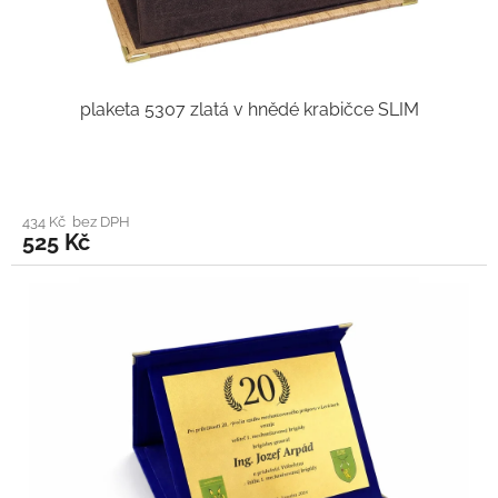
plaketa 5307 zlatá v hnědé krabičce SLIM
434 Kč bez DPH
525 Kč