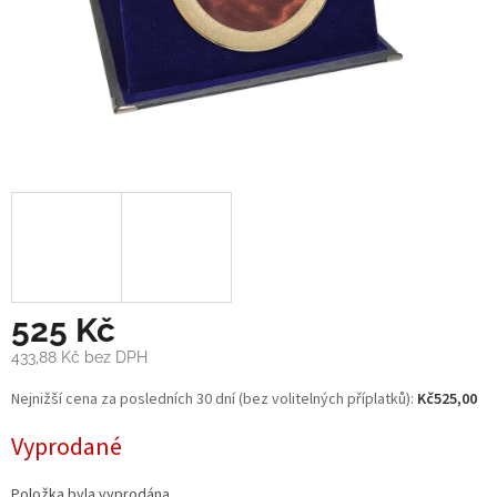
525 Kč
433,88 Kč bez DPH
Měrná
Nejnižší cena za posledních 30 dní (bez volitelných příplatků):
Kč525,00
cena:
Vyprodané
Položka byla vyprodána…