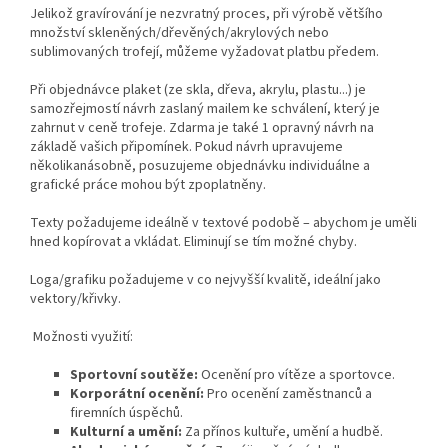
Jelikož gravírování je nezvratný proces, při výrobě většího
množství skleněných/dřevěných/akrylových nebo
sublimovaných trofejí, můžeme vyžadovat platbu předem.
Při objednávce plaket (ze skla, dřeva, akrylu, plastu...) je
samozřejmostí návrh zaslaný mailem ke schválení, který je
zahrnut v ceně trofeje. Zdarma je také 1 opravný návrh na
základě vašich připomínek. Pokud návrh upravujeme
několikanásobně, posuzujeme objednávku individuálne a
grafické práce mohou být zpoplatněny.
Texty požadujeme ideálně v textové podobě – abychom je uměli
hned kopírovat a vkládat. Eliminují se tím možné chyby.
Loga/grafiku požadujeme v co nejvyšší kvalitě, ideální jako
vektory/křivky.
Možnosti využití:
Sportovní soutěže:
Ocenění pro vítěze a sportovce.
Korporátní ocenění:
Pro ocenění zaměstnanců a
firemních úspěchů.
Kulturní a umění:
Za přínos kultuře, umění a hudbě.