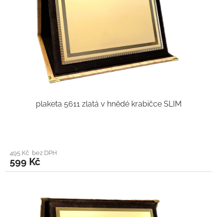
plaketa 5611 zlatá v hnědé krabičce SLIM
495 Kč bez DPH
599 Kč