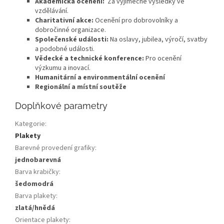
Akademická ocenění:
Za výjimečné výsledky ve
vzdělávání.
Charitativní akce:
Ocenění pro dobrovolníky a
dobročinné organizace.
Společenské události:
Na oslavy, jubilea, výročí, svatby
a podobné události.
Vědecké a technické konference:
Pro ocenění
výzkumu a inovací.
Humanitární a environmentální ocenění
Regionální a místní soutěže
Doplňkové parametry
Kategorie
:
Plakety
Barevné provedení grafiky
:
jednobarevná
Barva krabičky
:
šedomodrá
Barva plakety
:
zlatá/hnědá
Orientace plakety
: