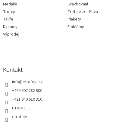
Medaile
Gravírování
Trofeje
Trofeje ze dřeva
Talíře
Plakety
Diplomy
Emblémy
Výprodej
Kontakt
info
@
etrofeje.cz
+420 607 282 900
+421 940 610 310
ETROFEJE
etrofeje