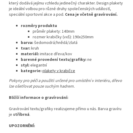
který dodává jejímu vzhledu jedinečný charakter. Design plakety
je ideální volbou pro různé druhy společenských událostí,
speciální sportovní akce a pod.
Cena je včetně gravírování.
rozměry produktu
průměr plakety: 140mm
rozmer krabičky (vxš): 190x250mm
barva:
šedomodrá/hnědá/zlatá
tvar:
kruh
materiál:
imitace dřeva/kov
barevné provedení textu/grafiky:
ne
styl:
elegantní
kategorie:
plakety v krabičce
Pokyny pro péči a použití: určené pro umístění v interiéru, dřevo
lze ošetřovat pouze suchým hadrem.
Bližší informace o gravírování:
Gravírování textu/grafiky realizujeme přímo u nás. Barva gravíru
je
stříbrná
.
UPOZORNĚNÍ: