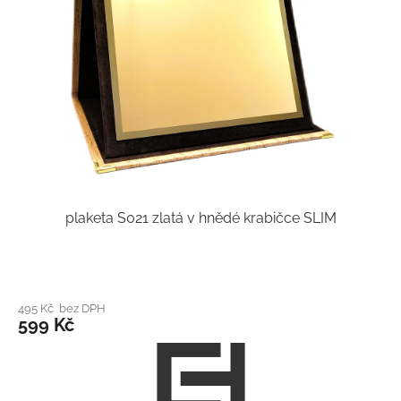
plaketa S021 zlatá v hnědé krabičce SLIM
495 Kč bez DPH
599 Kč
Z
á
p