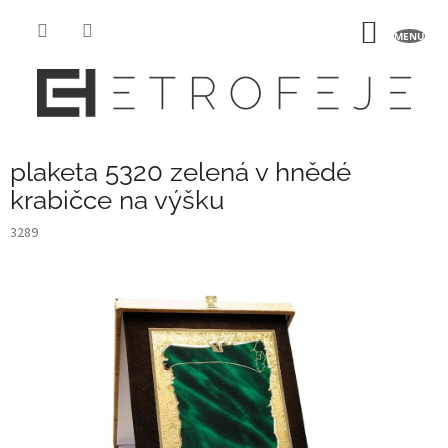
Přejít
na
NÁKUP
obsah
KOŠÍK
plaketa 5320 zelená v hnědé
krabičce na výšku
3289