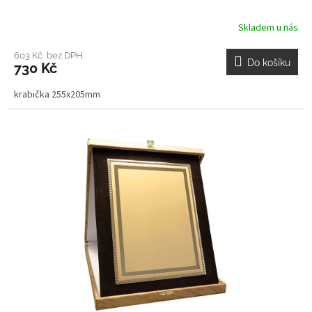
Skladem u nás
603 Kč bez DPH
Do košíku
730 Kč
krabička 255x205mm