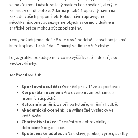
samozřejmostí návrh zaslaný mailem ke schválení, který je
zahrnut v ceně trofeje. Zdarma je také 1 opravný návrh na
základě vašich připomínek. Pokud návrh upravujeme
několikanásobně, posuzujeme objednávku individuálne a
grafické práce mohou být zpoplatněny.
Texty požadujeme ideálně v textové podobě – abychom je uměli
hned kopírovat a vkládat. Eliminují se tím možné chyby.
Loga/grafiku požadujeme v co nejvyšší kvalitě, ideální jako
vektory/křivky.
Možnosti využití:
Sportovní soutěže:
Ocenění pro vítěze a sportovce.
Korporátní ocenění:
Pro ocenění zaměstnanců a
firemních úspěchů.
Kulturní a umění:
Za přínos kultuře, umění a hudbě.
Akademická ocenění:
Za výjimečné výsledky ve
vzdělávání.
Charitativní akce:
Ocenění pro dobrovolníky a
dobročinné organizace.
Společenské události:
Na oslavy, jubilea, výročí, svatby