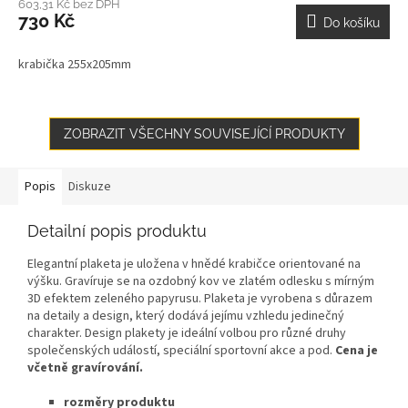
603,31 Kč bez DPH
730 Kč
Do košíku
krabička 255x205mm
ZOBRAZIT VŠECHNY SOUVISEJÍCÍ PRODUKTY
Popis
Diskuze
Detailní popis produktu
Elegantní plaketa je uložena v hnědé krabičce orientované na
výšku. Gravíruje se na ozdobný kov ve zlatém odlesku s mírným
3D efektem zeleného papyrusu. Plaketa je vyrobena s důrazem
na detaily a design, který dodává jejímu vzhledu jedinečný
charakter. Design plakety je ideální volbou pro různé druhy
společenských událostí, speciální sportovní akce a pod.
Cena je
včetně gravírování.
rozměry produktu