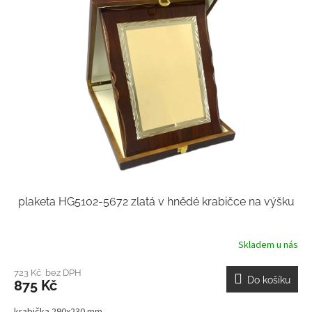
plaketa HG5102-5672 zlatá v hnědé krabičce na výšku
Skladem u nás
723 Kč bez DPH
Do košíku
875 Kč
krabička 290x230 mm