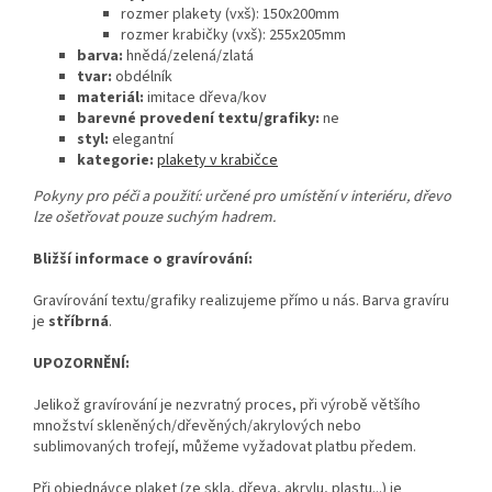
rozmer plakety (vxš): 150x200mm
rozmer krabičky (vxš): 255x205mm
barva:
hnědá/zelená/zlatá
tvar:
obdélník
materiál:
imitace dřeva/kov
barevné provedení textu/grafiky:
ne
styl:
elegantní
kategorie:
plakety v krabičce
Pokyny pro péči a použití: určené pro umístění v interiéru, dřevo
lze ošetřovat pouze suchým hadrem.
Bližší informace o gravírování:
Gravírování textu/grafiky realizujeme přímo u nás. Barva gravíru
je
stříbrná
.
UPOZORNĚNÍ:
Jelikož gravírování je nezvratný proces, při výrobě většího
množství skleněných/dřevěných/akrylových nebo
sublimovaných trofejí, můžeme vyžadovat platbu předem.
Při objednávce plaket (ze skla, dřeva, akrylu, plastu...) je