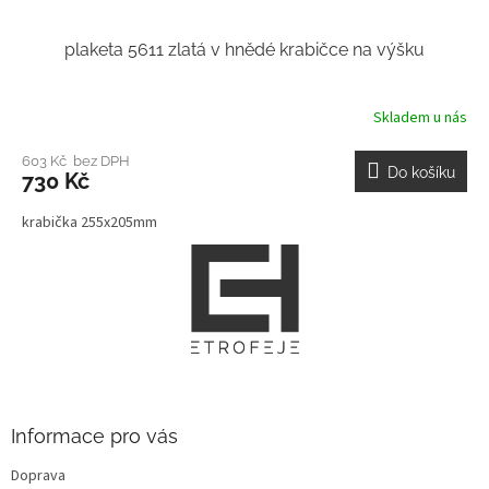
plaketa 5611 zlatá v hnědé krabičce na výšku
Skladem u nás
603 Kč bez DPH
Do košíku
730 Kč
krabička 255x205mm
Z
á
p
a
t
í
Informace pro vás
Doprava