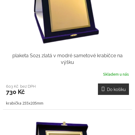
plaketa S021 zlatá v modré sametové krabičce na
výšku
Skladem u nás
603 Kč bez DPH
Do košíku
730 Kč
krabička 255x205mm