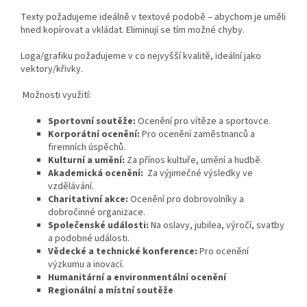
Texty požadujeme ideálně v textové podobě – abychom je uměli
hned kopírovat a vkládat. Eliminují se tím možné chyby.
Loga/grafiku požadujeme v co nejvyšší kvalitě, ideální jako
vektory/křivky.
Možnosti využití:
Sportovní soutěže:
Ocenění pro vítěze a sportovce.
Korporátní ocenění:
Pro ocenění zaměstnanců a
firemních úspěchů.
Kulturní a umění:
Za přínos kultuře, umění a hudbě.
Akademická ocenění:
Za výjimečné výsledky ve
vzdělávání.
Charitativní akce:
Ocenění pro dobrovolníky a
dobročinné organizace.
Společenské události:
Na oslavy, jubilea, výročí, svatby
a podobné události.
Vědecké a technické konference:
Pro ocenění
výzkumu a inovací.
Humanitární a environmentální ocenění
Regionální a místní soutěže