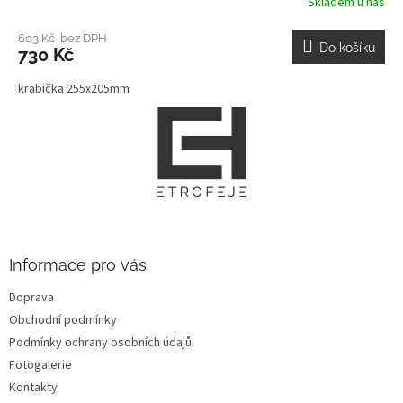
Skladem u nás
603 Kč bez DPH
Do košíku
730 Kč
krabička 255x205mm
Z
á
p
a
t
í
Informace pro vás
Doprava
Obchodní podmínky
Podmínky ochrany osobních údajů
Fotogalerie
Kontakty