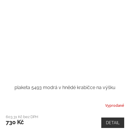
plaketa 5493 modrá v hnědé krabičce na výšku
Vyprodané
603,31 Kč bez DPH
730 Kč
DETAIL