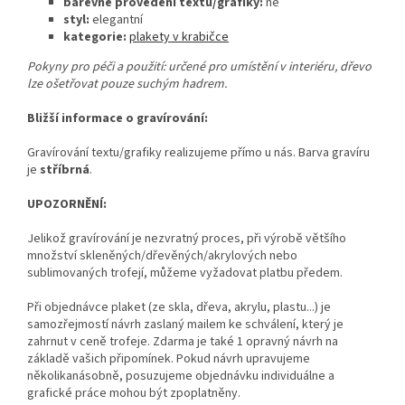
barevné provedení textu/grafiky:
ne
styl:
elegantní
kategorie:
plakety v krabičce
Pokyny pro péči a použití: určené pro umístění v interiéru, dřevo
lze ošetřovat pouze suchým hadrem.
Bližší informace o gravírování:
Gravírování textu/grafiky realizujeme přímo u nás. Barva gravíru
je
stříbrná
.
UPOZORNĚNÍ:
Jelikož gravírování je nezvratný proces, při výrobě většího
množství skleněných/dřevěných/akrylových nebo
sublimovaných trofejí, můžeme vyžadovat platbu předem.
Při objednávce plaket (ze skla, dřeva, akrylu, plastu...) je
samozřejmostí návrh zaslaný mailem ke schválení, který je
zahrnut v ceně trofeje. Zdarma je také 1 opravný návrh na
základě vašich připomínek. Pokud návrh upravujeme
několikanásobně, posuzujeme objednávku individuálne a
grafické práce mohou být zpoplatněny.