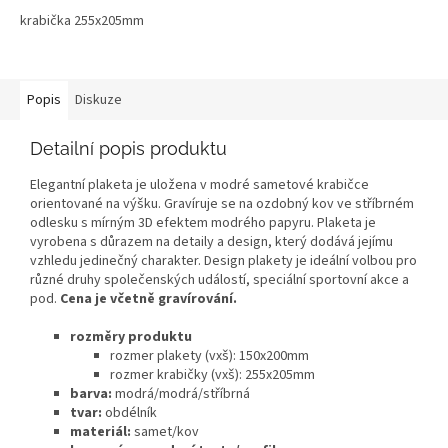
krabička 255x205mm
Popis
Diskuze
Detailní popis produktu
Elegantní plaketa je uložena v modré sametové krabičce
orientované na výšku. Gravíruje se na ozdobný kov ve stříbrném
odlesku s mírným 3D efektem modrého papyru. Plaketa je
vyrobena s důrazem na detaily a design, který dodává jejímu
vzhledu jedinečný charakter. Design plakety je ideální volbou pro
různé druhy společenských událostí, speciální sportovní akce a
pod.
Cena je včetně gravírování.
rozměry produktu
rozmer plakety (vxš): 150x200mm
rozmer krabičky (vxš): 255x205mm
barva:
modrá/modrá/stříbrná
tvar:
obdélník
materiál:
samet/kov