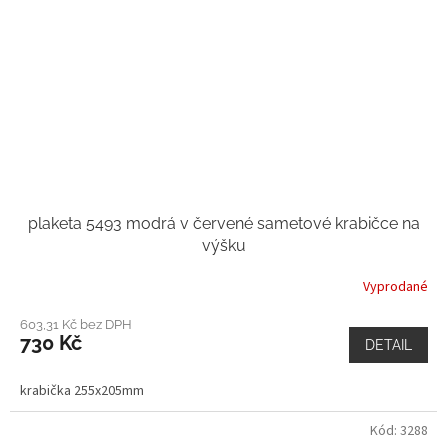
plaketa 5493 modrá v červené sametové krabičce na
výšku
Vyprodané
603,31 Kč bez DPH
730 Kč
DETAIL
krabička 255x205mm
Kód:
3288