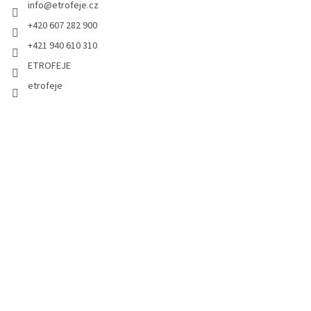
info
@
etrofeje.cz
+420 607 282 900
+421 940 610 310
ETROFEJE
etrofeje