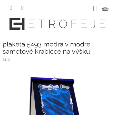
Přejít
na
NÁKUP
obsah
KOŠÍK
plaketa 5493 modrá v modré
sametové krabičce na výšku
3313