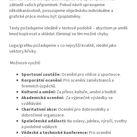
základě vašich připomínek. Pokud návrh upravujeme
několikanásobně, posuzujeme objednávku individuálne a
grafické práce mohou být zpoplatněny.
Texty požadujeme ideálně v textové podobě – abychom je uměli
hned kopírovat a vkládat. Eliminují se tím možné chyby.
Loga/grafiku požadujeme v co nejvyšší kvalitě, ideální jako
vektory/křivky.
Možnosti využití:
Sportovní soutěže:
Ocenění pro vítěze a sportovce.
Korporátní ocenění:
Pro ocenění zaměstnanců a
firemních úspěchů.
Kulturní a umění:
Za přínos kultuře, umění a hudbě.
Akademická ocenění:
Za výjimečné výsledky ve
vzdělávání.
Charitativní akce:
Ocenění pro dobrovolníky a
dobročinné organizace.
Společenské události:
Na oslavy, jubilea, výročí, svatby
a podobné události.
Vědecké a technické konference:
Pro ocenění