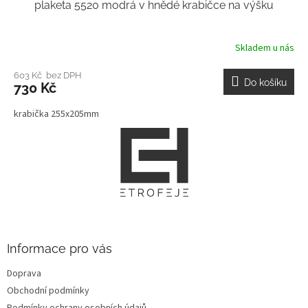
plaketa 5520 modrá v hnědé krabičce na výšku
Skladem u nás
603 Kč bez DPH
Do košíku
730 Kč
krabička 255x205mm
Z
á
p
a
t
í
Informace pro vás
Doprava
Obchodní podmínky
Podmínky ochrany osobních údajů