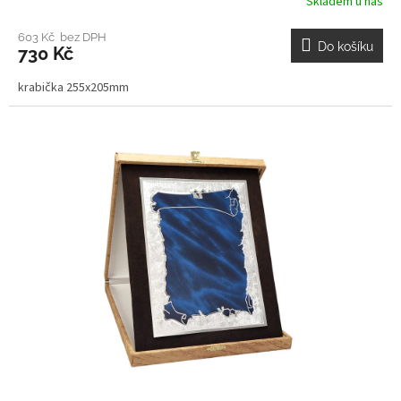
Skladem u nás
603 Kč bez DPH
Do košíku
730 Kč
krabička 255x205mm