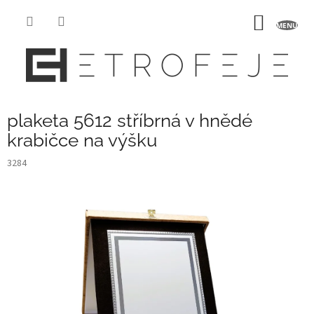
Přejít
na
NÁKUP
obsah
KOŠÍK
plaketa 5612 stříbrná v hnědé
krabičce na výšku
3284