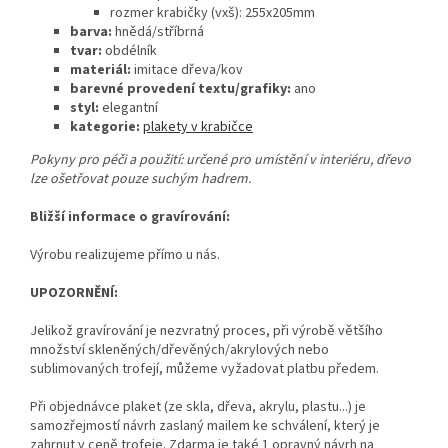
rozmer krabičky (vxš): 255x205mm
barva:
hnědá/stříbrná
tvar:
obdélník
materiál:
imitace dřeva/kov
barevné provedení textu/grafiky:
ano
styl:
elegantní
kategorie:
plakety v krabičce
Pokyny pro péči a použití: určené pro umístění v interiéru, dřevo
lze ošetřovat pouze suchým hadrem.
Bližší informace o gravírování:
Výrobu realizujeme přímo u nás.
UPOZORNĚNÍ:
Jelikož gravírování je nezvratný proces, při výrobě většího
množství skleněných/dřevěných/akrylových nebo
sublimovaných trofejí, můžeme vyžadovat platbu předem.
Při objednávce plaket (ze skla, dřeva, akrylu, plastu...) je
samozřejmostí návrh zaslaný mailem ke schválení, který je
zahrnut v ceně trofeje. Zdarma je také 1 opravný návrh na