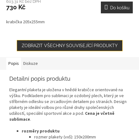
603,31 Kč bez DPH
730 Kč
Do košíku
krabička 205x255mm
ZOBRAZIT VŠECHNY SOUVISEJÍCÍ PRODUKTY
Popis
Diskuze
Detailní popis produktu
Elegantní plaketa je uložena v hnědé krabičce orientované na
výšku. Podkladem pro sublimaci je ozdobný plech, který je ve
stříbrném odlesku se zrcadlovým detailem po stranách. Design
plakety je ideální volbou pro různé druhy společenských
událostí, speciální sportovní akce a pod.
Cena je včetně
sublimace
.
rozměry produktu
rozmer plakety (vxš): 150x200mm