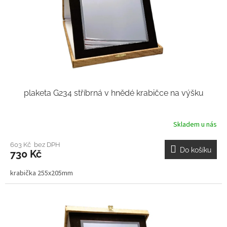
plaketa G234 stříbrná v hnědé krabičce na výšku
Skladem u nás
603 Kč bez DPH
Do košíku
730 Kč
krabička 255x205mm