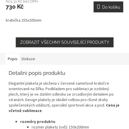
603,31 Kč bez DPH
730 Kč
Do košíku
krabička 255x205mm
ZOBRAZIT VŠECHNY SOUVISEJÍCÍ PRODUKTY
Popis
Diskuze
Detailní popis produktu
Elegantní plaketa je uložena v červené sametové krabičce
orientované na šířku. Podkladem pro sublimaci je ozdobný
plech, který je ve zlatém odlesku se zrcadlovým detailem po
stranách. Design plakety je ideální volbou pro různé druhy
společenských událostí, speciální sportovní akce a pod.
Cena je
včetně sublimace
.
rozměry produktu
rozmer plakety (vxš): 150x200mm