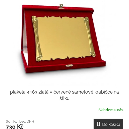
plaketa 4463 zlatá v červené sametové krabičce na
šířku
Skladem u nás
603 Kč bez DPH
Do košíku
730 Kč