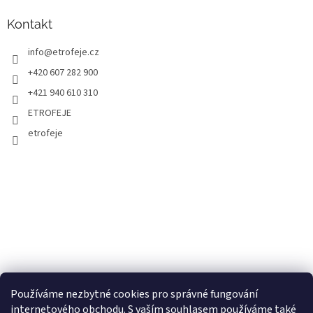
Kontakt
info
@
etrofeje.cz
+420 607 282 900
+421 940 610 310
ETROFEJE
etrofeje
Používáme nezbytné cookies pro správné fungování
internetového obchodu. S vaším souhlasem používáme také