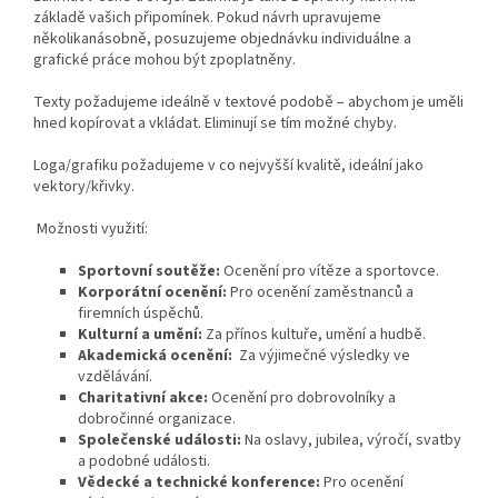
základě vašich připomínek. Pokud návrh upravujeme
několikanásobně, posuzujeme objednávku individuálne a
grafické práce mohou být zpoplatněny.
Texty požadujeme ideálně v textové podobě – abychom je uměli
hned kopírovat a vkládat. Eliminují se tím možné chyby.
Loga/grafiku požadujeme v co nejvyšší kvalitě, ideální jako
vektory/křivky.
Možnosti využití:
Sportovní soutěže:
Ocenění pro vítěze a sportovce.
Korporátní ocenění:
Pro ocenění zaměstnanců a
firemních úspěchů.
Kulturní a umění:
Za přínos kultuře, umění a hudbě.
Akademická ocenění:
Za výjimečné výsledky ve
vzdělávání.
Charitativní akce:
Ocenění pro dobrovolníky a
dobročinné organizace.
Společenské události:
Na oslavy, jubilea, výročí, svatby
a podobné události.
Vědecké a technické konference:
Pro ocenění