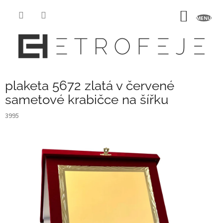
Přejít
na
NÁKUP
obsah
KOŠÍK
plaketa 5672 zlatá v červené
sametové krabičce na šířku
3995