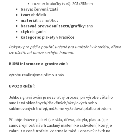
rozmer krabičky (vxš): 205x255mm
barva:
červená/zlatá
tvar:
obdélník
materiál:
samet/kov
barevné provedení textu/grafiky:
ano
styl:
elegantní
kategorie:
plakety v krabičce
Pokyny pro péči a použití: určené pro umístění v interiéru, dřevo
lze ošetřovat pouze suchým hadrem.
Bližší informace o gravírování:
Výrobu realizujeme přímo u nás.
UPOZORNĚNÍ:
Jelikož gravírování je nezvratný proces, při výrobě většího
množství skleněných/dřevěných/akrylových nebo
sublimovaných trofejí, můžeme vyžadovat platbu předem.
Při objednávce plaket (ze skla, dřeva, akrylu, plastu...) je
samozřejmostí návrh zaslaný mailem ke schválení, který je
zahrnut v ceně trofeje. Zdarma je také 1 opravný návrh na