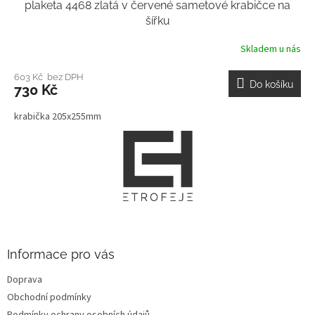
plaketa 4468 zlatá v červené sametové krabičce na
šířku
Skladem u nás
603 Kč bez DPH
Do košíku
730 Kč
krabička 205x255mm
Z
á
p
a
t
í
Informace pro vás
Doprava
Obchodní podmínky
Podmínky ochrany osobních údajů