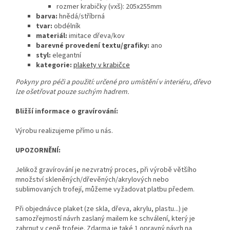
rozmer krabičky (vxš): 205x255mm
barva:
hnědá/stříbrná
tvar:
obdélník
materiál:
imitace dřeva/kov
barevné provedení textu/grafiky:
ano
styl:
elegantní
kategorie:
plakety v krabičce
Pokyny pro péči a použití: určené pro umístění v interiéru, dřevo
lze ošetřovat pouze suchým hadrem.
Bližší informace o gravírování:
Výrobu realizujeme přímo u nás.
UPOZORNĚNÍ:
Jelikož gravírování je nezvratný proces, při výrobě většího
množství skleněných/dřevěných/akrylových nebo
sublimovaných trofejí, můžeme vyžadovat platbu předem.
Při objednávce plaket (ze skla, dřeva, akrylu, plastu...) je
samozřejmostí návrh zaslaný mailem ke schválení, který je
zahrnut v ceně trofeje. Zdarma je také 1 opravný návrh na