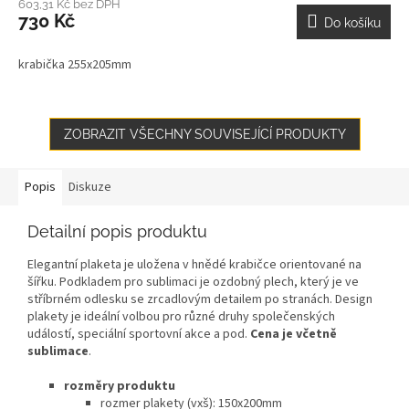
603,31 Kč bez DPH
730 Kč
Do košíku
krabička 255x205mm
ZOBRAZIT VŠECHNY SOUVISEJÍCÍ PRODUKTY
Popis
Diskuze
Detailní popis produktu
Elegantní plaketa je uložena v hnědé krabičce orientované na
šířku. Podkladem pro sublimaci je ozdobný plech, který je ve
stříbrném odlesku se zrcadlovým detailem po stranách. Design
plakety je ideální volbou pro různé druhy společenských
událostí, speciální sportovní akce a pod.
Cena je včetně
sublimace
.
rozměry produktu
rozmer plakety (vxš): 150x200mm