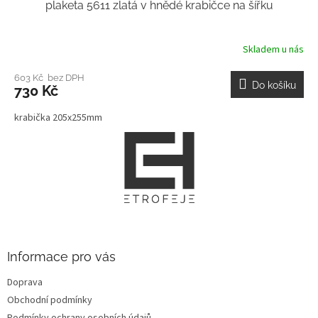
plaketa 5611 zlatá v hnědé krabičce na šířku
Skladem u nás
603 Kč bez DPH
Do košíku
730 Kč
krabička 205x255mm
Z
á
p
a
t
í
Informace pro vás
Doprava
Obchodní podmínky
Podmínky ochrany osobních údajů