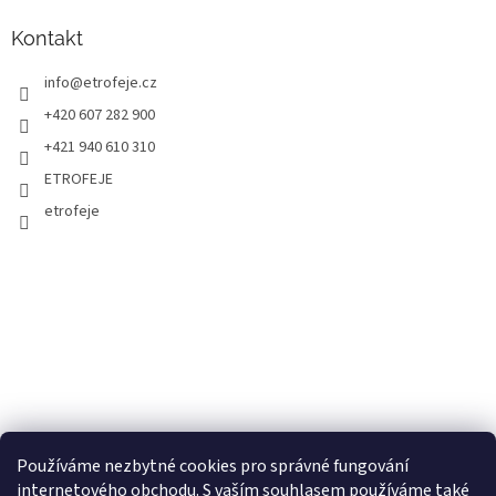
Kontakt
info
@
etrofeje.cz
+420 607 282 900
+421 940 610 310
ETROFEJE
etrofeje
Používáme nezbytné cookies pro správné fungování
internetového obchodu. S vaším souhlasem používáme také