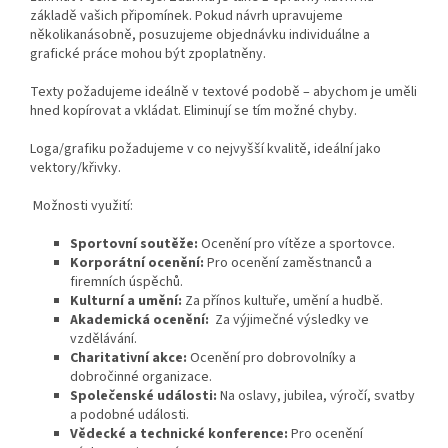
základě vašich připomínek. Pokud návrh upravujeme
několikanásobně, posuzujeme objednávku individuálne a
grafické práce mohou být zpoplatněny.
Texty požadujeme ideálně v textové podobě – abychom je uměli
hned kopírovat a vkládat. Eliminují se tím možné chyby.
Loga/grafiku požadujeme v co nejvyšší kvalitě, ideální jako
vektory/křivky.
Možnosti využití:
Sportovní soutěže:
Ocenění pro vítěze a sportovce.
Korporátní ocenění:
Pro ocenění zaměstnanců a
firemních úspěchů.
Kulturní a umění:
Za přínos kultuře, umění a hudbě.
Akademická ocenění:
Za výjimečné výsledky ve
vzdělávání.
Charitativní akce:
Ocenění pro dobrovolníky a
dobročinné organizace.
Společenské události:
Na oslavy, jubilea, výročí, svatby
a podobné události.
Vědecké a technické konference:
Pro ocenění