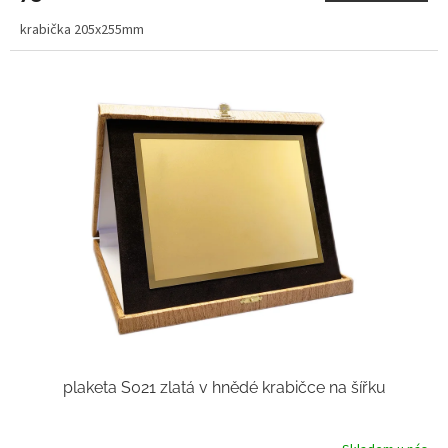
krabička 205x255mm
plaketa S021 zlatá v hnědé krabičce na šířku