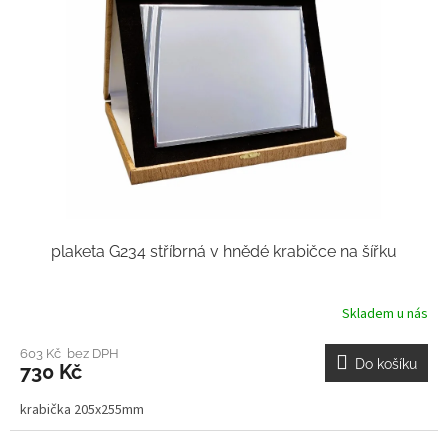
plaketa G234 stříbrná v hnědé krabičce na šířku
Skladem u nás
603 Kč bez DPH
Do košíku
730 Kč
krabička 205x255mm