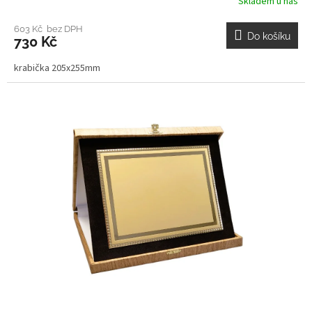
Skladem u nás
603 Kč bez DPH
Do košíku
730 Kč
krabička 205x255mm