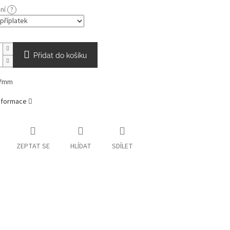
ání
?
Přidat do košíku
47mm
informace
ZEPTAT SE
HLÍDAT
SDÍLET