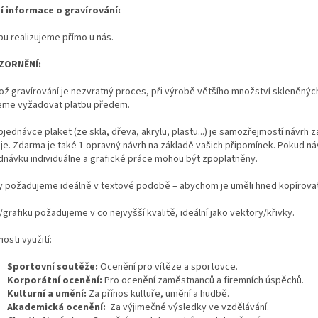
ší informace o gravírování:
bu realizujeme přímo u nás.
ZORNĚNÍ:
kož gravírování je nezvratný proces, při výrobě většího množství skleněný
me vyžadovat platbu předem.
bjednávce plaket (ze skla, dřeva, akrylu, plastu...) je samozřejmostí návrh 
eje. Zdarma je také 1 opravný návrh na základě vašich připomínek. Pokud
dnávku individuálne a grafické práce mohou být zpoplatněny.
y požadujeme ideálně v textové podobě – abychom je uměli hned kopírovat a
grafiku požadujeme v co nejvyšší kvalitě, ideální jako vektory/křivky.
osti využití:
Sportovní soutěže:
Ocenění pro vítěze a sportovce.
Korporátní ocenění:
Pro ocenění zaměstnanců a firemních úspěchů.
Kulturní a umění:
Za přínos kultuře, umění a hudbě.
Akademická ocenění:
Za výjimečné výsledky ve vzdělávání.