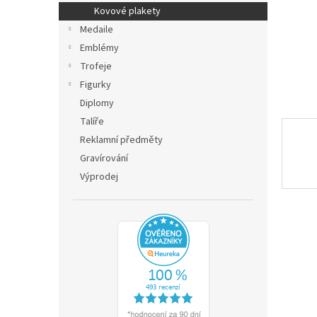
n
Kovové plakety
e
Medaile
l
Emblémy
Trofeje
Figurky
Diplomy
Talíře
Reklamní předměty
Gravírování
Výprodej