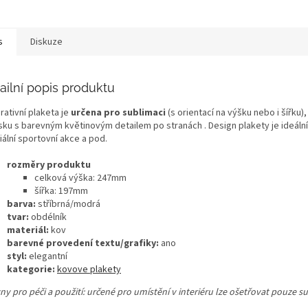
s
Diskuze
ailní popis produktu
rativní plaketa je
určena pro sublimaci
(s orientací na výšku nebo i šířku
sku s barevným květinovým detailem po stranách . Design plakety je ideáln
iální sportovní akce a pod.
rozměry produktu
celková výška: 247mm
šířka: 197mm
barva:
stříbrná/modrá
tvar:
obdélník
materiál:
kov
barevné provedení textu/grafiky:
ano
styl:
elegantní
kategorie:
kovove plakety
ny pro péči a použití: určené pro umístění v interiéru lze ošetřovat pouze