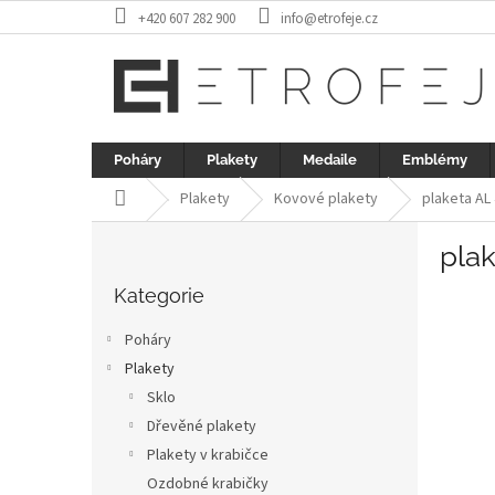
Přejít
+420 607 282 900
info@etrofeje.cz
na
obsah
Poháry
Plakety
Medaile
Emblémy
Domů
Plakety
Kovové plakety
plaketa AL 
P
plak
o
Přeskočit
s
kategorie
Kategorie
t
r
Poháry
a
Plakety
n
Sklo
n
í
Dřevěné plakety
p
Plakety v krabičce
a
Ozdobné krabičky