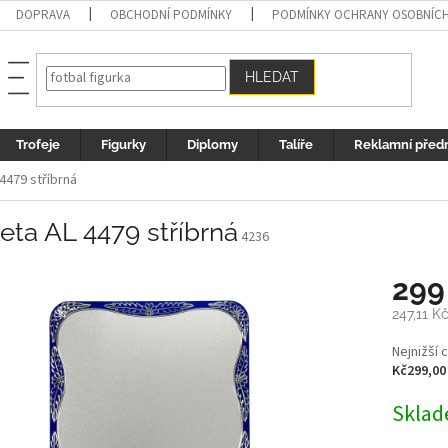
DOPRAVA
OBCHODNÍ PODMÍNKY
PODMÍNKY OCHRANY OSOBNÍC
HLEDAT
Trofeje
Figurky
Diplomy
Talíře
Reklamní před
4479 stříbrná
eta AL 4479 stříbrná
4236
299
247,11 K
Měrná
Nejnižší 
cena:
Kč299,00
Sklad