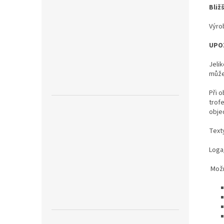
Bliž
Výro
UPO
Jeli
může
Při o
trof
obje
Text
Loga/
Možn