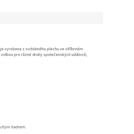
), je vyrobena z ozdobného plechu ve stříbrném
í volbou pro různé druhy společenských událostí,
 suchým hadrem.