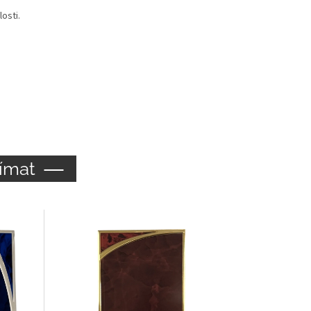
osti.
ímat