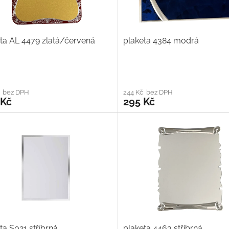
ta AL 4479 zlatá/červená
plaketa 4384 modrá
č bez DPH
244 Kč bez DPH
 Kč
295 Kč
ta S021 stříbrná
plaketa 4463 stříbrná