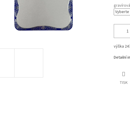
gravírov
výška 2
Detailní 
TISK