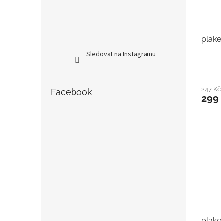
plake
Sledovat na Instagramu
247 K
Facebook
299
plake