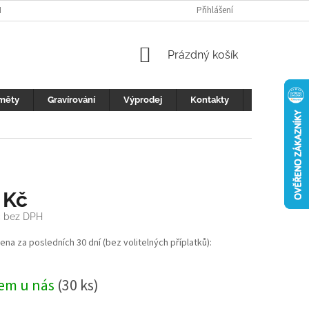
H ÚDAJŮ
FOTOGALERIE
KONTAKTY
Přihlášení
REKLAMACE
DŮLEŽI
NÁKUPNÍ
Prázdný košík
KOŠÍK
měty
Gravírování
Výprodej
Kontakty
Blog
 Kč
č
bez DPH
cena za posledních 30 dní (bez volitelných příplatků):
em u nás
(30 ks)