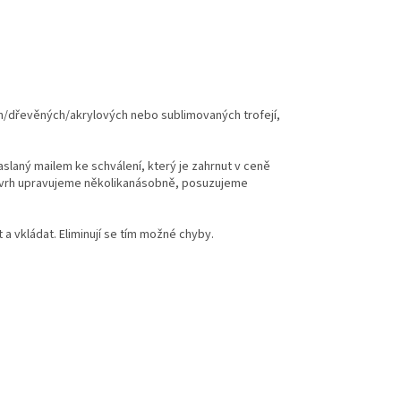
ch/dřevěných/akrylových nebo sublimovaných trofejí,
zaslaný mailem ke schválení, který je zahrnut v ceně
 návrh upravujeme několikanásobně, posuzujeme
 vkládat. Eliminují se tím možné chyby.