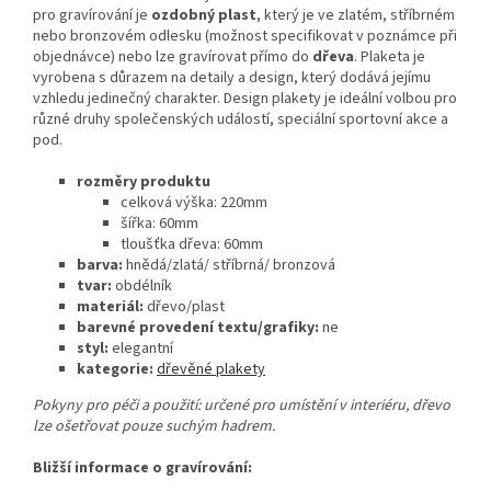
pro gravírování je
ozdobný plast
, který je ve zlatém, stříbrném
nebo bronzovém odlesku (možnost specifikovat v poznámce při
objednávce) nebo lze gravírovat přímo do
dřeva
. Plaketa je
vyrobena s důrazem na detaily a design, který dodává jejímu
vzhledu jedinečný charakter. Design plakety je ideální volbou pro
různé druhy společenských událostí, speciální sportovní akce a
pod.
rozměry produktu
celková výška: 220mm
šířka: 60mm
tloušťka dřeva: 60mm
barva:
hnědá/zlatá/ stříbrná/ bronzová
tvar:
obdélník
materiál:
dřevo/plast
barevné provedení textu/grafiky:
ne
styl:
elegantní
kategorie:
dřevěné plakety
Pokyny pro péči a použití: určené pro umístění v interiéru, dřevo
lze ošetřovat pouze suchým hadrem.
Bližší informace o gravírování: