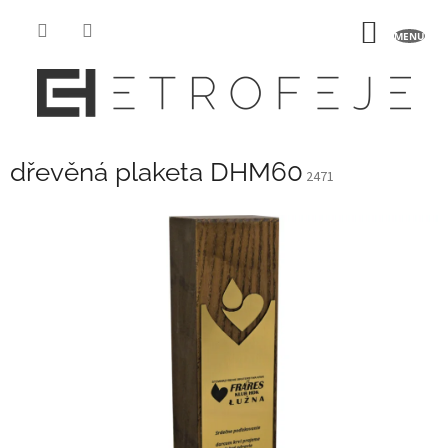
Přejít
na
NÁKUP
obsah
KOŠÍK
dřevěná plaketa DHM60
2471