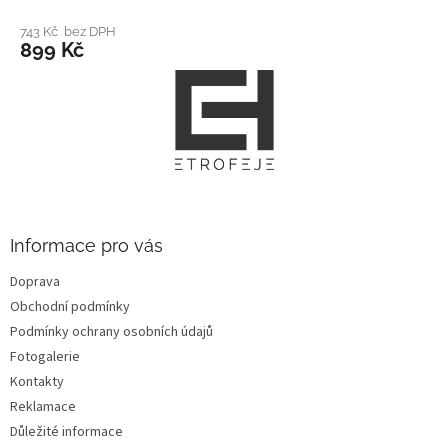
743 Kč bez DPH
899 Kč
Z
á
p
a
t
í
Informace pro vás
Doprava
Obchodní podmínky
Podmínky ochrany osobních údajů
Fotogalerie
Kontakty
Reklamace
Důležité informace