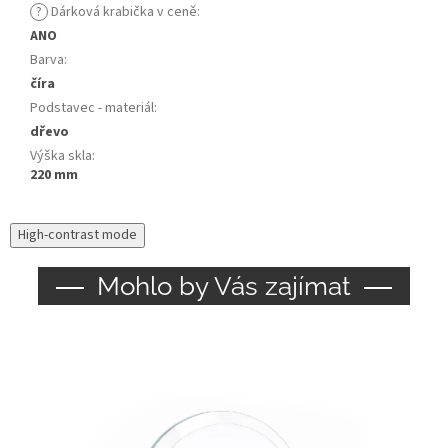
?
Dárková krabička v ceně
:
ANO
Barva
:
číra
Podstavec - materiál
:
dřevo
Výška skla
:
220 mm
High-contrast mode
Mohlo by Vás zajímat