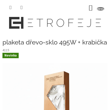
Přejít
na
NÁKUP
obsah
KOŠÍK
plaketa dřevo-sklo 495W + krabička
4115
Novinka