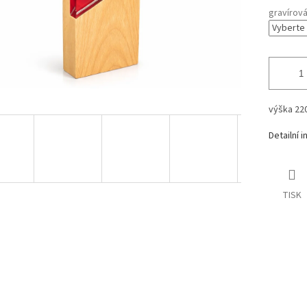
gravírov
výška 2
Detailní 
TISK