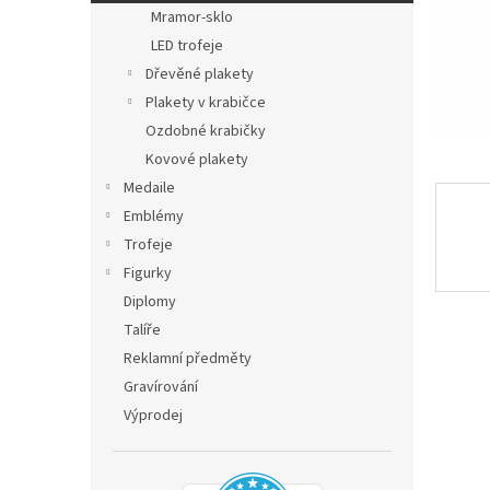
n
Mramor-sklo
e
LED trofeje
l
Dřevěné plakety
Plakety v krabičce
Ozdobné krabičky
Kovové plakety
Medaile
Emblémy
Trofeje
Figurky
Diplomy
Talíře
Reklamní předměty
Gravírování
Výprodej