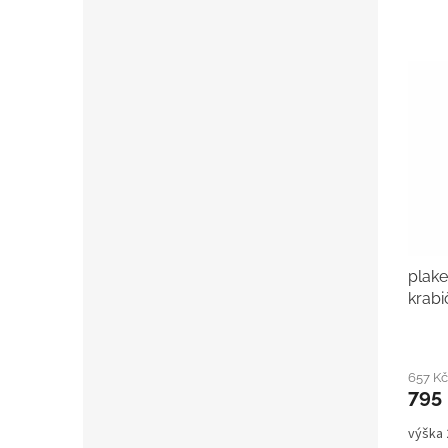
plake
krabi
657 K
795
výška