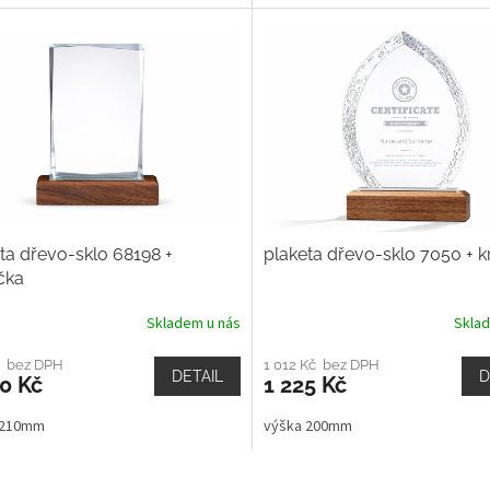
ta dřevo-sklo 68198 +
plaketa dřevo-sklo 7050 + k
čka
Skladem u nás
Skla
č bez DPH
1 012 Kč bez DPH
DETAIL
D
0 Kč
1 225 Kč
 210mm
výška 200mm