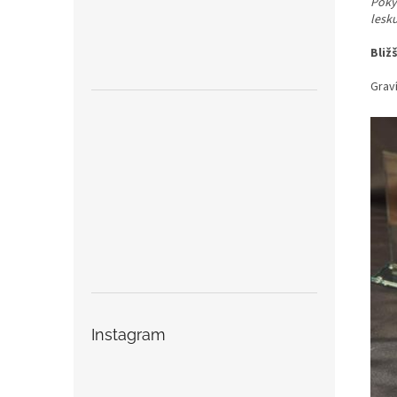
Pokyn
lesk
Bliž
Graví
Instagram