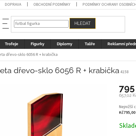
DOPRAVA
OBCHODNÍ PODMÍNKY
PODMÍNKY OCHRANY OSOBNÍC
HLEDAT
Trofeje
Figurky
Diplomy
Talíře
Reklamní před
eta dřevo-sklo 6056 R + krabička
eta dřevo-sklo 6056 R + krabička
4158
795
657,02 K
Měrná
Nejnižší 
cena:
Kč795,00
Sklad