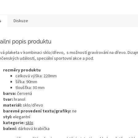
s
Diskuze
ailní popis produktu
vá plaketa v kombinaci sklo/dřevo, s možností gravírování na dřevo. Dizajn 
ečenských událostí, speciální sportovní akce a pod.
rozměry produktu
celková výška: 220mm
šířka: 90mm
tloušťka: 30 mm
barva:
červená
tvar:
hranol
materiál:
sklo/dřevo
barevné provedení textu/grafiky:
ne
styl:
elegantní
kategorie:
sklo
balení:
dárková krabička