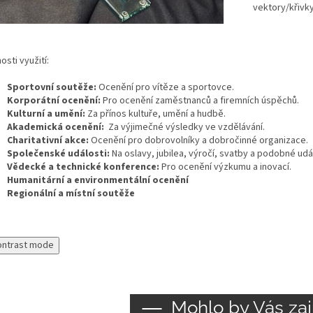
vektory/křivky
sti využití:
Sportovní soutěže:
Ocenění pro vítěze a sportovce.
Korporátní ocenění:
Pro ocenění zaměstnanců a firemních úspěchů.
Kulturní a umění:
Za přínos kultuře, umění a hudbě.
Akademická ocenění:
Za výjimečné výsledky ve vzdělávání.
Charitativní akce:
Ocenění pro dobrovolníky a dobročinné organizace.
Společenské události:
Na oslavy, jubilea, výročí, svatby a podobné udál
Vědecké a technické konference:
Pro ocenění výzkumu a inovací.
Humanitární a environmentální ocenění
Regionální a místní soutěže
ontrast mode
Mohlo by Vás zaj