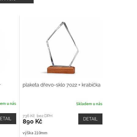
+
plaketa dřevo-sklo 7022 + krabička
dem u nás
Skladem u nás
736 Kč bez DPH
ETAIL
DETAIL
890 Kč
výška 210mm