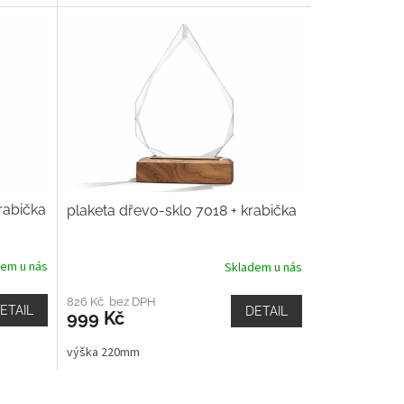
rabička
plaketa dřevo-sklo 7018 + krabička
dem u nás
Skladem u nás
826 Kč bez DPH
ETAIL
DETAIL
999 Kč
výška 220mm