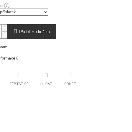
ání
?
Přidat do košíku
20mm
informace
ZEPTAT SE
HLÍDAT
SDÍLET