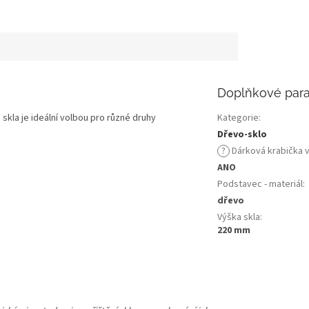
Doplňkové par
skla je ideální volbou pro různé druhy
Kategorie
:
Dřevo-sklo
?
Dárková krabička 
ANO
Podstavec - materiál
:
dřevo
Výška skla
:
220 mm