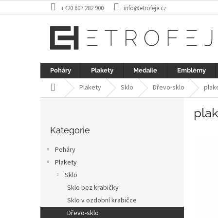
Přejít
+420 607 282 900
info@etrofeje.cz
na
obsah
Poháry
Plakety
Medaile
Emblémy
Domů
Plakety
Sklo
Dřevo-sklo
plak
P
plak
o
Přeskočit
s
kategorie
Kategorie
t
r
Poháry
a
Plakety
n
Sklo
n
í
Sklo bez krabičky
p
Sklo v ozdobní krabičce
a
Dřevo-sklo