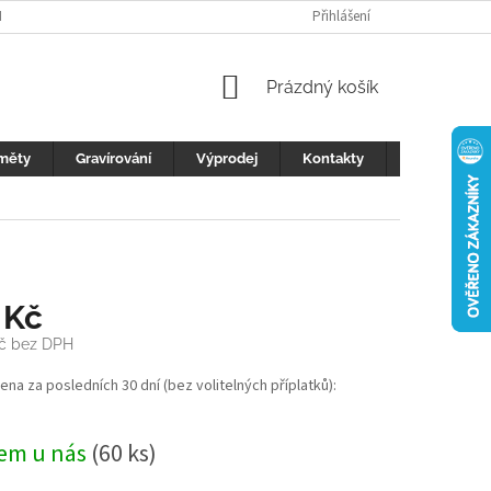
H ÚDAJŮ
FOTOGALERIE
KONTAKTY
Přihlášení
REKLAMACE
DŮLEŽI
NÁKUPNÍ
Prázdný košík
KOŠÍK
měty
Gravírování
Výprodej
Kontakty
Blog
 Kč
č
bez DPH
cena za posledních 30 dní (bez volitelných příplatků):
em u nás
(60 ks)