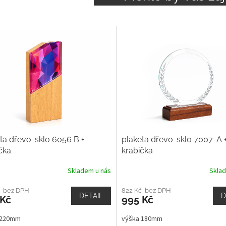
ta dřevo-sklo 6056 B +
plaketa dřevo-sklo 7007-A 
čka
krabička
Skladem u nás
Skla
č bez DPH
822 Kč bez DPH
DETAIL
D
 Kč
995 Kč
 220mm
výška 180mm