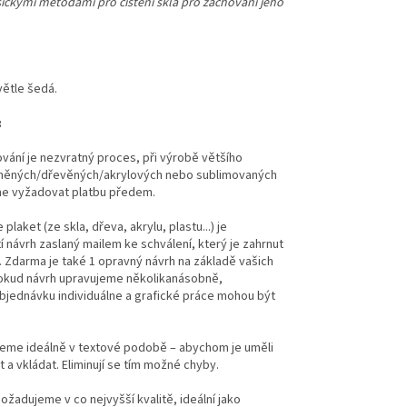
asickými metodami pro čištění skla pro zachování jeho
větle šedá.
:
ování je nezvratný proces, při výrobě většího
eněných/dřevěných/akrylových nebo sublimovaných
me vyžadovat platbu předem.
plaket (ze skla, dřeva, akrylu, plastu...) je
návrh zaslaný mailem ke schválení, který je zahrnut
. Zdarma je také 1 opravný návrh na základě vašich
okud návrh upravujeme několikanásobně,
jednávku individuálne a grafické práce mohou být
eme ideálně v textové podobě – abychom je uměli
 a vkládat. Eliminují se tím možné chyby.
ožadujeme v co nejvyšší kvalitě, ideální jako