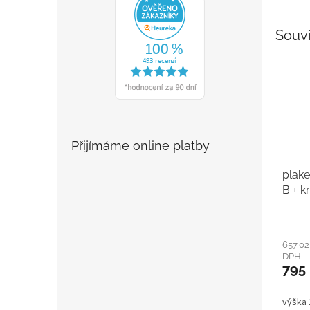
Souvi
Přijímáme online platby
plake
B + k
657,02
DPH
795
výška