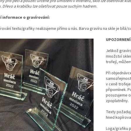
y pro péči a použití: určené pro umístění v interiéru, sklo lze ošetřovat kl
u. Dřevo a krabičku lze ošetřovat pouze suchým hadrem.
ší informace o gravírování:
rování textu/grafiky realizujeme přímo u nás. Barva gravíru na skle je bílá/s
UPOZORNENÍ
Jelikož gravír
množství skl
trofejí, může
Při objednávce 
samozřejmostí 
v ceně trofeje
připomínek. P
posuzujeme ob
zpoplatněny.
Texty požaduj
hned kopírovat
Loga/grafiku p