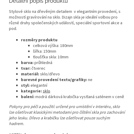
Detailní popis produktu
Stylové sklo na dřevěným detailem v elegantním provedení, s
možností gravírování na sklo. Dizajn skla je ideální volbou pro
různé druhy společenských událostí, speciální sportovní akce a
pod.
rozměry produktu
celková výška: 180mm
šířka: 150mm
tloušťka skla: 10mm
barva:
průhledná
tvar:
čtverec
materiál:
sklo/dřevo
barevné provedení textu/grafiky:
ne
styl:
elegantní
kategorie:
sklo
balení:
modrá dárková krabička vystlaná saténem v ceně
Pokyny pro péči a použití: určené pro umístění v interiéru, sklo
lze ošetřovat klasickými metodami pro čištění skla pro zachování
jeho lesku. Dřevo a krabičku lze ošetřovat pouze suchým
hadrem.