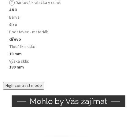
?
Dárková krabička v ceně
:
ANO
Barva
:
číra
Podstavec - materiál
:
dřevo
Tloušťka skla
:
10 mm
Výška skla
:
180 mm
High-contrast mode
Mohlo by Vás zajímat