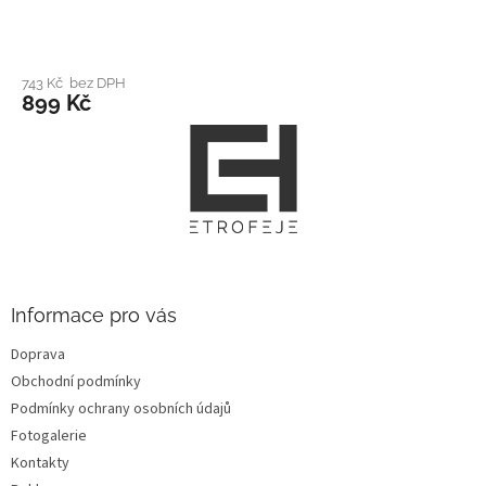
743 Kč bez DPH
899 Kč
Z
á
p
a
t
í
Informace pro vás
Doprava
Obchodní podmínky
Podmínky ochrany osobních údajů
Fotogalerie
Kontakty