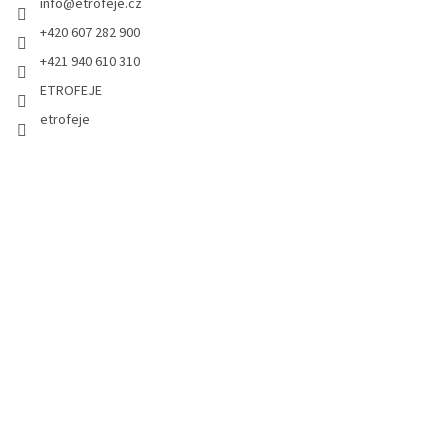
info
@
etrofeje.cz
+420 607 282 900
+421 940 610 310
ETROFEJE
etrofeje