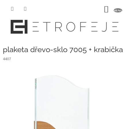
Přejít
na
NÁKUP
obsah
KOŠÍK
plaketa dřevo-sklo 7005 + krabička
4407