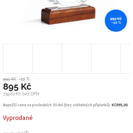
995 Kč
–10 %
995 Kč
–10 %
895 Kč
739,67 Kč
bez DPH
Měrná
Nejnižší cena za posledních 30 dní (bez volitelných příplatků):
Kč895,00
cena:
Vyprodané