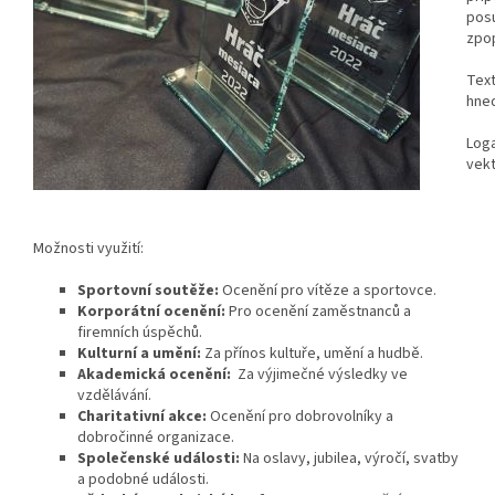
posu
zpop
Text
hned
Loga
vekt
Možnosti využití:
Sportovní soutěže:
Ocenění pro vítěze a sportovce.
Korporátní ocenění:
Pro ocenění zaměstnanců a
firemních úspěchů.
Kulturní a umění:
Za přínos kultuře, umění a hudbě.
Akademická ocenění:
Za výjimečné výsledky ve
vzdělávání.
Charitativní akce:
Ocenění pro dobrovolníky a
dobročinné organizace.
Společenské události:
Na oslavy, jubilea, výročí, svatby
a podobné události.