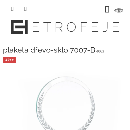
Přejít
na
NÁKUP
obsah
KOŠÍK
plaketa dřevo-sklo 7007-B
4063
Akce