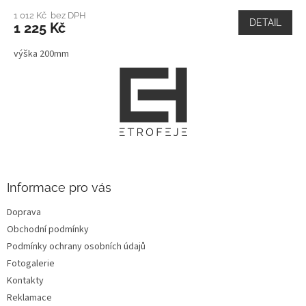
1 012 Kč bez DPH
DETAIL
1 225 Kč
výška 200mm
Z
á
p
a
t
í
Informace pro vás
Doprava
Obchodní podmínky
Podmínky ochrany osobních údajů
Fotogalerie
Kontakty
Reklamace