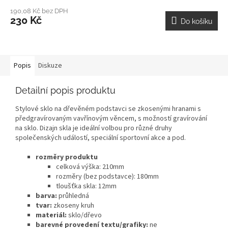
190,08 Kč bez DPH
230 Kč
Do košíku
Popis
Diskuze
Detailní popis produktu
Stylové sklo na dřevěném podstavci se zkosenými hranami s
předgravírovaným vavřínovým věncem, s možností gravírování
na sklo. Dizajn skla je ideální volbou pro různé druhy
společenských událostí, speciální sportovní akce a pod.
rozměry produktu
celková výška: 210mm
rozměry (bez podstavce): 180mm
tloušťka skla: 12mm
barva:
průhledná
tvar:
zkoseny kruh
materiál:
sklo/dřevo
barevné provedení textu/grafiky:
ne