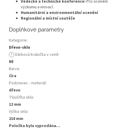
Vědecké a technické konference:
Pro ocenění
výzkumu a inovací.
Humanitární a environmentální ocenění
Regionální a místní soutěže
Doplňkové parametry
Kategorie
:
Dřevo-sklo
?
Dárková krabička v ceně
:
NE
Barva
:
číra
Podstavec - materiál
:
dřevo
Tloušťka skla
:
12 mm
Výška skla
:
210 mm
Položka byla vyprodána…