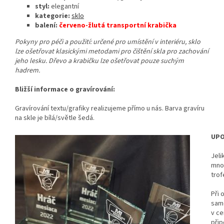
styl:
elegantní
kategorie:
sklo
balení:
červeno-žlutá transportní krabička
Pokyny pro péči a použití: určené pro umístění v interiéru, sklo
lze ošetřovat klasickými metodami pro čištění skla pro zachování
jeho lesku. Dřevo a krabičku lze ošetřovat pouze suchým
hadrem.
Bližší informace o gravírování:
Gravírování textu/grafiky realizujeme přímo u nás. Barva gravíru
na skle je bílá/světle šedá.
UPO
Jeli
mno
trof
Při 
samo
v ce
přip