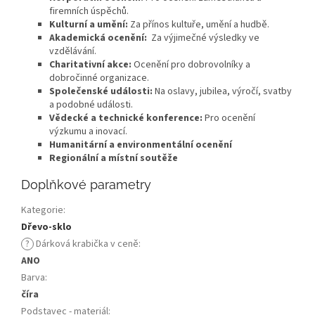
firemních úspěchů.
Kulturní a umění:
Za přínos kultuře, umění a hudbě.
Akademická ocenění:
Za výjimečné výsledky ve
vzdělávání.
Charitativní akce:
Ocenění pro dobrovolníky a
dobročinné organizace.
Společenské události:
Na oslavy, jubilea, výročí, svatby
a podobné události.
Vědecké a technické konference:
Pro ocenění
výzkumu a inovací.
Humanitární a environmentální ocenění
Regionální a místní soutěže
Doplňkové parametry
Kategorie
:
Dřevo-sklo
?
Dárková krabička v ceně
:
ANO
Barva
:
číra
Podstavec - materiál
: