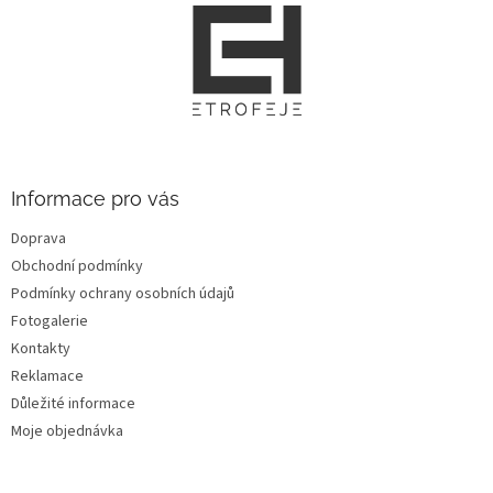
Z
á
p
a
t
í
Informace pro vás
Doprava
Obchodní podmínky
Podmínky ochrany osobních údajů
Fotogalerie
Kontakty
Reklamace
Důležité informace
Moje objednávka