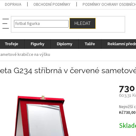
DOPRAVA
OBCHODNÍ PODMÍNKY
PODMÍNKY OCHRANY OSOBNÍC
HLEDAT
Trofeje
Figurky
Diplomy
Talíře
Reklamní před
 sametové krabičce na výšku
eta G234 stříbrná v červené sametov
730
603,31 
Měrná
Nejnižší 
cena:
Kč730,00
Sklad