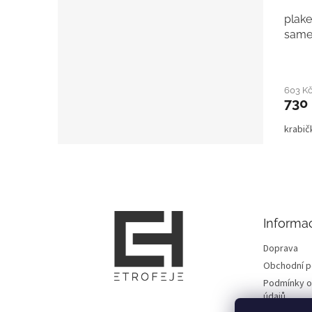
plake
same
603 K
730
krabi
Z
á
p
a
t
Informa
í
Doprava
Obchodní 
Podmínky o
údajů