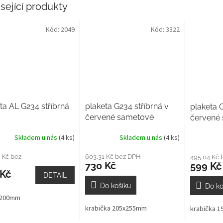
sející produkty
Kód:
2049
Kód:
3322
ta AL G234 stříbrná
plaketa G234 stříbrná v
plaketa G
červené sametové
červené
krabičce na šířku
krabičce
Skladem u nás
(4 ks)
Skladem u nás
(4 ks)
 Kč bez
603,31 Kč bez DPH
495,04 Kč 
730 Kč
599 Kč
 Kč
DETAIL
Do košíku
Do ko
 200mm
krabička 205x255mm
krabička 