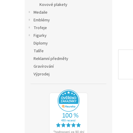
n
Kovové plakety
e
Medaile
l
Emblémy
Trofeje
Figurky
Diplomy
Talíře
Reklamní předměty
Gravírování
Výprodej