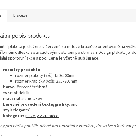
s
Diskuze
ailní popis produktu
antní plaketa je uložena v červené sametové krabičce orientované na výšku
tříbrném odlesku se zrcadlovým detailem po stranách. Design plakety je id
iální sportovní akce a pod.
Cena je včetně sublimace
.
rozměry produktu
rozmer plakety (vxš): 150x200mm
rozmer krabičky (vxš): 255x205mm
barva:
červená/stříbrná
tvar:
obdélník
materiál:
samet/kov
barevné provedení textu/grafiky:
ano
styl:
elegantní
kategorie:
plakety v krabičce
ny pro péči a použití: určené pro umístění v interiéru, dřevo lze ošetřovat