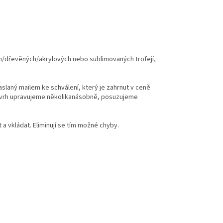
ch/dřevěných/akrylových nebo sublimovaných trofejí,
zaslaný mailem ke schválení, který je zahrnut v ceně
 návrh upravujeme několikanásobně, posuzujeme
 vkládat. Eliminují se tím možné chyby.