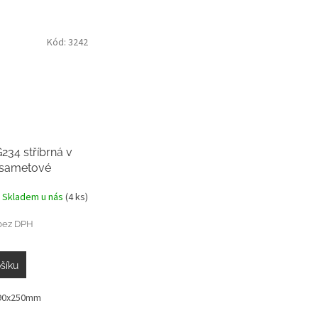
Kód:
3242
234 stříbrná v
 sametové
 SLIM
Skladem u nás
(4 ks)
bez DPH
šíku
190x250mm