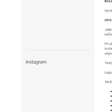
Bliž
Výro
UPO
Jeli
může
Při o
trof
obje
Instagram
Text
Loga/
Možn