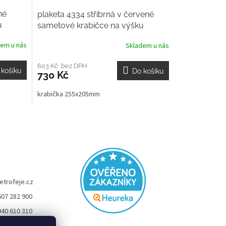
né
plaketa 4334 stříbrná v červené
u
sametové krabičce na výšku
dem u nás
Skladem u nás
603 Kč bez DPH
 košíku
Do košíku
730 Kč
krabička 255x205mm
etrofeje.cz
607 282 900
940 610 310
FEJE