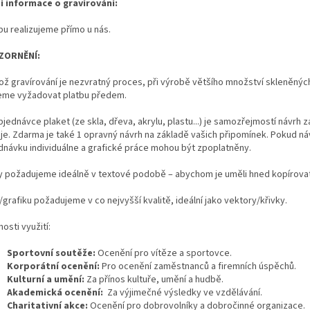
ší informace o gravírování:
bu realizujeme přímo u nás.
ZORNĚNÍ:
kož gravírování je nezvratný proces, při výrobě většího množství skleněný
me vyžadovat platbu předem.
bjednávce plaket (ze skla, dřeva, akrylu, plastu...) je samozřejmostí návrh 
eje. Zdarma je také 1 opravný návrh na základě vašich připomínek. Pokud
dnávku individuálne a grafické práce mohou být zpoplatněny.
y požadujeme ideálně v textové podobě – abychom je uměli hned kopírovat a
grafiku požadujeme v co nejvyšší kvalitě, ideální jako vektory/křivky.
osti využití:
Sportovní soutěže:
Ocenění pro vítěze a sportovce.
Korporátní ocenění:
Pro ocenění zaměstnanců a firemních úspěchů.
Kulturní a umění:
Za přínos kultuře, umění a hudbě.
Akademická ocenění:
Za výjimečné výsledky ve vzdělávání.
Charitativní akce:
Ocenění pro dobrovolníky a dobročinné organizace.