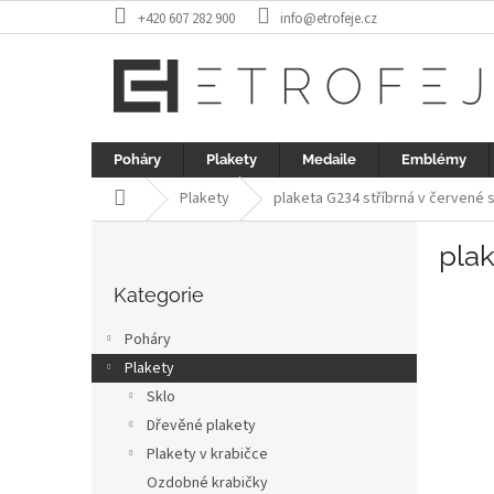
Přejít
+420 607 282 900
info@etrofeje.cz
na
obsah
Poháry
Plakety
Medaile
Emblémy
Domů
Plakety
plaketa G234 stříbrná v červené
P
plak
o
Přeskočit
s
kategorie
Kategorie
t
r
Poháry
a
Plakety
n
Sklo
n
í
Dřevěné plakety
p
Plakety v krabičce
a
Ozdobné krabičky