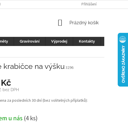
H ÚDAJŮ
FOTOGALERIE
KONTAKTY
Přihlášení
REKLAMACE
DŮLEŽI
NÁKUPNÍ
Prázdný košík
KOŠÍK
měty
Gravírování
Výprodej
Kontakty
Blog
é krabičce na výšku
3296
 Kč
Kč bez DPH
cena za posledních 30 dní (bez volitelných příplatků):
em u nás
(4 ks)