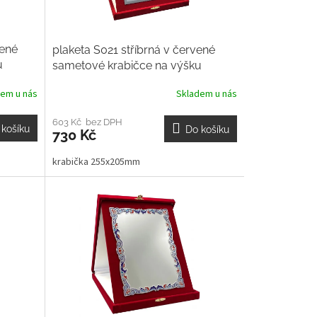
vené
plaketa S021 stříbrná v červené
u
sametové krabičce na výšku
dem u nás
Skladem u nás
603 Kč bez DPH
 košíku
Do košíku
730 Kč
krabička 255x205mm