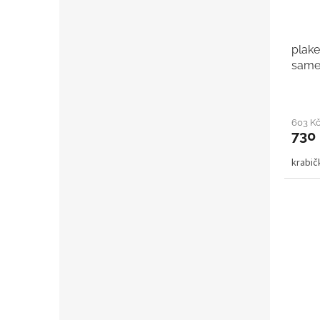
plake
same
603 K
730
krabi