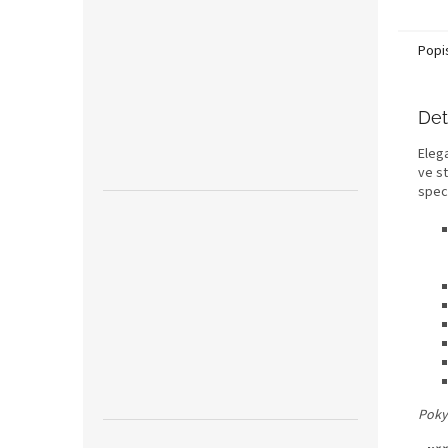
Popi
Det
Eleg
ve s
spec
Poky