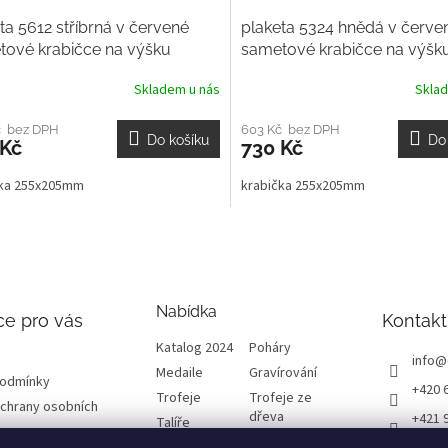
ta 5612 stříbrná v červené
plaketa 5324 hnědá v červe
tové krabičce na výšku
sametové krabičce na výšk
Skladem u nás
Skla
č bez DPH
603 Kč bez DPH
Do košíku
Do
 Kč
730 Kč
čka 255x205mm
krabička 255x205mm
Nabídka
ce pro vás
Kontakt
Katalog 2024
Poháry
info
@
Medaile
Gravírování
podmínky
+420 
Trofeje
Trofeje ze
chrany osobních
dřeva
+421 
Talíře
Plakety
Diplomy
ETRO