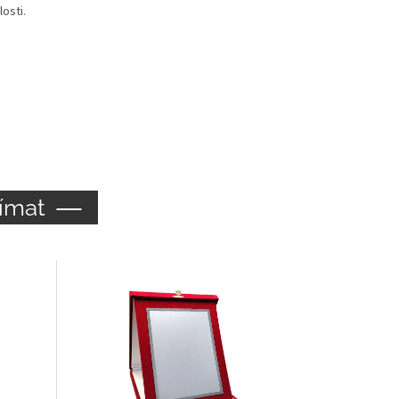
osti.
ímat