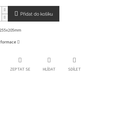
Přidat do košíku
 255x205mm
informace
ZEPTAT SE
HLÍDAT
SDÍLET