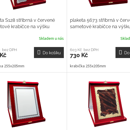
ta S128 stříbrná v červené
plaketa 5673 stříbrná v čer
tové krabičce na výšku
sametové krabičce na výšk
Skladem u nás
Skla
č bez DPH
603 Kč bez DPH
Do košíku
Do
 Kč
730 Kč
čka 255x205mm
krabička 255x205mm