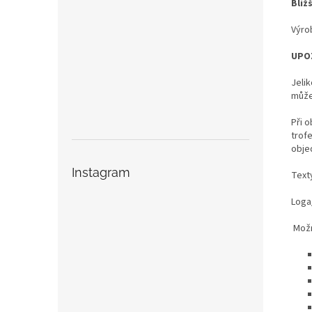
Bliž
Výro
UPO
Jeli
může
Při o
trof
obje
Instagram
Text
Loga/
Možn