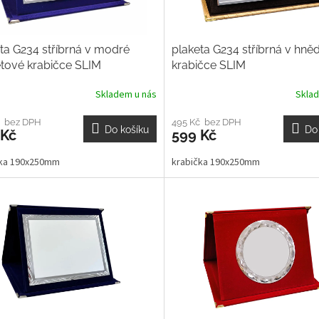
ta G234 stříbrná v modré
plaketa G234 stříbrná v hně
tové krabičce SLIM
krabičce SLIM
Skladem u nás
Skla
č bez DPH
495 Kč bez DPH
Do košíku
Do
 Kč
599 Kč
čka 190x250mm
krabička 190x250mm