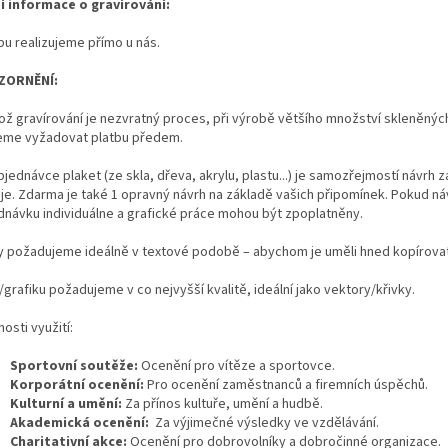
ší informace o gravírování:
bu realizujeme přímo u nás.
ZORNĚNÍ:
kož gravírování je nezvratný proces, při výrobě většího množství skleněný
me vyžadovat platbu předem.
bjednávce plaket (ze skla, dřeva, akrylu, plastu...) je samozřejmostí návrh 
eje. Zdarma je také 1 opravný návrh na základě vašich připomínek. Pokud
dnávku individuálne a grafické práce mohou být zpoplatněny.
y požadujeme ideálně v textové podobě – abychom je uměli hned kopírovat a
grafiku požadujeme v co nejvyšší kvalitě, ideální jako vektory/křivky.
osti využití:
Sportovní soutěže:
Ocenění pro vítěze a sportovce.
Korporátní ocenění:
Pro ocenění zaměstnanců a firemních úspěchů.
Kulturní a umění:
Za přínos kultuře, umění a hudbě.
Akademická ocenění:
Za výjimečné výsledky ve vzdělávání.
Charitativní akce:
Ocenění pro dobrovolníky a dobročinné organizace.