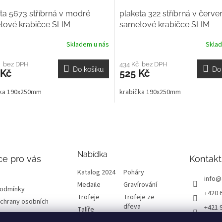
ta 5673 stříbrná v modré
plaketa 322 stříbrná v červe
tové krabičce SLIM
sametové krabičce SLIM
Skladem u nás
Skla
č bez DPH
434 Kč bez DPH
Do košíku
Do
 Kč
525 Kč
čka 190x250mm
krabička 190x250mm
Nabídka
ce pro vás
Kontakt
Katalog 2024
Poháry
info
@
Medaile
Gravírování
podmínky
+420 
Trofeje
Trofeje ze
chrany osobních
dřeva
+421 
Talíře
Plakety
Diplomy
ETRO