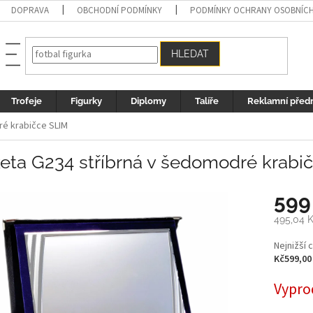
DOPRAVA
OBCHODNÍ PODMÍNKY
PODMÍNKY OCHRANY OSOBNÍC
HLEDAT
Trofeje
Figurky
Diplomy
Talíře
Reklamní před
ré krabičce SLIM
keta G234 stříbrná v šedomodré krabi
599
495,04 
Měrná
Nejnižší 
cena:
Kč599,00
Vypro