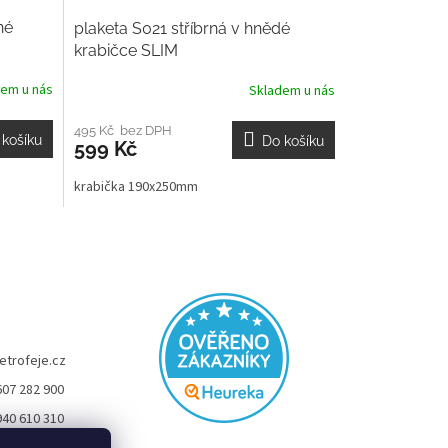
né
plaketa S021 stříbrná v hnědé
krabičce SLIM
dem u nás
Skladem u nás
495 Kč bez DPH
 košíku
Do košíku
599 Kč
krabička 190x250mm
etrofeje.cz
607 282 900
940 610 310
FEJE