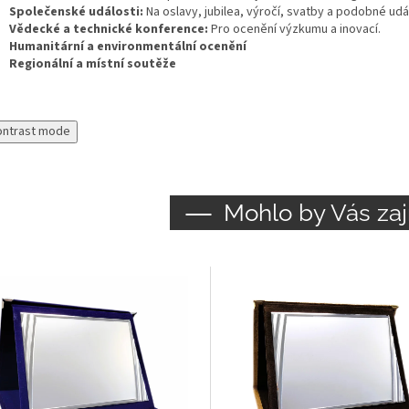
Společenské události:
Na oslavy, jubilea, výročí, svatby a podobné udál
Vědecké a technické konference:
Pro ocenění výzkumu a inovací.
Humanitární a environmentální ocenění
Regionální a místní soutěže
ontrast mode
Mohlo by Vás zaj