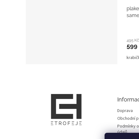
plake
same
495 K
599
krabi
Z
á
p
a
t
Informa
í
Doprava
Obchodní 
Podmínky o
údajů