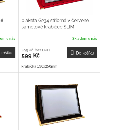
dé
plaketa G234 stříbrná v červené
sametové krabičce SLIM
dem u nás
Skladem u nás
495 Kč bez DPH
 košíku
Do košíku
599 Kč
krabička 190x250mm