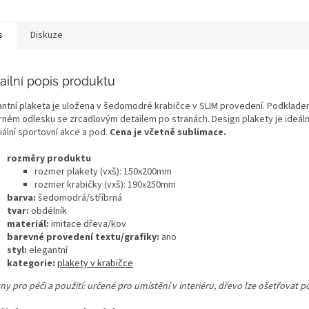
s
Diskuze
ailní popis produktu
antní plaketa je uložena v šedomodré krabičce v SLIM provedení. Podkladem
brném odlesku se zrcadlovým detailem po stranách. Design plakety je ideál
iální sportovní akce a pod.
Cena je včetně sublimace.
rozměry produktu
rozmer plakety (vxš): 150x200mm
rozmer krabičky (vxš): 190x250mm
barva:
šedomodrá/stříbrná
tvar:
obdélník
materiál:
imitace dřeva/kov
barevné provedení textu/grafiky:
ano
styl:
elegantní
kategorie:
plakety v krabičce
ny pro péči a použití: určené pro umístění v interiéru, dřevo lze ošetřovat