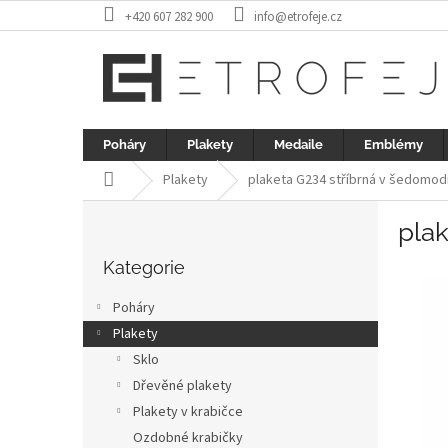
Přejít
+420 607 282 900
info@etrofeje.cz
na
obsah
Poháry
Plakety
Medaile
Emblémy
Domů
Plakety
plaketa G234 stříbrná v šedomod
P
pla
o
Přeskočit
s
kategorie
Kategorie
t
r
Poháry
a
Plakety
n
Sklo
n
í
Dřevěné plakety
p
Plakety v krabičce
a
Ozdobné krabičky