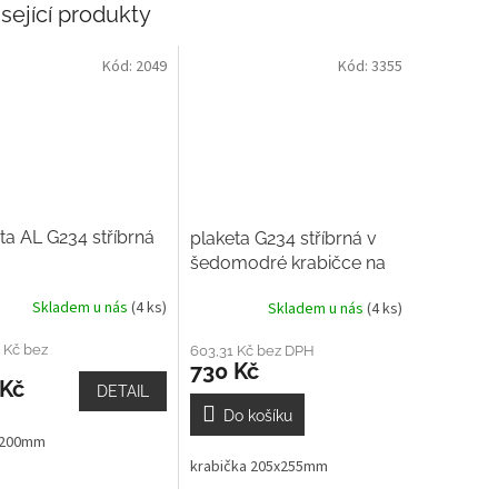
sející produkty
Kód:
2049
Kód:
3355
ta AL G234 stříbrná
plaketa G234 stříbrná v
šedomodré krabičce na
šířku
Skladem u nás
(4 ks)
Skladem u nás
(4 ks)
 Kč bez
603,31 Kč bez DPH
730 Kč
 Kč
DETAIL
Do košíku
 200mm
krabička 205x255mm