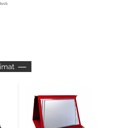
osti.
ímat