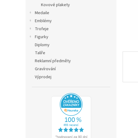
n
Kovové plakety
e
Medaile
l
Emblémy
Trofeje
Figurky
Diplomy
Talíře
Reklamní předměty
Gravírování
Výprodej