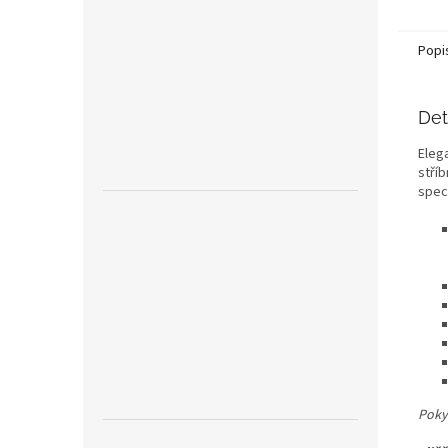
Popi
Det
Eleg
stří
spec
Poky