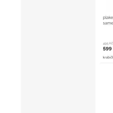
plake
same
495 K
599
krabi