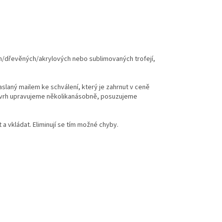
ch/dřevěných/akrylových nebo sublimovaných trofejí,
zaslaný mailem ke schválení, který je zahrnut v ceně
 návrh upravujeme několikanásobně, posuzujeme
 vkládat. Eliminují se tím možné chyby.