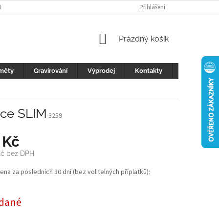
H ÚDAJŮ
FOTOGALERIE
KONTAKTY
Přihlášení
REKLAMACE
DŮLEŽI
NÁKUPNÍ
Prázdný košík
KOŠÍK
měty
Gravírování
Výprodej
Kontakty
Blog
čce SLIM
3259
 Kč
Kč bez DPH
cena za posledních 30 dní (bez volitelných příplatků):
dané