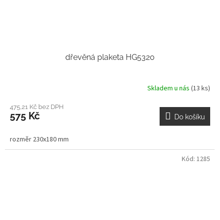
dřevěná plaketa HG5320
Skladem u nás
(13 ks)
475,21 Kč bez DPH
575 Kč
Do košíku
rozměr 230x180 mm
Kód:
1285