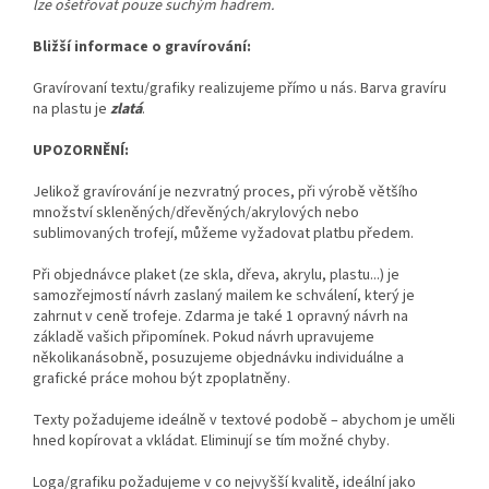
lze ošetřovat pouze suchým hadrem.
Bližší informace o gravírování:
Gravírovaní textu/grafiky realizujeme přímo u nás. Barva gravíru
na plastu je
zlatá
.
UPOZORNĚNÍ:
Jelikož gravírování je nezvratný proces, při výrobě většího
množství skleněných/dřevěných/akrylových nebo
sublimovaných trofejí, můžeme vyžadovat platbu předem.
Při objednávce plaket (ze skla, dřeva, akrylu, plastu...) je
samozřejmostí návrh zaslaný mailem ke schválení, který je
zahrnut v ceně trofeje. Zdarma je také 1 opravný návrh na
základě vašich připomínek. Pokud návrh upravujeme
několikanásobně, posuzujeme objednávku individuálne a
grafické práce mohou být zpoplatněny.
Texty požadujeme ideálně v textové podobě – abychom je uměli
hned kopírovat a vkládat. Eliminují se tím možné chyby.
Loga/grafiku požadujeme v co nejvyšší kvalitě, ideální jako