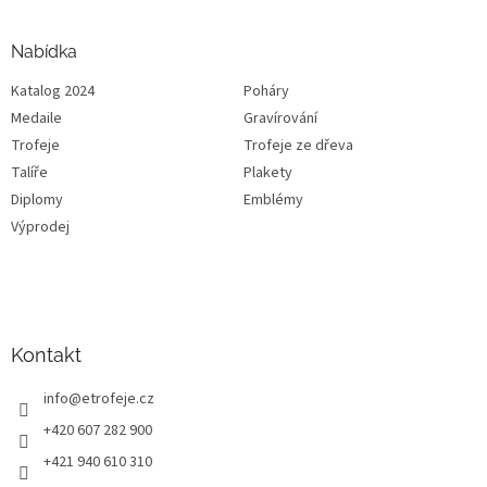
Nabídka
Katalog 2024
Poháry
Medaile
Gravírování
Trofeje
Trofeje ze dřeva
Talíře
Plakety
Diplomy
Emblémy
Výprodej
Kontakt
info
@
etrofeje.cz
+420 607 282 900
+421 940 610 310