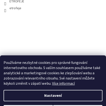
ETROFEJE
etrofeje
Používáme nezbytné cookies pro správné fungování
internetového obchodu. S vaším souhlasem používáme také
analytické a marketingové cookies ke zlepšování webu a
zobrazování relevantního obsahu. Své nastavení můžete
kdykoli změnit v zápatí webu.
Více informací
Nastavení