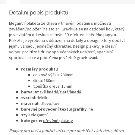
Detailní popis produktu
Elegantní plaketa ze dřeva v tmavém odstínu s možností
zavěšení/položení na stojan. Gravíruje se na ozdobný kov, který
je ve zlatém odlesku s mírným 3D efektem hnědého papyru.
Plaketa je vyrobena s důrazem na detaily a design, který dodává
jejímu vzhledu jedinečný charakter. Design plakety je ideální
volbou pro různé druhy společenských událostí, speciální
sportovní akce a pod. Cena je včetně gravírování.
rozměry produktu
celková výška: 230mm
šířka: 180mm
tloušťka dřeva: 15mm
barva:
tmavě hnědá/zlatá/hnedá
tvar:
obdélník
materiál:
dřevo/kov
barevné provedení textu/grafiky:
ne
styl:
elegantní
kategorie:
dřevěné plakety
Pokyny pro péči a použití: určené pro umístění v interiéru, dřevo