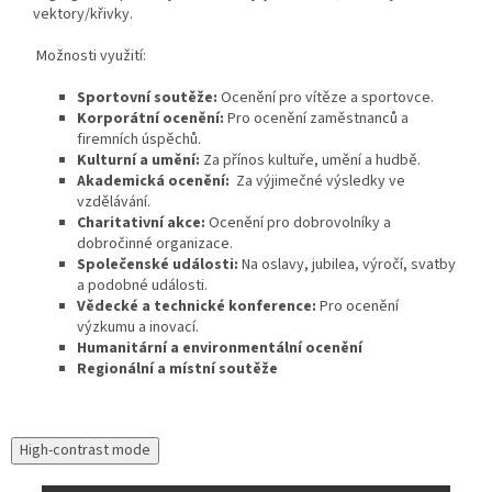
vektory/křivky.
Možnosti využití:
Sportovní soutěže:
Ocenění pro vítěze a sportovce.
Korporátní ocenění:
Pro ocenění zaměstnanců a
firemních úspěchů.
Kulturní a umění:
Za přínos kultuře, umění a hudbě.
Akademická ocenění:
Za výjimečné výsledky ve
vzdělávání.
Charitativní akce:
Ocenění pro dobrovolníky a
dobročinné organizace.
Společenské události:
Na oslavy, jubilea, výročí, svatby
a podobné události.
Vědecké a technické konference:
Pro ocenění
výzkumu a inovací.
Humanitární a environmentální ocenění
Regionální a místní soutěže
High-contrast mode