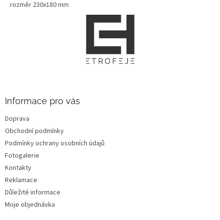
rozměr 230x180 mm
Z
á
p
a
t
í
Informace pro vás
Doprava
Obchodní podmínky
Podmínky ochrany osobních údajů
Fotogalerie
Kontakty
Reklamace
Důležité informace
Moje objednávka