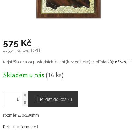
575 Kč
475,21 Kč bez DPH
Měrná
Nejnižší cena za posledních 30 dní (bez volitelných příplatků):
Kč575,00
cena:
Skladem u nás
(16 ks)
Přidat do košíku
rozměr 230x180mm
Detailní informace