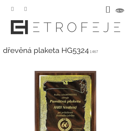
Přejít
na
NÁKUP
obsah
KOŠÍK
dřevěná plaketa HG5324
1467