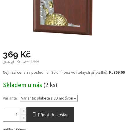
369 Kč
304,96 Kč bez DPH
Měrná
Nejnižší cena za posledních 30 dní (bez volitelných příplatků):
Kč369,00
cena:
Skladem u nás
(2 ks)
Varianta
Přidat do košíku