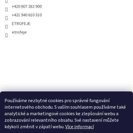
+420 607 282 900
+421 940 610 310
ETROFEJE
etrofeje
Používáme nezbytné cookies pro správné fungování
internetového obchodu. S vaším souhlasem používáme také
analytické a marketingové cookies ke zlepšování webu a
zobrazování relevantního obsahu. Své nastavení můžete
kdykoli změnit v zápatí webu.
Více informací