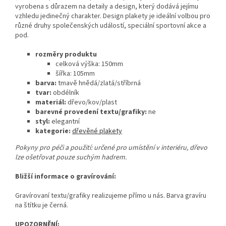
vyrobena s důrazem na detaily a design, který dodává jejímu
vzhledu jedinečný charakter. Design plakety je ideální volbou pro
různé druhy společenských událostí, speciální sportovní akce a
pod.
rozměry produktu
celková výška: 150mm
šířka: 105mm
barva:
tmavě hnědá/zlatá/stříbrná
tvar:
obdélník
materiál:
dřevo/kov/plast
barevné provedení textu/grafiky:
ne
styl:
elegantní
kategorie:
dřevěné plakety
Pokyny pro péči a použití: určené pro umístění v interiéru, dřevo
lze ošetřovat pouze suchým hadrem.
Bližší informace o gravírování:
Gravírovaní textu/grafiky realizujeme přímo u nás. Barva gravíru
na štítku je černá.
UPOZORNĚNÍ: