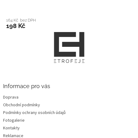
164 Kč bez DPH
198 Kč
Z
á
p
a
t
í
Informace pro vás
Doprava
Obchodní podmínky
Podmínky ochrany osobních údajů
Fotogalerie
Kontakty
Reklamace