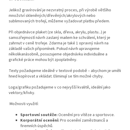
Jelikož gravírování je nezvratný proces, při výrobě většího
množství skleněných/dřevěných/akrylových nebo
sublimovaných trofejí, můžeme vyžadovat platbu předem.
Při objednávce plaket (ze skla, dřeva, akrylu, plastu...) je
samozřejmostí návrh zaslaný mailem ke schválení, který je
zahrnut v ceně trofeje. Zdarma je také 1 opravný návrh na
základě vašich připomínek. Pokud návrh upravujeme
několikanásobně, posuzujeme objednávku individuálne a
grafické práce mohou být zpoplatněny.
Texty požadujeme ideálně v textové podobě – abychom je uměli
hned kopírovat a vkládat. Eliminují se tím možné chyby.
Loga/grafiku požadujeme v co nejvyšší kvalitě, ideální jako
vektory/křivky.
Možnosti využití:
Sportovní soutěže:
Ocenění pro vítěze a sportovce.
Korporátní ocenění:
Pro ocenění zaměstnanců a
firemních úspěchů.