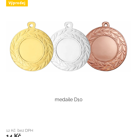
Výprodej
medaile D10
12 Kč bez DPH
14 Kč