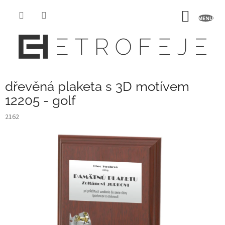
Přejít
na
NÁKUP
obsah
KOŠÍK
dřevěná plaketa s 3D motívem
12205 - golf
2162