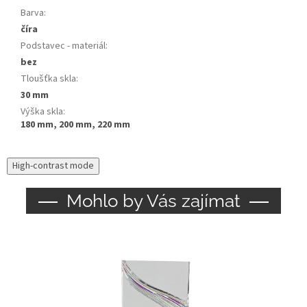
Barva
:
číra
Podstavec - materiál
:
bez
Tloušťka skla
:
30 mm
Výška skla
:
180 mm, 200 mm, 220 mm
High-contrast mode
Mohlo by Vás zajímat