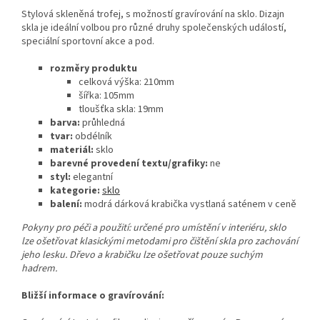
Stylová skleněná trofej, s možností gravírování na sklo. Dizajn
skla je ideální volbou pro různé druhy společenských událostí,
speciální sportovní akce a pod.
rozměry produktu
celková výška: 210mm
šířka: 105mm
tloušťka skla: 19mm
barva:
průhledná
tvar:
obdélník
materiál:
sklo
barevné provedení textu/grafiky:
ne
styl:
elegantní
kategorie:
sklo
balení:
modrá dárková krabička vystlaná saténem v ceně
Pokyny pro péči a použití: určené pro umístění v interiéru, sklo
lze ošetřovat klasickými metodami pro čištění skla pro zachování
jeho lesku. Dřevo a krabičku lze ošetřovat pouze suchým
hadrem.
Bližší informace o gravírování: