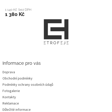
1 140 Kč bez DPH
1 380 Kč
Z
á
p
a
t
í
Informace pro vás
Doprava
Obchodní podmínky
Podmínky ochrany osobních údajů
Fotogalerie
Kontakty
Reklamace
Důležité informace