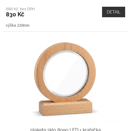
686 Kč bez DPH
DETAIL
830 Kč
výška 220mm
plaketa sklo 8090 LED + krabička