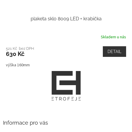
plaketa sklo 8009 LED + krabička
Skladem u nás
521 Kč bez DPH
DETAIL
630 Kč
výška 160mm
Z
á
p
a
t
í
Informace pro vás