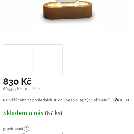
830 Kč
685,95 Kč
bez DPH
Měrná
Nejnižší cena za posledních 30 dní (bez volitelných příplatků):
Kč830,00
cena:
Skladem u nás
(67 ks)
gravírování
?