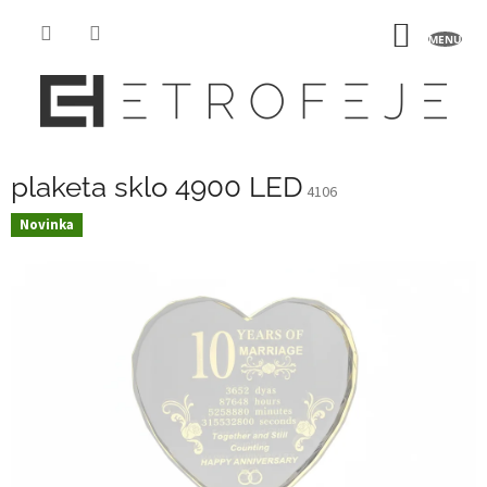
Přejít
na
NÁKUP
obsah
KOŠÍK
plaketa sklo 4900 LED
4106
Novinka