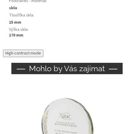
Podstavec - materiál
:
sklo
Tloušťka skla
:
15 mm
Výška skla
:
170 mm
High-contrast mode
Mohlo by Vás zajímat