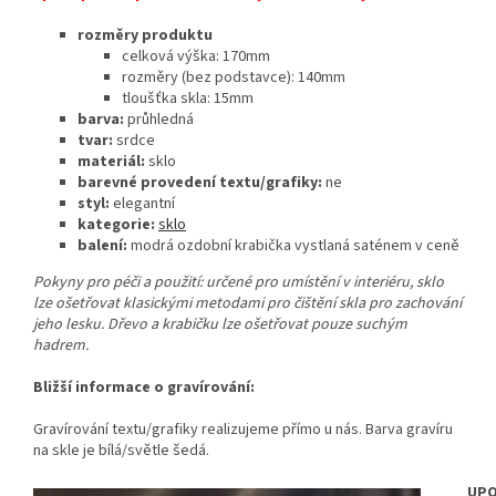
rozměry produktu
celková výška: 170mm
rozměry (bez podstavce): 140mm
tloušťka skla: 15mm
barva:
průhledná
tvar:
srdce
materiál:
sklo
barevné provedení textu/grafiky:
ne
styl:
elegantní
kategorie:
sklo
balení:
modrá ozdobní krabička vystlaná saténem v ceně
Pokyny pro péči a použití: určené pro umístění v interiéru, sklo
lze ošetřovat klasickými metodami pro čištění skla pro zachování
jeho lesku. Dřevo a krabičku lze ošetřovat pouze suchým
hadrem.
Bližší informace o gravírování:
Gravírování textu/grafiky realizujeme přímo u nás. Barva gravíru
na skle je bílá/světle šedá.
UPO