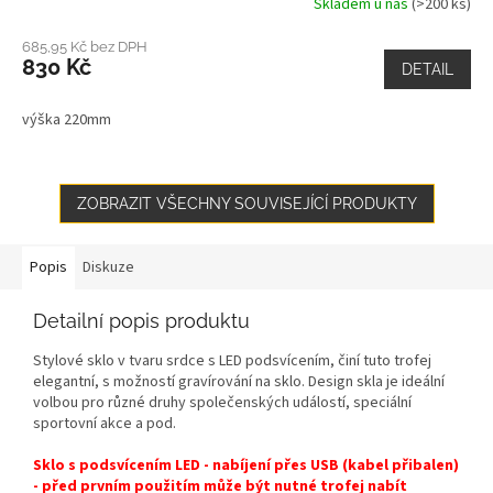
Skladem u nás
(>200 ks)
685,95 Kč bez DPH
830 Kč
DETAIL
výška 220mm
ZOBRAZIT VŠECHNY SOUVISEJÍCÍ PRODUKTY
Popis
Diskuze
Detailní popis produktu
Stylové sklo v tvaru srdce s LED podsvícením, činí tuto trofej
elegantní, s možností gravírování na sklo. Design skla je ideální
volbou pro různé druhy společenských událostí, speciální
sportovní akce a pod.
Sklo s podsvícením LED - nabíjení přes USB (kabel přibalen)
- před prvním použitím může být nutné trofej nabít