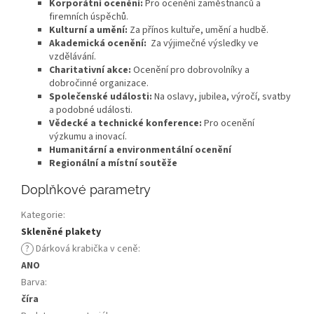
Korporátní ocenění:
Pro ocenění zaměstnanců a
firemních úspěchů.
Kulturní a umění:
Za přínos kultuře, umění a hudbě.
Akademická ocenění:
Za výjimečné výsledky ve
vzdělávání.
Charitativní akce:
Ocenění pro dobrovolníky a
dobročinné organizace.
Společenské události:
Na oslavy, jubilea, výročí, svatby
a podobné události.
Vědecké a technické konference:
Pro ocenění
výzkumu a inovací.
Humanitární a environmentální ocenění
Regionální a místní soutěže
Doplňkové parametry
Kategorie
:
Skleněné plakety
?
Dárková krabička v ceně
:
ANO
Barva
:
číra