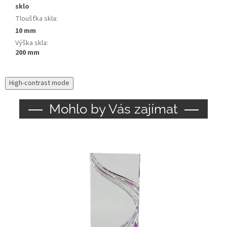
sklo
Tloušťka skla
:
10 mm
Výška skla
:
200 mm
High-contrast mode
Mohlo by Vás zajímat