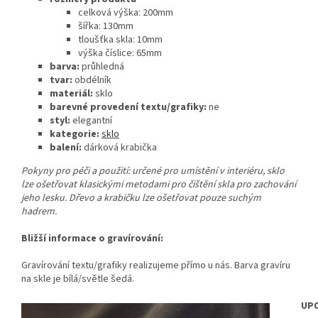
celková výška: 200mm
šířka: 130mm
tloušťka skla: 10mm
výška číslice: 65mm
barva:
průhledná
tvar:
obdélník
materiál:
sklo
barevné provedení textu/grafiky:
ne
styl:
elegantní
kategorie:
sklo
balení:
dárková krabička
Pokyny pro péči a použití: určené pro umístění v interiéru, sklo
lze ošetřovat klasickými metodami pro čištění skla pro zachování
jeho lesku. Dřevo a krabičku lze ošetřovat pouze suchým
hadrem.
Bližší informace o gravírování:
Gravírování textu/grafiky realizujeme přímo u nás. Barva gravíru
na skle je bílá/světle šedá.
UPO