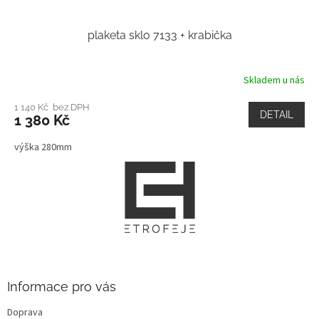
plaketa sklo 7133 + krabička
Skladem u nás
1 140 Kč bez DPH
DETAIL
1 380 Kč
výška 280mm
Z
á
p
a
t
í
Informace pro vás
Doprava