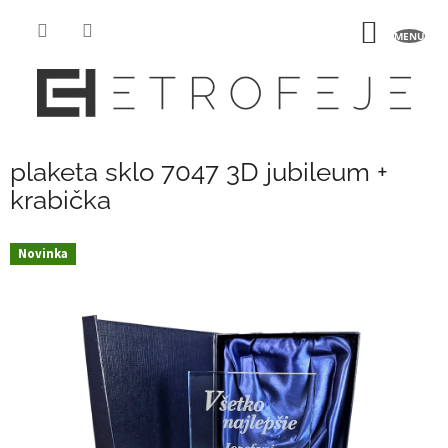
Přejít
na
NÁKUP
obsah
KOŠÍK
plaketa sklo 7047 3D jubileum +
krabička
Novinka