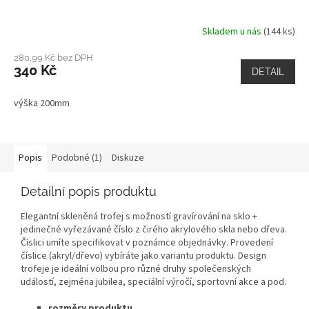
Skladem u nás
(144 ks)
280,99 Kč bez DPH
340 Kč
DETAIL
výška 200mm
Popis
Podobné (1)
Diskuze
Detailní popis produktu
Elegantní skleněná trofej s možností gravírování na sklo +
jedinečné vyřezávané číslo z čirého akrylového skla nebo dřeva.
Číslici umíte specifikovat v poznámce objednávky. Provedení
číslice (akryl/dřevo) vybíráte jako variantu produktu. Design
trofeje je ideální volbou pro různé druhy společenských
událostí, zejména jubilea, speciální výročí, sportovní akce a pod.
rozměry produktu