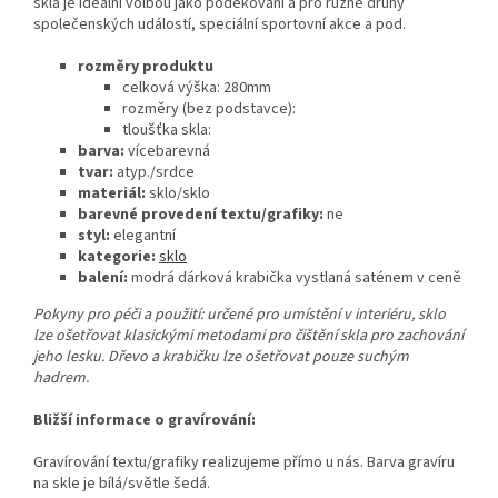
skla je ideální volbou jako poděkování a pro různé druhy
společenských událostí, speciální sportovní akce a pod.
rozměry produktu
celková výška: 280mm
rozměry (bez podstavce):
tloušťka skla:
barva:
vícebarevná
tvar:
atyp./srdce
materiál:
sklo/sklo
barevné provedení textu/grafiky:
ne
styl:
elegantní
kategorie:
sklo
balení:
modrá dárková krabička vystlaná saténem v ceně
Pokyny pro péči a použití: určené pro umístění v interiéru, sklo
lze ošetřovat klasickými metodami pro čištění skla pro zachování
jeho lesku. Dřevo a krabičku lze ošetřovat pouze suchým
hadrem.
Bližší informace o gravírování:
Gravírování textu/grafiky realizujeme přímo u nás. Barva gravíru
na skle je bílá/světle šedá.