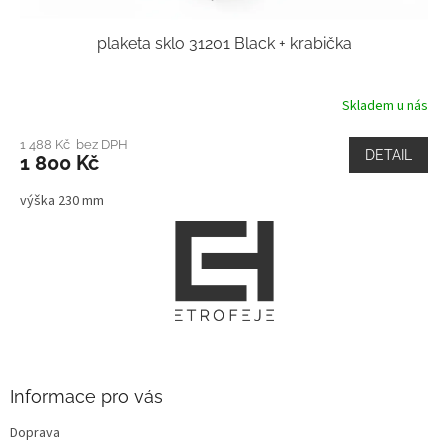
plaketa sklo 31201 Black + krabička
Skladem u nás
1 488 Kč bez DPH
DETAIL
1 800 Kč
výška 230 mm
Z
á
p
a
t
í
Informace pro vás
Doprava