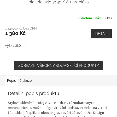
plaketa sklo 7142 / A + krabička
Skladem u nás
(38 ks)
1 140,50 Kč bez DPH
1 380 Kč
DETAIL
výška 280mm
ZOBRAZIT VŠECHNY SOUVISEJÍCÍ PRODUKTY
Popis
Diskuze
Detailní popis produktu
Stylová skleněná trofej v tvare srdce v různobarevných
provedeních , s možností gravírování podstavec nebo na vrchní
část skla (při aplikaci obou je gravírování účtováno 2x). Design