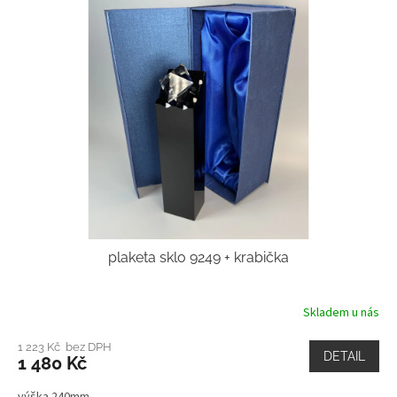
plaketa sklo 9249 + krabička
Skladem u nás
1 223 Kč bez DPH
DETAIL
1 480 Kč
výška 240mm