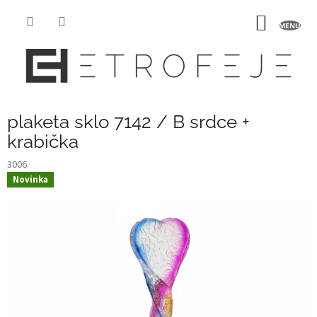
Přejít
na
NÁKUP
obsah
KOŠÍK
plaketa sklo 7142 / B srdce +
krabička
3006
Novinka