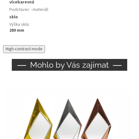
vícebarevná
Podstavec - materiál
:
sklo
Výška skla
:
280 mm
High-contrast mode
Mohlo by Vás zajímat