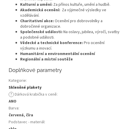
Kulturní a umění:
Za přínos kultuře, umění a hudbě.
Akademická ocenění:
Za výjimečné výsledky ve
vzdělávání.
Charitativní akce:
Ocenění pro dobrovolníky a
dobročinné organizace.
Společenské události:
Na oslavy, jubilea, výročí, svatby
a podobné události.
Vědecké a technické konference:
Pro ocenění
výzkumu a inovací.
Humanitární a environmentální ocenění
Regionální a místní soutěže
Doplňkové parametry
Kategorie
:
Skleněné plakety
?
Dárková krabička v ceně
:
ANO
Barva
:
červená, číra
Podstavec - materiál
:
sklo