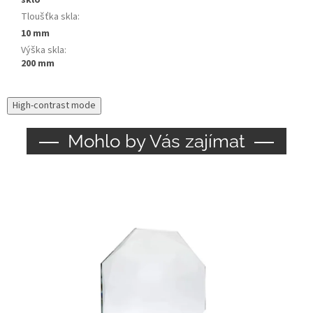
Tloušťka skla
:
10 mm
Výška skla
:
200 mm
High-contrast mode
Mohlo by Vás zajímat