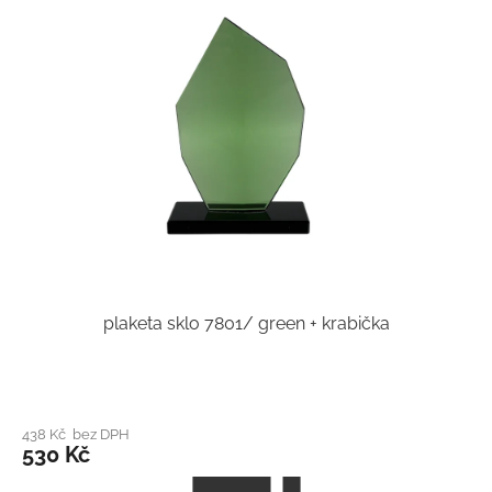
plaketa sklo 7801/ green + krabička
438 Kč bez DPH
530 Kč
Z