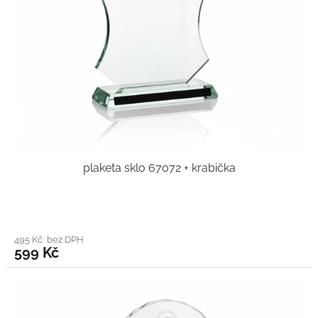
plaketa sklo 67072 + krabička
495 Kč bez DPH
599 Kč