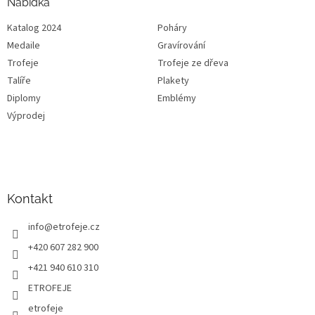
Nabídka
Katalog 2024
Poháry
Medaile
Gravírování
Trofeje
Trofeje ze dřeva
Talíře
Plakety
Diplomy
Emblémy
Výprodej
Kontakt
info
@
etrofeje.cz
+420 607 282 900
+421 940 610 310
ETROFEJE
etrofeje