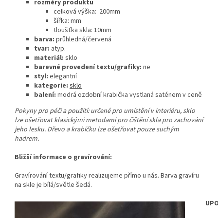
rozměry produktu
celková výška: 200mm
šířka: mm
tloušťka skla: 10mm
barva:
průhledná/červená
tvar:
atyp.
materiál:
sklo
barevné provedení textu/grafiky:
ne
styl:
elegantní
kategorie:
sklo
balení:
modrá ozdobní krabička vystlaná saténem v ceně
Pokyny pro péči a použití: určené pro umístění v interiéru, sklo
lze ošetřovat klasickými metodami pro čištění skla pro zachování
jeho lesku. Dřevo a krabičku lze ošetřovat pouze suchým
hadrem.
Bližší informace o gravírování:
Gravírování textu/grafiky realizujeme přímo u nás. Barva gravíru
na skle je bílá/světle šedá.
UPO