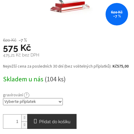
620 Kč
–7 %
620 Kč
–7 %
575 Kč
475,21 Kč
bez DPH
Měrná
Nejnižší cena za posledních 30 dní (bez volitelných příplatků):
Kč575,00
cena:
Skladem u nás
(104 ks)
gravírování
?
Přidat do košíku