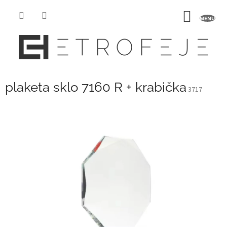
Přejít
na
NÁKUP
obsah
KOŠÍK
plaketa sklo 7160 R + krabička
3717