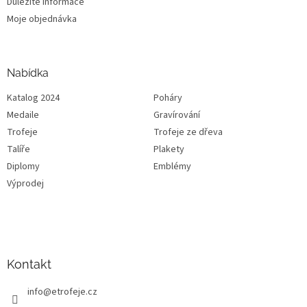
Důležité informace
Moje objednávka
Nabídka
Katalog 2024
Poháry
Medaile
Gravírování
Trofeje
Trofeje ze dřeva
Talíře
Plakety
Diplomy
Emblémy
Výprodej
Kontakt
info
@
etrofeje.cz