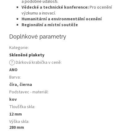
a podobné události.
Vědecké a technické konference:
Pro ocenění
výzkumu a inovací.
Humanitární a environmentální ocenění
Regionální a místní soutěže
Doplňkové parametry
Kategorie
:
Skleněné plakety
?
Dárková krabička v ceně
:
ANO
Barva
:
číra, čierna
Podstavec - materiál
:
kov
Tloušťka skla
:
12 mm
Výška skla
:
280 mm