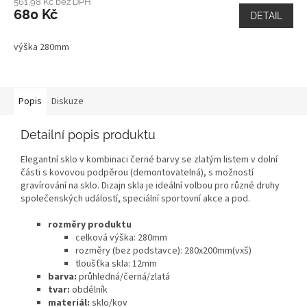
561,98 Kč bez DPH
680 Kč
DETAIL
výška 280mm
Popis
Diskuze
Detailní popis produktu
Elegantní sklo v kombinaci černé barvy se zlatým listem v dolní
části s kovovou podpěrou (demontovatelná), s možností
gravírování na sklo. Dizajn skla je ideální volbou pro různé druhy
společenských událostí, speciální sportovní akce a pod.
rozměry produktu
celková výška: 280mm
rozměry (bez podstavce): 280x200mm(vxš)
tloušťka skla: 12mm
barva:
průhledná/černá/zlatá
tvar:
obdélník
materiál:
sklo/kov