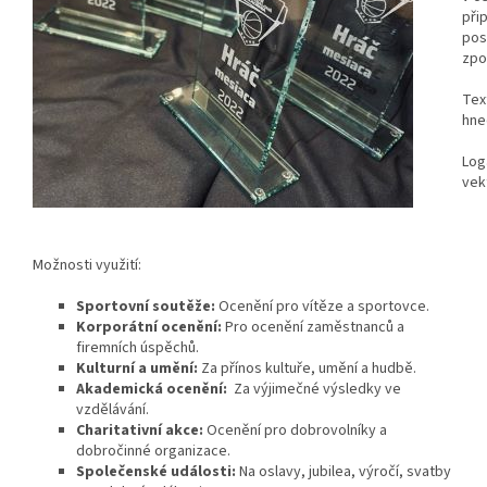
při
pos
zpo
Tex
hne
Log
vek
Možnosti využití:
Sportovní soutěže:
Ocenění pro vítěze a sportovce.
Korporátní ocenění:
Pro ocenění zaměstnanců a
firemních úspěchů.
Kulturní a umění:
Za přínos kultuře, umění a hudbě.
Akademická ocenění:
Za výjimečné výsledky ve
vzdělávání.
Charitativní akce:
Ocenění pro dobrovolníky a
dobročinné organizace.
Společenské události:
Na oslavy, jubilea, výročí, svatby