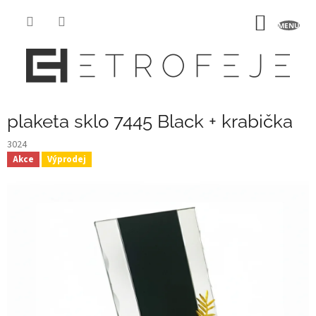
Přejít
na
NÁKUP
obsah
KOŠÍK
plaketa sklo 7445 Black + krabička
3024
Akce
Výprodej