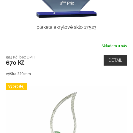
plaketa akrylové sklo 17523
Skladem u nás
554 Kč bez DPH
DETAIL
670 Kč
výška 220 mm
Výprodej