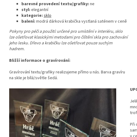
barevné provedení textu/grafiky:
ne
styl:
elegantní
kategorie:
sklo
balení:
modrá dárková krabička vystlaná saténem v ceně
Pokyny pro péči a použití: určené pro umístění v interiéru, sklo
lze ošetřovat klasickými metodami pro čištění skla pro zachování
jeho lesku. Dřevo a krabičku lze ošetřovat pouze suchým
hadrem.
Bližší informace o gravírování:
Gravírování textu/grafiky realizujeme přímo u nás. Barva gravíru
na skle je bílá/světle šedá.
UP
Jel
mno
tro
Při 
sam
v c