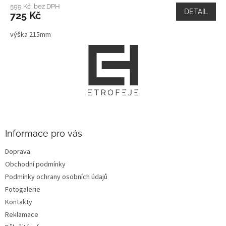
599 Kč bez DPH
DETAIL
725 Kč
výška 215mm
Z
á
p
a
t
í
Informace pro vás
Doprava
Obchodní podmínky
Podmínky ochrany osobních údajů
Fotogalerie
Kontakty
Reklamace