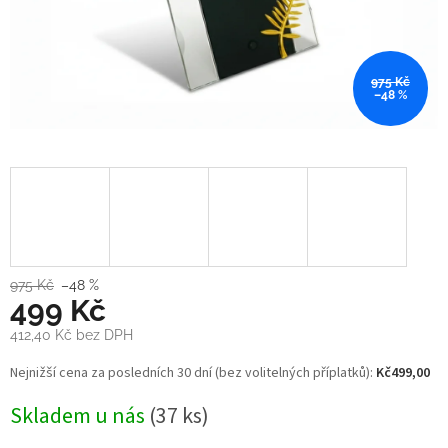
975 Kč
–48 %
975 Kč
–48 %
499 Kč
412,40 Kč
bez DPH
Měrná
Nejnižší cena za posledních 30 dní (bez volitelných příplatků):
Kč499,00
cena:
Skladem u nás
(37 ks)