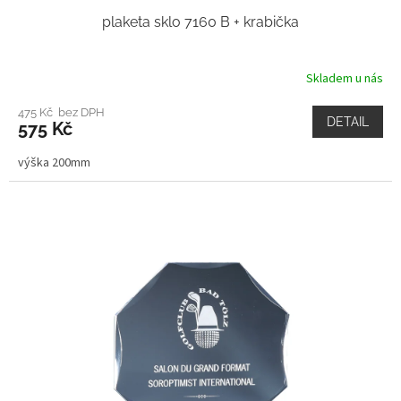
plaketa sklo 7160 B + krabička
Skladem u nás
475 Kč bez DPH
DETAIL
575 Kč
výška 200mm