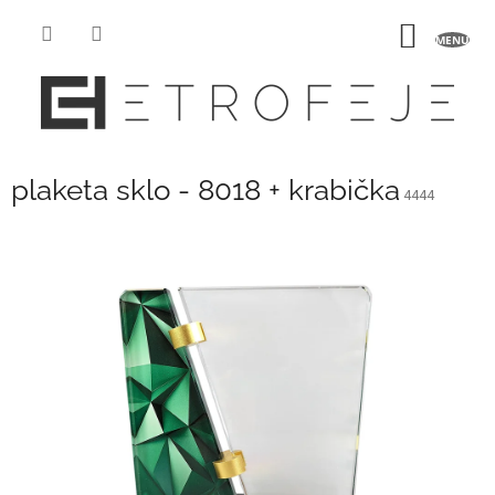
Přejít
na
NÁKUP
obsah
KOŠÍK
plaketa sklo - 8018 + krabička
4444