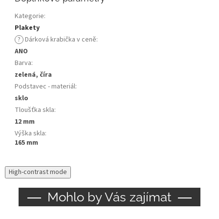
Kategorie
:
Plakety
?
Dárková krabička v ceně
:
ANO
Barva
:
zelená, číra
Podstavec - materiál
:
sklo
Tloušťka skla
:
12 mm
Výška skla
:
165 mm
High-contrast mode
Mohlo by Vás zajímat