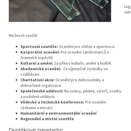
Loga
vek
Možnosti využití:
Sportovní soutěže:
Ocenění pro vítěze a sportovce.
Korporátní ocenění:
Pro ocenění zaměstnanců a
firemních úspěchů.
Kulturní a umění:
Za přínos kultuře, umění a hudbě.
Akademická ocenění:
Za výjimečné výsledky ve
vzdělávání.
Charitativní akce:
Ocenění pro dobrovolníky a
dobročinné organizace.
Společenské události:
Na oslavy, jubilea, výročí, svatby
a podobné události.
Vědecké a technické konference:
Pro ocenění
výzkumu a inovací.
Humanitární a environmentální ocenění
Regionální a místní soutěže
Doplňkové parametry