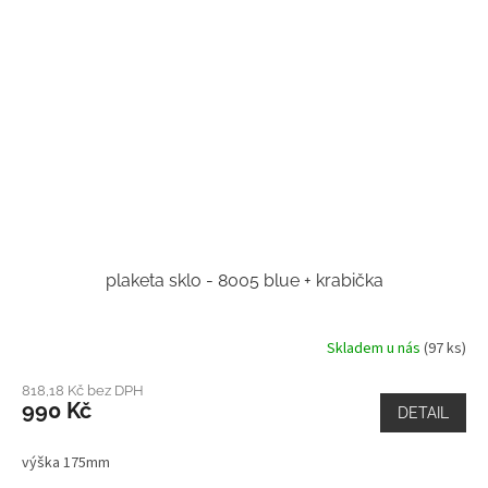
plaketa sklo - 8005 blue + krabička
Skladem u nás
(97 ks)
818,18 Kč bez DPH
990 Kč
DETAIL
výška 175mm