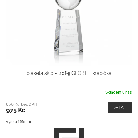
plaketa sklo - trofej GLOBE + krabička
Skladem u nás
806 Kč bez DPH
DETAIL
975 Kč
výška 195mm
Z
á