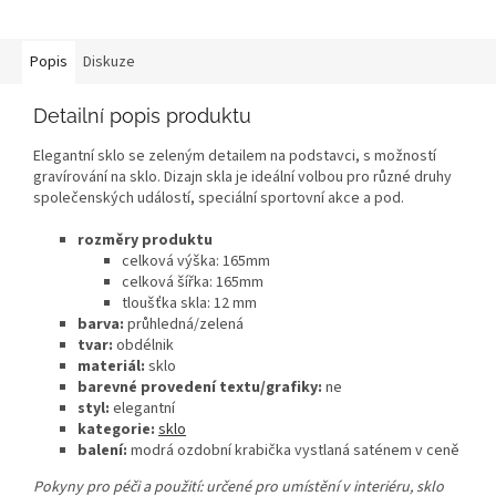
Popis
Diskuze
Detailní popis produktu
Elegantní sklo se zeleným detailem na podstavci, s možností
gravírování na sklo. Dizajn skla je ideální volbou pro různé druhy
společenských událostí, speciální sportovní akce a pod.
rozměry produktu
celková výška: 165mm
celková šířka: 165mm
tloušťka skla: 12 mm
barva:
průhledná/zelená
tvar:
obdélnik
materiál:
sklo
barevné provedení textu/grafiky:
ne
styl:
elegantní
kategorie:
sklo
balení:
modrá ozdobní krabička vystlaná saténem v ceně
Pokyny pro péči a použití: určené pro umístění v interiéru, sklo