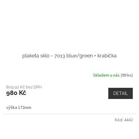
plaketa sklo - 7013 blue/green + krabička
Skladem u nás
(99 ks)
809,92 Kč bez DPH
980 Kč
DETAIL
výška 172mm
Kód:
4442