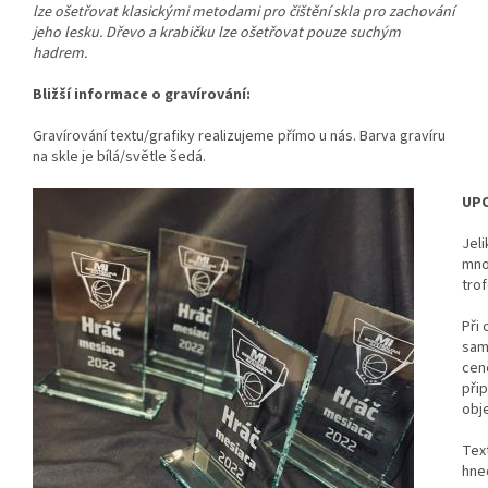
lze ošetřovat klasickými metodami pro čištění skla pro zachování
jeho lesku. Dřevo a krabičku lze ošetřovat pouze suchým
hadrem.
Bližší informace o gravírování:
Gravírování textu/grafiky realizujeme přímo u nás. Barva gravíru
na skle je bílá/světle šedá.
UPO
Jeli
mno
tro
Při 
sam
cen
při
obj
Tex
hned