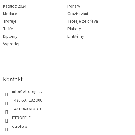
Katalog 2024
Poháry
Medaile
Gravírování
Trofeje
Trofeje ze dřeva
Talíře
Plakety
Diplomy
Emblémy
Výprodej
Kontakt
info
@
etrofeje.cz
+420 607 282 900
+421 940 610 310
ETROFEJE
etrofeje