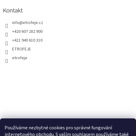
Kontakt
info
@
etrofeje.cz
+420 607 282 900
+421 940 610 310
ETROFEJE
etrofeje
Používáme nezbytné cookies pro správné fungování
internetového obchodu. S vaším souhlasem používáme také