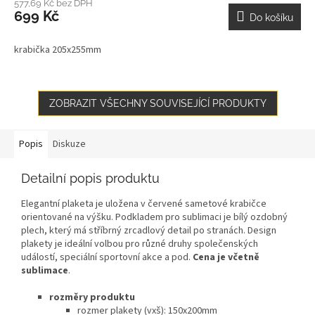
577,69 Kč bez DPH
699 Kč
Do košíku
krabička 205x255mm
ZOBRAZIT VŠECHNY SOUVISEJÍCÍ PRODUKTY
Popis
Diskuze
Detailní popis produktu
Elegantní plaketa je uložena v červené sametové krabičce
orientované na výšku. Podkladem pro sublimaci je bílý ozdobný
plech, který má stříbrný zrcadlový detail po stranách. Design
plakety je ideální volbou pro různé druhy společenských
událostí, speciální sportovní akce a pod.
Cena je včetně
sublimace
.
rozměry produktu
rozmer plakety (vxš): 150x200mm