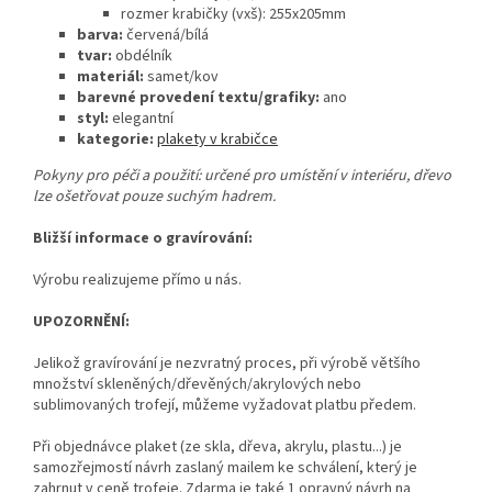
rozmer krabičky (vxš): 255x205mm
barva:
červená/bílá
tvar:
obdélník
materiál:
samet/kov
barevné provedení textu/grafiky:
ano
styl:
elegantní
kategorie:
plakety v krabičce
Pokyny pro péči a použití: určené pro umístění v interiéru, dřevo
lze ošetřovat pouze suchým hadrem.
Bližší informace o gravírování:
Výrobu realizujeme přímo u nás.
UPOZORNĚNÍ:
Jelikož gravírování je nezvratný proces, při výrobě většího
množství skleněných/dřevěných/akrylových nebo
sublimovaných trofejí, můžeme vyžadovat platbu předem.
Při objednávce plaket (ze skla, dřeva, akrylu, plastu...) je
samozřejmostí návrh zaslaný mailem ke schválení, který je
zahrnut v ceně trofeje. Zdarma je také 1 opravný návrh na