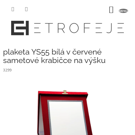
Přejít
na
NÁKUP
obsah
KOŠÍK
plaketa YS55 bílá v červené
sametové krabičce na výšku
3299