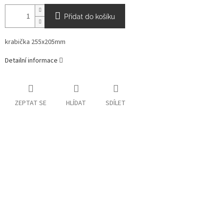
Přidat do košíku
krabička 255x205mm
Detailní informace
ZEPTAT SE
HLÍDAT
SDÍLET