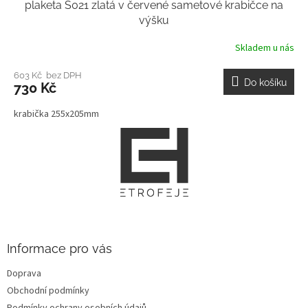
plaketa S021 zlatá v červené sametové krabičce na
výšku
Skladem u nás
603 Kč bez DPH
Do košíku
730 Kč
krabička 255x205mm
Z
á
p
a
t
í
Informace pro vás
Doprava
Obchodní podmínky
Podmínky ochrany osobních údajů