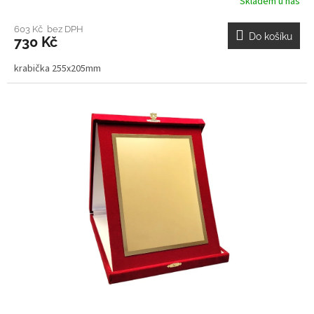
Skladem u nás
603 Kč bez DPH
Do košíku
730 Kč
krabička 255x205mm