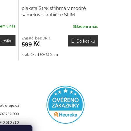
plaketa S128 stříbrná v modré
sametové krabičce SLIM
dem u nás
Skladem u nás
495 Kč bez DPH
 košíku
Do košíku
599 Kč
krabička 190x250mm
etrofeje.cz
607 282 900
940 610 310
FEJE