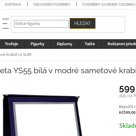
DOPRAVA
OBCHODNÍ PODMÍNKY
PODMÍNKY OCHRANY OSOBNÍC
HLEDAT
Trofeje
Figurky
Diplomy
Talíře
Reklamní před
ové krabičce SLIM
keta YS55 bílá v modré sametové krab
599
495,04 
Měrná
Nejnižší 
cena:
Kč599,00
Sklad