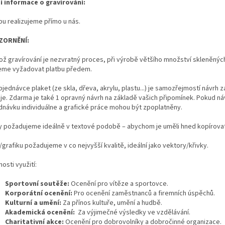
ší informace o gravírování:
bu realizujeme přímo u nás.
ZORNĚNÍ:
kož gravírování je nezvratný proces, při výrobě většího množství skleněný
me vyžadovat platbu předem.
bjednávce plaket (ze skla, dřeva, akrylu, plastu...) je samozřejmostí návrh 
eje. Zdarma je také 1 opravný návrh na základě vašich připomínek. Pokud
dnávku individuálne a grafické práce mohou být zpoplatněny.
y požadujeme ideálně v textové podobě – abychom je uměli hned kopírovat a
grafiku požadujeme v co nejvyšší kvalitě, ideální jako vektory/křivky.
osti využití:
Sportovní soutěže:
Ocenění pro vítěze a sportovce.
Korporátní ocenění:
Pro ocenění zaměstnanců a firemních úspěchů.
Kulturní a umění:
Za přínos kultuře, umění a hudbě.
Akademická ocenění:
Za výjimečné výsledky ve vzdělávání.
Charitativní akce:
Ocenění pro dobrovolníky a dobročinné organizace.