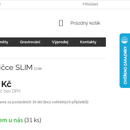
H ÚDAJŮ
FOTOGALERIE
KONTAKTY
Přihlášení
REKLAMACE
DŮLEŽI
NÁKUPNÍ
Prázdný košík
KOŠÍK
měty
Gravírování
Výprodej
Kontakty
Blog
ičce SLIM
3246
 Kč
Kč bez DPH
cena za posledních 30 dní (bez volitelných příplatků):
em u nás
(31 ks)