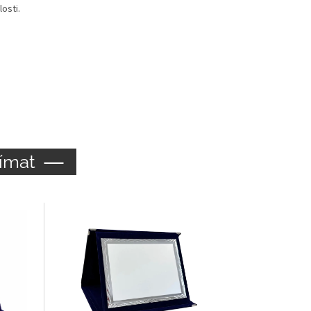
osti.
ímat