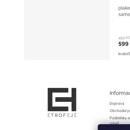
plake
same
495 K
599
krabi
Z
á
p
a
t
Informa
í
Doprava
Obchodní 
Podmínky o
údajů