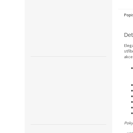
Popi
Det
Eleg
stříb
akce
Poky