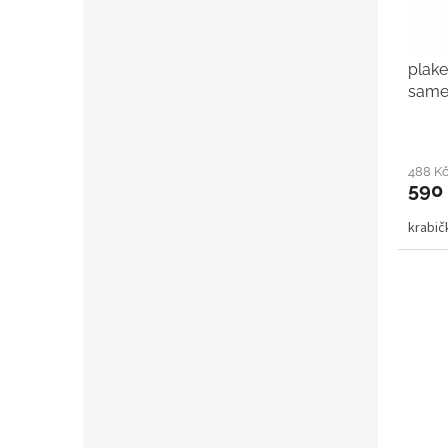
plake
same
488 K
590
krabi