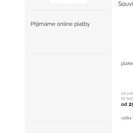
Souvi
Přijímáme online platby
plake
od 206
Kč be
2
od
výška