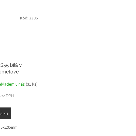
Kód:
3306
S55 bílá v
ametové
 na výšku
Skladem u nás
(31 ks)
bez DPH
šíku
255x205mm