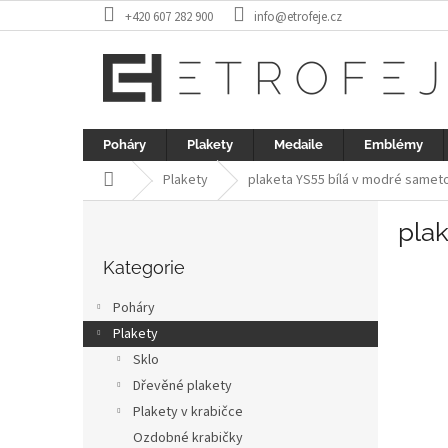
Přejít
+420 607 282 900
info@etrofeje.cz
na
obsah
Poháry
Plakety
Medaile
Emblémy
Domů
Plakety
plaketa YS55 bílá v modré samet
P
pla
o
Přeskočit
s
kategorie
Kategorie
t
r
Poháry
a
Plakety
n
Sklo
n
í
Dřevěné plakety
p
Plakety v krabičce
a
Ozdobné krabičky