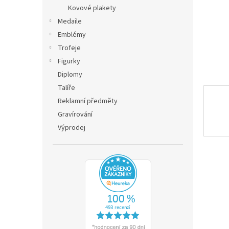
n
Kovové plakety
e
Medaile
l
Emblémy
Trofeje
Figurky
Diplomy
Talíře
Reklamní předměty
Gravírování
Výprodej