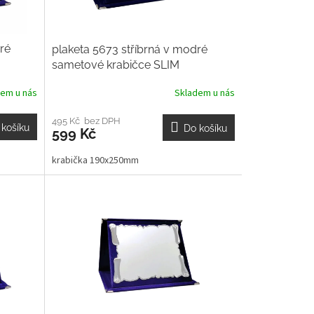
ré
plaketa 5673 stříbrná v modré
sametové krabičce SLIM
dem u nás
Skladem u nás
495 Kč bez DPH
 košíku
Do košíku
599 Kč
krabička 190x250mm