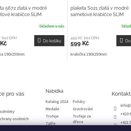
ta 5672 zlatá v modré
plaketa S021 zlatá v modré
tové krabičce SLIM
sametové krabičce SLIM
Skladem u nás
Skla
č bez DPH
495 Kč bez DPH
Do košíku
Do
 Kč
599 Kč
čka 190x250mm
krabička 190x250mm
Nabídka
ce pro vás
Kontakt
Katalog 2024
Poháry
info
@
Medaile
Gravírování
podmínky
+420 
Trofeje
Trofeje ze
chrany osobních
dřeva
+421 
Talíře
Plakety
Diplomy
ETRO