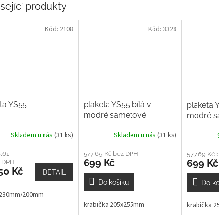
sející produkty
Kód:
2108
Kód:
3328
ta YS55
plaketa YS55 bílá v
plaketa Y
modré sametové
modré s
krabičce na šířku
krabičce
Skladem u nás
(31 ks)
Skladem u nás
(31 ks)
,61
577,69 Kč bez DPH
577,69 Kč 
699 Kč
699 Kč
z DPH
50 Kč
DETAIL
Do košíku
Do ko
 230mm/200mm
krabička 205x255mm
krabička 