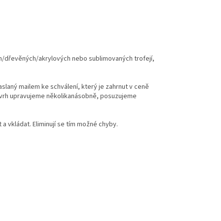
ch/dřevěných/akrylových nebo sublimovaných trofejí,
zaslaný mailem ke schválení, který je zahrnut v ceně
 návrh upravujeme několikanásobně, posuzujeme
 vkládat. Eliminují se tím možné chyby.