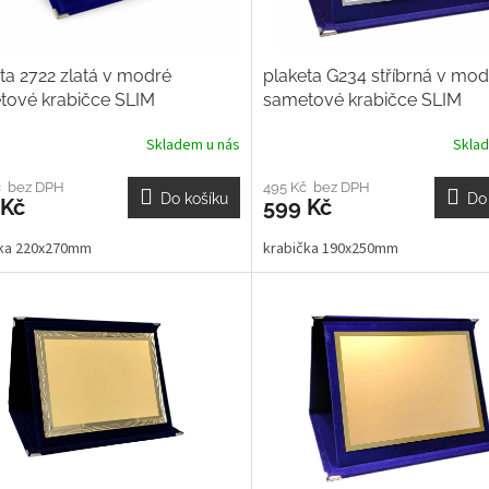
ta 2722 zlatá v modré
plaketa G234 stříbrná v mod
tové krabičce SLIM
sametové krabičce SLIM
Skladem u nás
Skla
č bez DPH
495 Kč bez DPH
Do košíku
Do
 Kč
599 Kč
čka 220x270mm
krabička 190x250mm