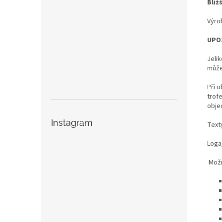
Bliž
Výro
UPO
Jeli
může
Při o
trof
obje
Instagram
Text
Loga/
Možn