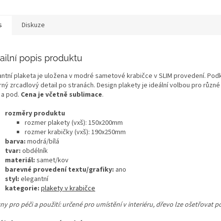
s
Diskuze
ailní popis produktu
antní plaketa je uložena v modré sametové krabičce
v SLIM provedení
. Pod
rný zrcadlový detail po stranách. Design plakety je ideální volbou pro různ
 a pod.
Cena je včetně sublimace
.
rozměry produktu
rozmer plakety (vxš): 150x200mm
rozmer krabičky (vxš): 190x250mm
barva:
modrá/bílá
tvar:
obdélník
materiál:
samet/kov
barevné provedení textu/grafiky:
ano
styl:
elegantní
kategorie:
plakety v krabičce
ny pro péči a použití: určené pro umístění v interiéru, dřevo lze ošetřovat