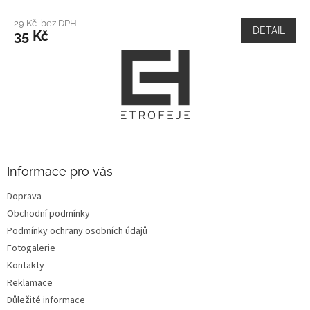
29 Kč bez DPH
DETAIL
35 Kč
Z
á
p
a
t
í
Informace pro vás
Doprava
Obchodní podmínky
Podmínky ochrany osobních údajů
Fotogalerie
Kontakty
Reklamace
Důležité informace