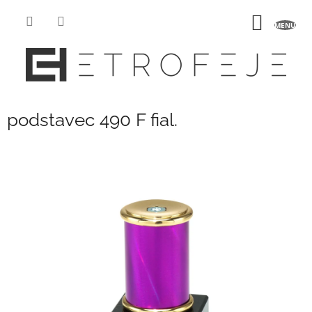
Přejít
na
NÁKUP
obsah
KOŠÍK
podstavec 490 F fial.