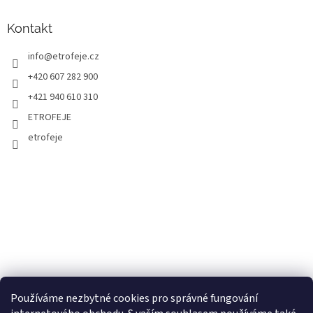
Kontakt
info
@
etrofeje.cz
+420 607 282 900
+421 940 610 310
ETROFEJE
etrofeje
Používáme nezbytné cookies pro správné fungování