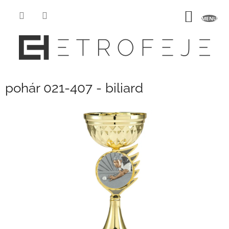
Přejít
na
NÁKUP
obsah
KOŠÍK
pohár 021-407 - biliard