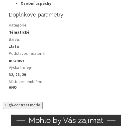
Osobní úspěchy
Doplňkové parametry
Kategorie
:
Tématické
Barva
:
zlatá
Podstavec - materiál
:
mramor
Výška trofeje
:
32, 26, 29
Místo pro emblém
:
ANO
High-contrast mode
Mohlo by Vás zajímat