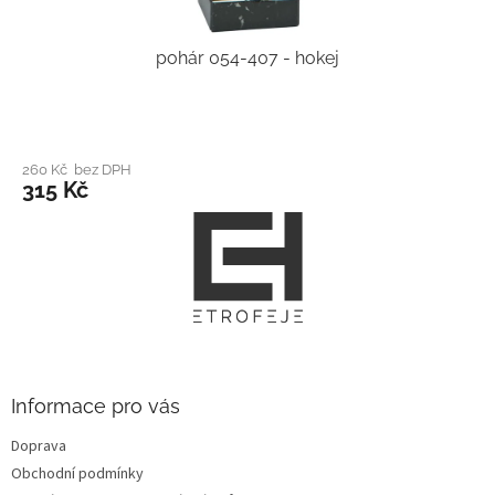
pohár 054-407 - hokej
260 Kč bez DPH
315 Kč
Z
á
p
a
t
í
Informace pro vás
Doprava
Obchodní podmínky