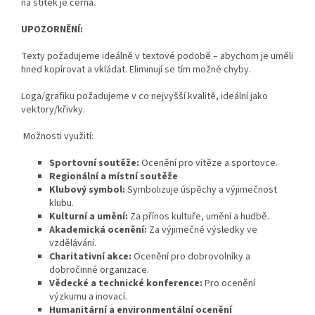
na štítek je černá.
UPOZORNĚNÍ:
Texty požadujeme ideálně v textové podobě – abychom je uměli
hned kopírovat a vkládat. Eliminují se tím možné chyby.
Loga/grafiku požadujeme v co nejvyšší kvalitě, ideální jako
vektory/křivky.
Možnosti využití:
Sportovní soutěže:
Ocenění pro vítěze a sportovce.
Regionální a místní soutěže
Klubový symbol:
Symbolizuje úspěchy a výjimečnost
klubu.
Kulturní a umění:
Za přínos kultuře, umění a hudbě.
Akademická ocenění:
Za výjimečné výsledky ve
vzdělávání.
Charitativní akce:
Ocenění pro dobrovolníky a
dobročinné organizace.
Vědecké a technické konference:
Pro ocenění
výzkumu a inovací.
Humanitární a environmentální ocenění