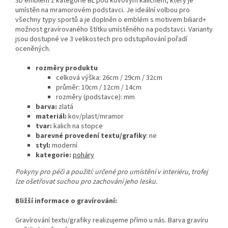
3D emblém z kategorie BL pod kovovým kalichem, který je
umístěn na mramorovém podstavci. Je ideální volbou pro
všechny typy sportů a je doplněn o emblém s motivem biliard+
možnost gravírovaného štítku umístěného na podstavci. Varianty
jsou dostupné ve 3 velikostech pro odstupňování pořadí
oceněných.
rozměry produktu
celková výška:
26cm / 29cm / 32cm
průměr: 10cm / 12cm / 14cm
rozměry (podstavce): mm
barva:
zlatá
materiál:
kov/plast/mramor
tvar:
kalich na stopce
barevné provedení textu/grafiky
: ne
styl:
moderní
kategorie:
poháry
Pokyny pro péči a použití: určené pro umístění v interiéru, trofej
lze ošetřovat suchou pro zachování jeho lesku.
Bližší informace o gravírování:
Gravírování textu/grafiky realizujeme přímo u nás. Barva gravíru