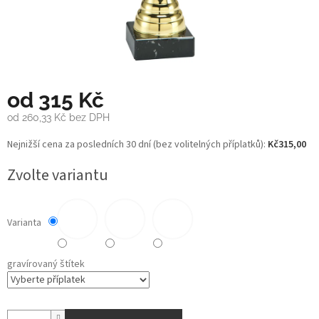
od
315 Kč
od
260,33 Kč
bez DPH
Měrná
Nejnižší cena za posledních 30 dní (bez volitelných příplatků):
Kč315,00
cena:
Zvolte variantu
Varianta
gravírovaný štítek