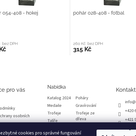
 054-408 - hokej
pohár 028-408 - fotbal
č bez DPH
260 Kč bez DPH
Kč
315 Kč
Nabídka
ce pro vás
Kontakt
Katalog 2024
Poháry
info
@
Medaile
Gravírování
podmínky
+420 
Trofeje
Trofeje ze
chrany osobních
dřeva
+421 
Talíře
Plakety
Diplomy
ETRO
ezbytné cookies pro správné fungování
Emblémy