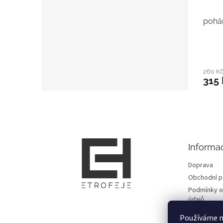
pohár
260 K
315 
Z
á
p
a
t
Informa
í
Doprava
Obchodní 
Podmínky o
údajů
Fotogalerie
Používáme n