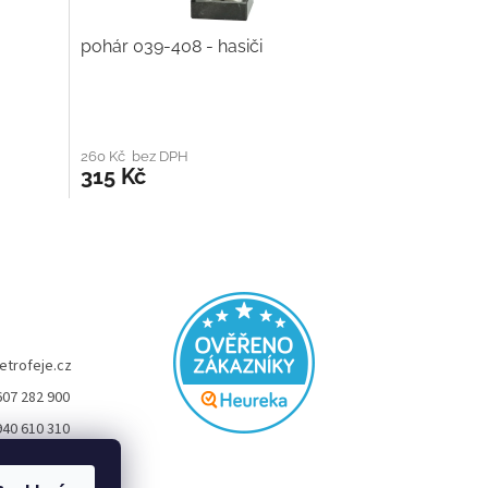
pohár 039-408 - hasiči
260 Kč bez DPH
315 Kč
etrofeje.cz
607 282 900
940 610 310
FEJE