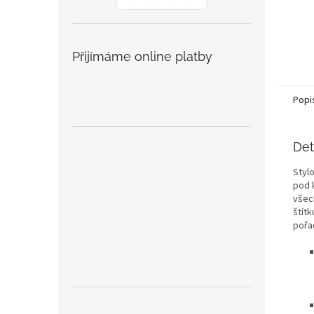
Přijímáme online platby
Popi
Det
Styl
pod 
všec
štít
pořa