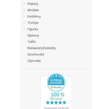
n
Plakety
e
Medaile
l
Emblémy
Trofeje
Figurky
Diplomy
Talíře
Reklamní předměty
Gravírování
Výprodej