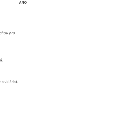
ANO
uchou pro
á.
 a vkládat.