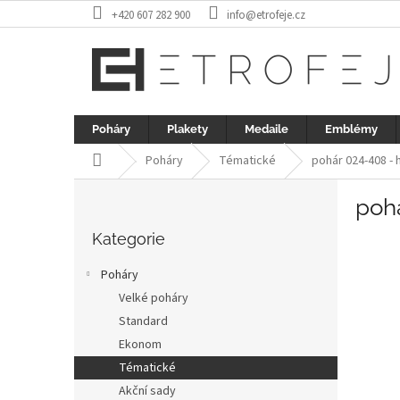
Přejít
+420 607 282 900
info@etrofeje.cz
na
obsah
Poháry
Plakety
Medaile
Emblémy
Domů
Poháry
Tématické
pohár 024-408 - 
P
poh
o
Přeskočit
s
kategorie
Kategorie
t
r
Poháry
a
Velké poháry
n
Standard
n
í
Ekonom
p
Tématické
a
Akční sady