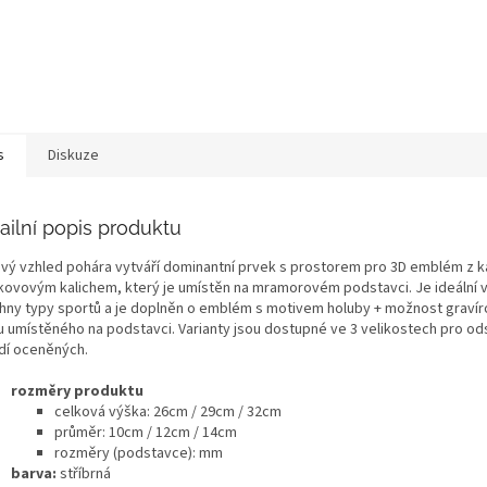
s
Diskuze
ailní popis produktu
ový vzhled pohára vytváří dominantní prvek s prostorem pro 3D emblém z k
kovovým kalichem, který je umístěn na mramorovém podstavci. Je ideální 
hny typy sportů a je doplněn o emblém s motivem holuby + možnost graví
ku umístěného na podstavci. Varianty jsou dostupné ve 3 velikostech pro o
dí oceněných.
rozměry produktu
celková výška:
26cm / 29cm / 32cm
průměr: 10cm / 12cm / 14cm
rozměry (podstavce): mm
barva:
stříbrná