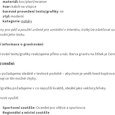
materiál:
kov/plast/mramor
tvar:
kalich na stopce
barevné provedení textu/grafiky
: ne
styl:
moderní
kategorie:
poháry
y pro péči a použití: určené pro umístění v interiéru, trofej lze ošetřovat s
ování jeho lesku.
ší informace o gravírování:
rování textu/grafiky realizujeme přímo u nás. Barva gravíru na štítek je čern
ZORNĚNÍ:
y požadujeme ideálně v textové podobě – abychom je uměli hned kopírovat
nují se tím možné chyby.
grafiku požadujeme v co nejvyšší kvalitě, ideální jako vektory/křivky.
osti využití:
Sportovní soutěže:
Ocenění pro vítěze a sportovce.
Regionální a místní soutěže