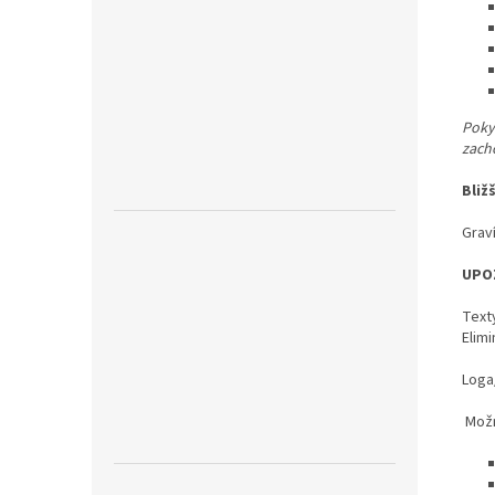
Pokyn
zach
Bliž
Graví
UPO
Text
Elimi
Loga/
Možn