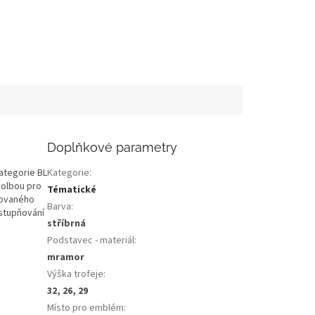
Doplňkové parametry
ategorie BL
Kategorie
:
volbou pro
Tématické
rovaného
Barva
:
dstupňování
stříbrná
Podstavec - materiál
:
mramor
Výška trofeje
:
32, 26, 29
Místo pro emblém
: