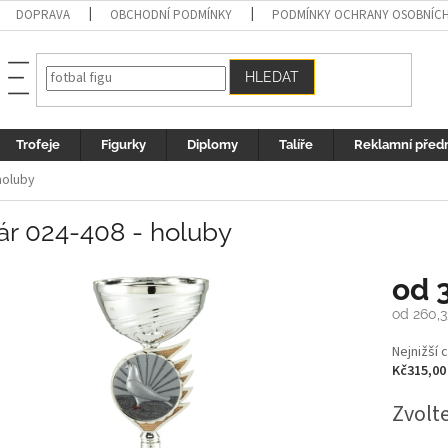
DOPRAVA
OBCHODNÍ PODMÍNKY
PODMÍNKY OCHRANY OSOBNÍC
HLEDAT
Trofeje
Figurky
Diplomy
Talíře
Reklamní před
holuby
ár 024-408 - holuby
od
od
260,3
Měrná
Nejnižší 
cena:
Kč315,00
Zvolt