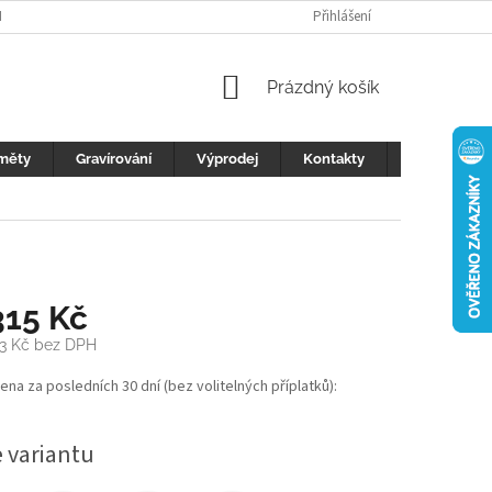
H ÚDAJŮ
FOTOGALERIE
KONTAKTY
Přihlášení
REKLAMACE
DŮLEŽI
NÁKUPNÍ
Prázdný košík
KOŠÍK
měty
Gravírování
Výprodej
Kontakty
Blog
315 Kč
3 Kč
bez DPH
cena za posledních 30 dní (bez volitelných příplatků):
e variantu