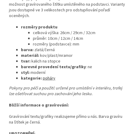
možnost gravírovaného štítku umístěného na podstavci. Varianty
jsou dostupné ve 3 velikostech pro odstupňování pořadí
oceněných.
rozměry produktu
celková výška:
26cm / 29cm / 32cm
průměr: 10cm / 12cm / 14cm
rozměry (podstavce): mm
barva:
zlatá/černá
materiál:
kov/plast/mramor
tvar:
kalich na stopce
barevné provedení textu/grafiky
: ne
styl:
moderní
kategorie:
poháry
Pokyny pro péči a použití: určené pro umístění v interiéru, trofej
lze ošetřovat suchou pro zachování jeho lesku.
Bližší informace o gravírování:
Gravírování textu/grafiky realizujeme přímo u nás. Barva gravíru
na štítek je černá.
UPOZORNĚNÍ: