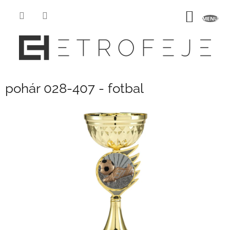
Přejít
na
NÁKUP
obsah
KOŠÍK
pohár 028-407 - fotbal