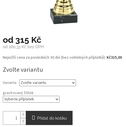
od
315 Kč
od
260,33 Kč
bez DPH
Měrná
Nejnižší cena za posledních 30 dní (bez volitelných příplatků):
Kč315,00
cena:
Zvolte variantu
Varianta
gravírovaný štítek
Přidat do košíku