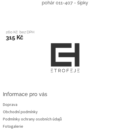
pohár 011-407 - šipky
260 Kč bez DPH
315 Kč
Z
á
p
a
t
í
Informace pro vás
Doprava
Obchodní podmínky
Podmínky ochrany osobních údajů
Fotogalerie