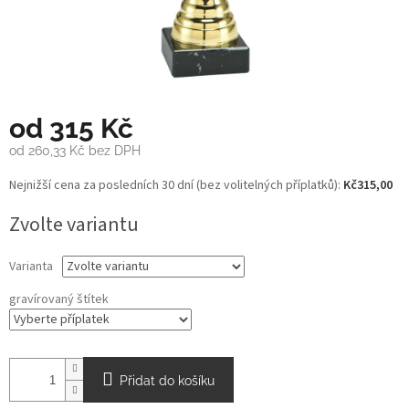
od
315 Kč
od
260,33 Kč
bez DPH
Měrná
Nejnižší cena za posledních 30 dní (bez volitelných příplatků):
Kč315,00
cena:
Zvolte variantu
Varianta
gravírovaný štítek
Přidat do košíku