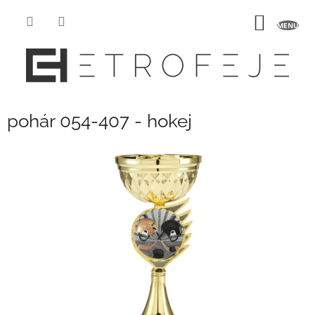
Přejít
na
NÁKUP
obsah
KOŠÍK
pohár 054-407 - hokej