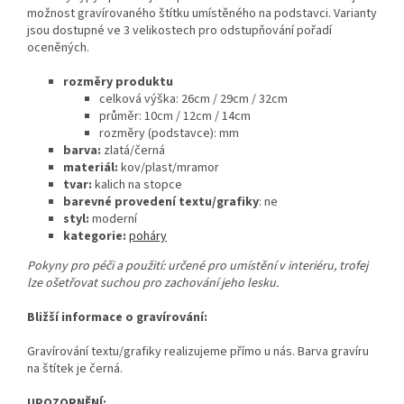
možnost gravírovaného štítku umístěného na podstavci. Varianty
jsou dostupné ve 3 velikostech pro odstupňování pořadí
oceněných.
rozměry produktu
celková výška:
26cm / 29cm / 32cm
průměr: 10cm / 12cm / 14cm
rozměry (podstavce): mm
barva:
zlatá/černá
materiál:
kov/plast/mramor
tvar:
kalich na stopce
barevné provedení textu/grafiky
: ne
styl:
moderní
kategorie:
poháry
Pokyny pro péči a použití: určené pro umístění v interiéru, trofej
lze ošetřovat suchou pro zachování jeho lesku.
Bližší informace o gravírování:
Gravírování textu/grafiky realizujeme přímo u nás. Barva gravíru
na štítek je černá.
UPOZORNĚNÍ: