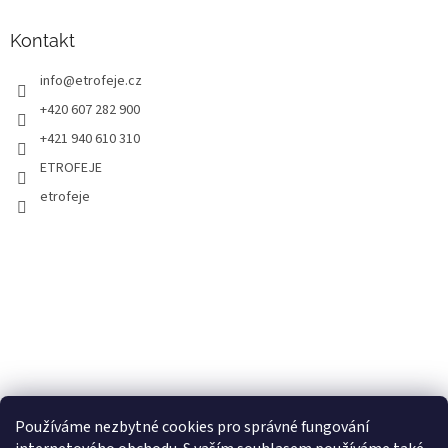
Kontakt
info
@
etrofeje.cz
+420 607 282 900
+421 940 610 310
ETROFEJE
etrofeje
Používáme nezbytné cookies pro správné fungování