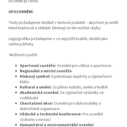
na štítek je černá.
UPOZORNĚNÍ:
Texty požadujeme ideálně v textové podobě – abychom je uměli
hned kopírovat a vkládat. Eliminují se tím možné chyby.
Loga/grafiku požadujeme v co nejvyšší kvalitě, ideální jako
vektory/křivky.
Možnosti využití:
Sportovní soutěže:
Ocenění pro vítěze a sportovce.
Regionální a místní soutěže
Klubový symbol:
Symbolizuje úspěchy a výjimečnost
klubu.
Kulturní a umění:
Za přínos kultuře, umění a hudbě.
Akademická ocenění:
Za výjimečné výsledky ve
vzdělávání.
Charitativní akce:
Ocenění pro dobrovolníky a
dobročinné organizace.
Vědecké a technické konference:
Pro ocenění
výzkumu a inovací.
Humanitární a environmentální ocenění