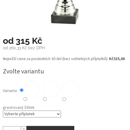
od
315 Kč
od
260,33 Kč
bez DPH
Měrná
Nejnižší cena za posledních 30 dní (bez volitelných příplatků):
Kč315,00
cena:
Zvolte variantu
Varianta
gravírovaný štítek