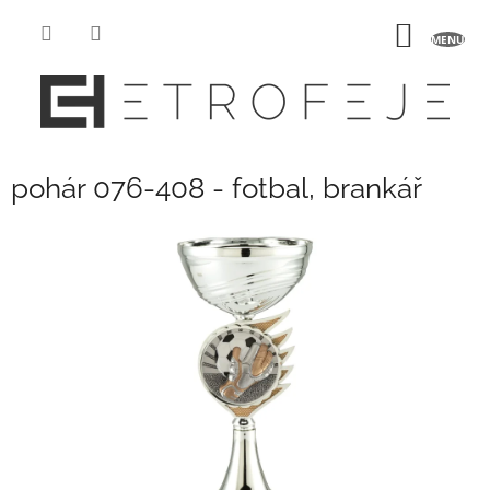
Přejít
na
NÁKUP
obsah
KOŠÍK
pohár 076-408 - fotbal, brankář