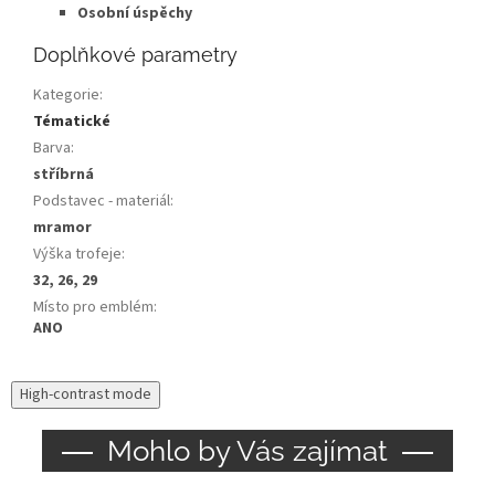
Osobní úspěchy
Doplňkové parametry
Kategorie
:
Tématické
Barva
:
stříbrná
Podstavec - materiál
:
mramor
Výška trofeje
:
32, 26, 29
Místo pro emblém
:
ANO
High-contrast mode
Mohlo by Vás zajímat