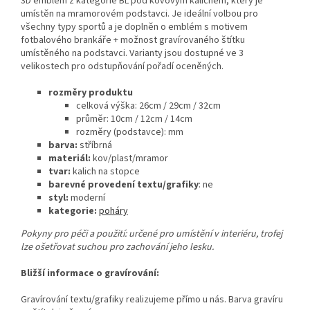
3D emblém z kategorie BL pod kovovým kalichem, který je
umístěn na mramorovém podstavci. Je ideální volbou pro
všechny typy sportů a je doplněn o emblém s motivem
fotbalového brankáře + možnost gravírovaného štítku
umístěného na podstavci. Varianty jsou dostupné ve 3
velikostech pro odstupňování pořadí oceněných.
rozměry produktu
celková výška:
26cm / 29cm / 32cm
průměr: 10cm / 12cm / 14cm
rozměry (podstavce): mm
barva:
stříbrná
materiál:
kov/plast/mramor
tvar:
kalich na stopce
barevné provedení textu/grafiky
: ne
styl:
moderní
kategorie:
poháry
Pokyny pro péči a použití: určené pro umístění v interiéru, trofej
lze ošetřovat suchou pro zachování jeho lesku.
Bližší informace o gravírování:
Gravírování textu/grafiky realizujeme přímo u nás. Barva gravíru