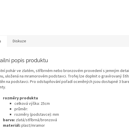
s
Diskuze
ailní popis produktu
átní pohár ve zlatém, stříbrném nebo bronzovém provedení s jemným deta
hu, uložená na mramorovém podstavci. Trofej lze doplnit o gravírovaný štít
těn na podstavci. Pro odstupňování pořadí oceněných jsou dostupné 3 bar
nty.
rozměry produktu
celková výška: 25cm
průměr:
rozměry (podstavce): mm
barva:
zlatá/stříbrná/bronzová
materiál:
plast/mramor