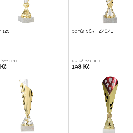
r 120
pohár 085 - Z/S/B
č bez DPH
164 Kč bez DPH
 Kč
198 Kč