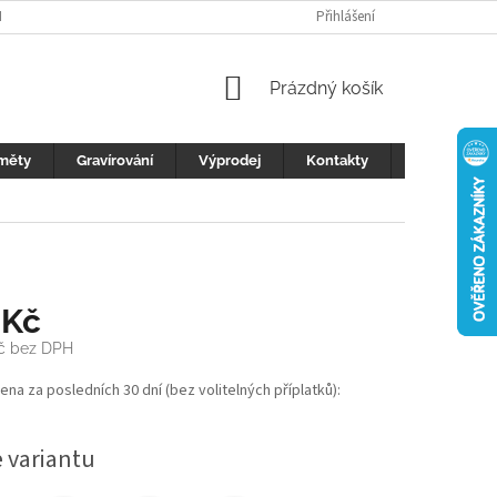
H ÚDAJŮ
FOTOGALERIE
KONTAKTY
Přihlášení
REKLAMACE
DŮLEŽI
NÁKUPNÍ
Prázdný košík
KOŠÍK
měty
Gravírování
Výprodej
Kontakty
Blog
 Kč
č
bez DPH
cena za posledních 30 dní (bez volitelných příplatků):
e variantu