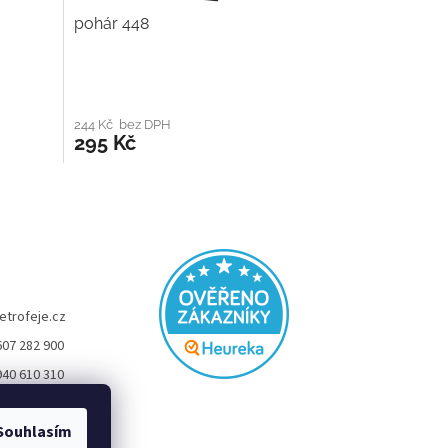
pohár 448
244 Kč bez DPH
295 Kč
etrofeje.cz
607 282 900
940 610 310
FEJE
Souhlasím
eje