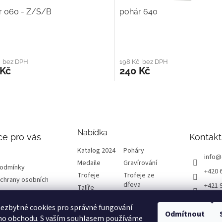
r 060 - Z/S/B
pohár 640
č bez DPH
198 Kč bez DPH
 Kč
240 Kč
Nabídka
ce pro vás
Kontakt
Katalog 2024
Poháry
info
@
Medaile
Gravírování
podmínky
+420 
Trofeje
Trofeje ze
chrany osobních
dřeva
+421 
Talíře
Plakety
Diplomy
ETRO
ezbytné cookies pro správné fungování
Emblémy
Výprodej
Odmítnout
etrof
ho obchodu. S vaším souhlasem používáme