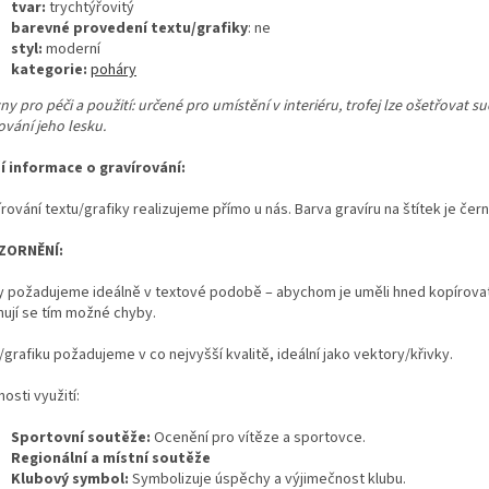
tvar:
trychtýřovitý
barevné provedení textu/grafiky
: ne
styl:
moderní
kategorie:
poháry
y pro péči a použití: určené pro umístění v interiéru, trofej lze ošetřovat s
ování jeho lesku.
ší informace o gravírování:
rování textu/grafiky realizujeme přímo u nás. Barva gravíru na štítek je čern
ZORNĚNÍ:
y požadujeme ideálně v textové podobě – abychom je uměli hned kopírovat
nují se tím možné chyby.
grafiku požadujeme v co nejvyšší kvalitě, ideální jako vektory/křivky.
osti využití:
Sportovní soutěže:
Ocenění pro vítěze a sportovce.
Regionální a místní soutěže
Klubový symbol:
Symbolizuje úspěchy a výjimečnost klubu.