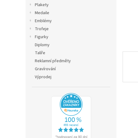
n
Plakety
e
Medaile
l
Emblémy
Trofeje
Figurky
Diplomy
Talíře
Reklamní předměty
Gravírování
Výprodej