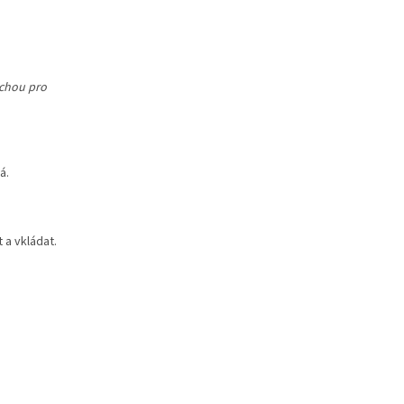
uchou pro
á.
 a vkládat.