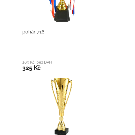
pohár 716
269 Kč bez DPH
325 Kč