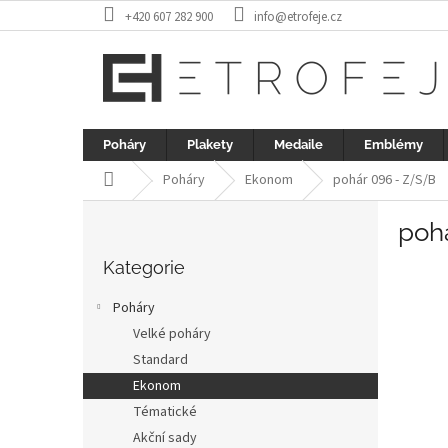
Přejít
+420 607 282 900
info@etrofeje.cz
na
obsah
Poháry
Plakety
Medaile
Emblémy
Domů
Poháry
Ekonom
pohár 096 - Z/S/B
P
poh
o
Přeskočit
s
kategorie
Kategorie
t
r
Poháry
a
Velké poháry
n
Standard
n
í
Ekonom
p
Tématické
a
Akční sady