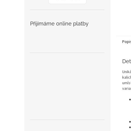
Přijímáme online platby
Popi
Det
Unik
kalic
umís
varia