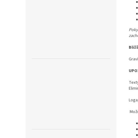
Pokyn
zach
Bliž
Graví
UPO
Text
Elimi
Loga/
Možn