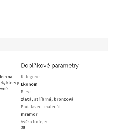
Doplňkové parametry
ilem na
Kategorie
:
ek, který je
Ekonom
evné
Barva
:
zlatá, stříbrná, bronzová
Podstavec - materiál
:
mramor
Výška trofeje
:
25