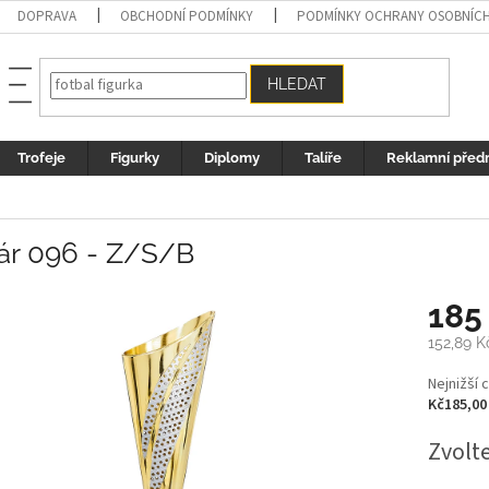
DOPRAVA
OBCHODNÍ PODMÍNKY
PODMÍNKY OCHRANY OSOBNÍC
HLEDAT
Trofeje
Figurky
Diplomy
Talíře
Reklamní před
ár 096 - Z/S/B
185
152,89 K
Měrná
Nejnižší 
cena:
Kč185,00
Zvolt