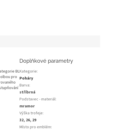
Doplňkové parametry
ategorie BL
Kategorie
:
volbou pro
Poháry
írovaného
Barva
:
dstupňování
stříbrná
Podstavec - materiál
:
mramor
Výška trofeje
:
32, 26, 29
Místo pro emblém
: