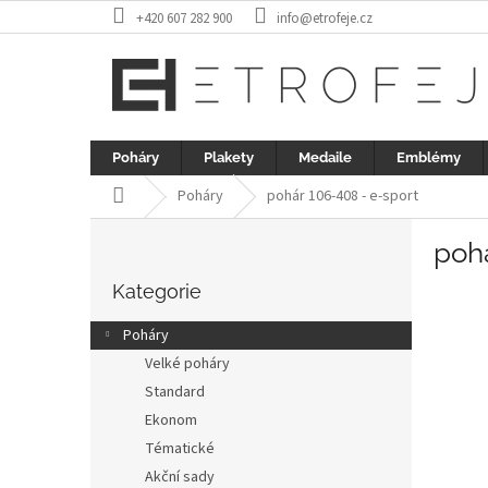
Přejít
+420 607 282 900
info@etrofeje.cz
na
obsah
Poháry
Plakety
Medaile
Emblémy
Domů
Poháry
pohár 106-408 - e-sport
P
pohá
o
Přeskočit
s
kategorie
Kategorie
t
r
Poháry
a
Velké poháry
n
Standard
n
í
Ekonom
p
Tématické
a
Akční sady