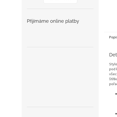
Přijímáme online platby
Popi
Det
Styl
pod 
všec
štít
pořa