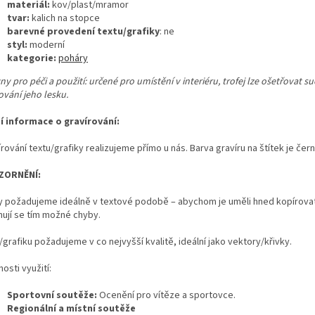
materiál:
kov/plast/mramor
tvar:
kalich na stopce
barevné provedení textu/grafiky
: ne
styl:
moderní
kategorie:
poháry
y pro péči a použití: určené pro umístění v interiéru, trofej lze ošetřovat s
ování jeho lesku.
ší informace o gravírování:
rování textu/grafiky realizujeme přímo u nás. Barva gravíru na štítek je čern
ZORNĚNÍ:
y požadujeme ideálně v textové podobě – abychom je uměli hned kopírovat
nují se tím možné chyby.
grafiku požadujeme v co nejvyšší kvalitě, ideální jako vektory/křivky.
osti využití:
Sportovní soutěže:
Ocenění pro vítěze a sportovce.
Regionální a místní soutěže