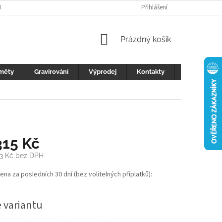
H ÚDAJŮ
FOTOGALERIE
KONTAKTY
Přihlášení
REKLAMACE
DŮLEŽI
NÁKUPNÍ
Prázdný košík
KOŠÍK
měty
Gravírování
Výprodej
Kontakty
Blog
315 Kč
3 Kč
bez DPH
cena za posledních 30 dní (bez volitelných příplatků):
e variantu