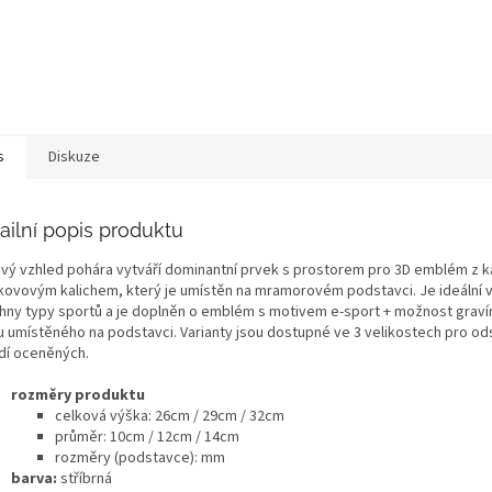
s
Diskuze
ailní popis produktu
ový vzhled pohára vytváří dominantní prvek s prostorem pro 3D emblém z k
kovovým kalichem, který je umístěn na mramorovém podstavci. Je ideální 
hny typy sportů a je doplněn o emblém s motivem e-sport + možnost grav
ku umístěného na podstavci. Varianty jsou dostupné ve 3 velikostech pro o
dí oceněných.
rozměry produktu
celková výška:
26cm / 29cm / 32cm
průměr: 10cm / 12cm / 14cm
rozměry (podstavce): mm
barva:
stříbrná