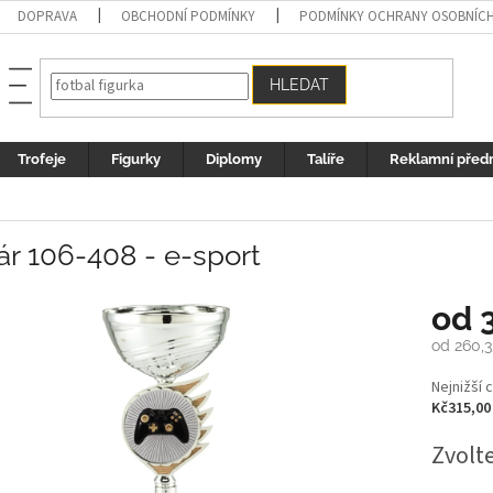
DOPRAVA
OBCHODNÍ PODMÍNKY
PODMÍNKY OCHRANY OSOBNÍC
HLEDAT
Trofeje
Figurky
Diplomy
Talíře
Reklamní před
r 106-408 - e-sport
od
od
260,3
Měrná
Nejnižší 
cena:
Kč315,00
Zvolt