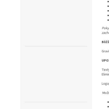
Pokyn
zach
Bliž
Graví
UPO
Text
Elimi
Loga/
Možn