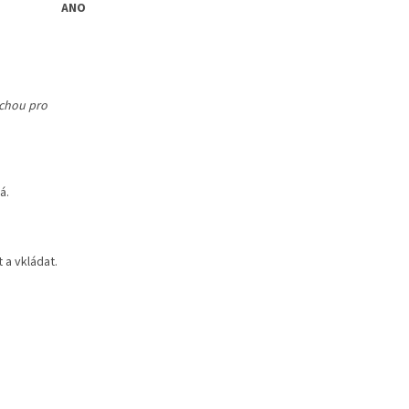
ANO
uchou pro
á.
 a vkládat.