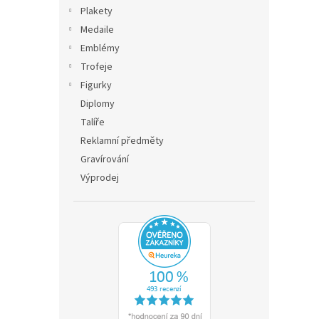
n
Plakety
e
Medaile
l
Emblémy
Trofeje
Figurky
Diplomy
Talíře
Reklamní předměty
Gravírování
Výprodej