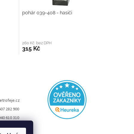
pohár 039-408 - hasiči
260 Kč bez DPH
315 Kč
etrofeje.cz
607 282 900
940 610 310
FEJE