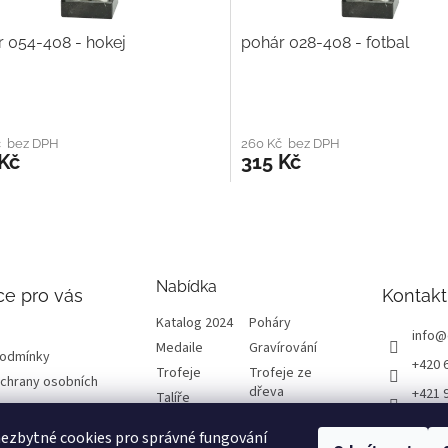
 054-408 - hokej
pohár 028-408 - fotbal
č bez DPH
260 Kč bez DPH
Kč
315 Kč
Nabídka
ce pro vás
Kontakt
Katalog 2024
Poháry
info
@
Medaile
Gravírování
podmínky
+420 
Trofeje
Trofeje ze
chrany osobních
dřeva
+421 
Talíře
Plakety
Diplomy
ETRO
ezbytné cookies pro správné fungování
Emblémy