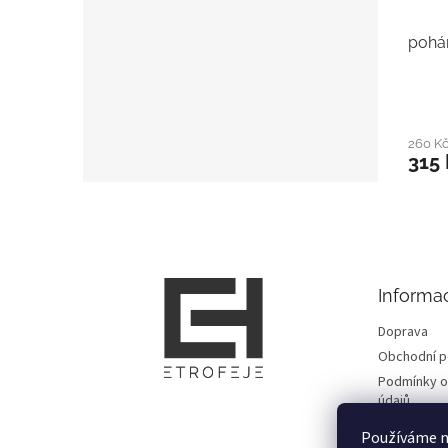
pohár
260 K
315 
Z
á
p
a
t
Informa
í
Doprava
Obchodní 
Podmínky o
údajů
Fotogalerie
Používáme n