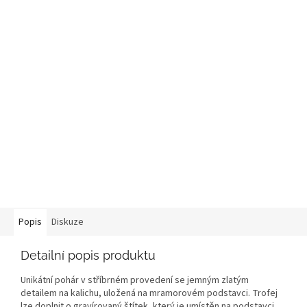
Popis
Diskuze
Detailní popis produktu
Unikátní pohár v stříbrném provedení se jemným zlatým
detailem na kalichu, uložená na mramorovém podstavci. Trofej
lze doplnit o gravírovaný štítek, který je umístěn na podstavci.