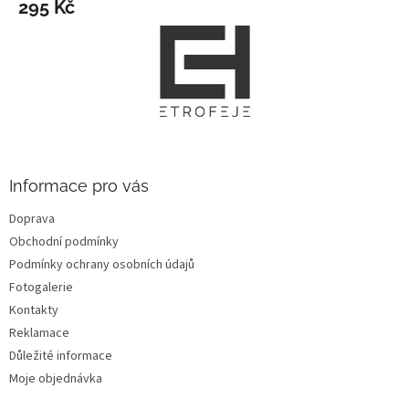
295 Kč
Z
á
p
a
t
í
Informace pro vás
Doprava
Obchodní podmínky
Podmínky ochrany osobních údajů
Fotogalerie
Kontakty
Reklamace
Důležité informace
Moje objednávka