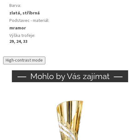
Barva
:
zlatá, stříbrná
Podstavec - materiál
:
mramor
Výška trofeje
:
29, 24, 33
High-contrast mode
Mohlo by Vás zajímat