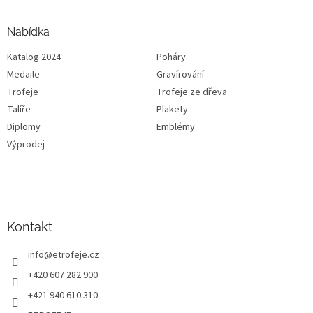
Nabídka
Katalog 2024
Poháry
Medaile
Gravírování
Trofeje
Trofeje ze dřeva
Talíře
Plakety
Diplomy
Emblémy
Výprodej
Kontakt
info
@
etrofeje.cz
+420 607 282 900
+421 940 610 310