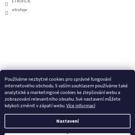
ETROFEJE
etrofeje
Používáme nezbytné cookies pro správné fungování
internetového obchodu. S vaším souhlasem používáme také
analytické a marketingové cookies ke zlepšování webu a
zobrazování relevantního obsahu. Své nastavení můžete
kdykoli změnit v zápatí webu.
Více informací
Nastavení
Copyright 2026
ETROFEJE.cz
. Všechna práva vyhrazena.
Upravit