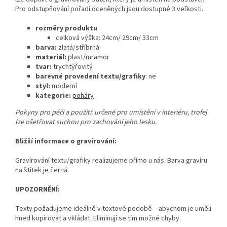
Pro odstupňování pořadí oceněných jsou dostupné 3 veľkosti.
rozměry produktu
celková výška: 24cm/ 29cm/ 33cm
barva:
zlatá/stříbrná
materiál:
plast/mramor
tvar:
trychtýřovitý
barevné provedení textu/grafiky
: ne
styl:
moderní
kategorie:
poháry
Pokyny pro péči a použití: určené pro umístění v interiéru, trofej
lze ošetřovat suchou pro zachování jeho lesku.
Bližší informace o gravírování:
Gravírování textu/grafiky realizujeme přímo u nás. Barva gravíru
na štítek je černá.
UPOZORNĚNÍ:
Texty požadujeme ideálně v textové podobě – abychom je uměli
hned kopírovat a vkládat. Eliminují se tím možné chyby.