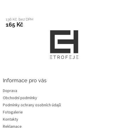
136 Kč bez DPH
165 Kč
Z
á
p
a
t
í
Informace pro vás
Doprava
Obchodní podmínky
Podmínky ochrany osobních údajů
Fotogalerie
Kontakty
Reklamace