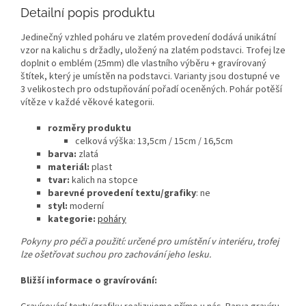
Detailní popis produktu
Jedinečný vzhled poháru ve zlatém provedení dodává unikátní
vzor na kalichu s držadly, uložený na zlatém podstavci. Trofej lze
doplnit o emblém (25mm) dle vlastního výběru + gravírovaný
štítek, který je umístěn na podstavci. Varianty jsou dostupné ve
3 velikostech pro odstupňování pořadí oceněných. Pohár potěší
vítěze v každé věkové kategorii.
rozměry produktu
celková výška: 13,5cm / 15cm / 16,5cm
barva:
zlatá
materiál:
plast
tvar:
kalich na stopce
barevné provedení textu/grafiky
: ne
styl:
moderní
kategorie:
poháry
Pokyny pro péči a použití: určené pro umístění v interiéru, trofej
lze ošetřovat suchou pro zachování jeho lesku.
Bližší informace o gravírování: