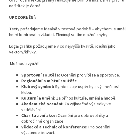
Gravírování textu/grafiky realizujeme přímo u nás. Barva gravíru
na štítek je černá.
UPOZORNĚNÍ:
Texty požadujeme ideálně v textové podobě – abychom je uměli
hned kopírovat a vkládat. Eliminují se tím možné chyby.
Loga/grafiku požadujeme v co nejvyšší kvalitě, ideální jako
vektory/křivky.
Možnosti využití:
Sportovní soutěže:
Ocenění pro vítěze a sportovce.
Regionální a místní soutěže
Klubový symbol:
Symbolizuje úspěchy a výjimečnost
klubu.
Kulturní a umění:
Za přínos kultuře, umění a hudbě.
Akademická ocenění:
Za výjimečné výsledky ve
vzdělávání.
Charitativní akce:
Ocenění pro dobrovolníky a
dobročinné organizace.
Vědecké a technické konference:
Pro ocenění
výzkumu a inovací.