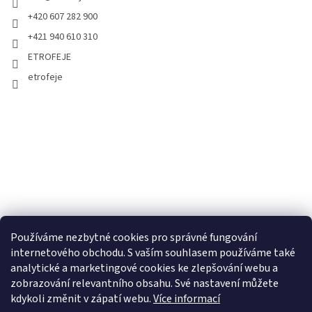
+420 607 282 900
+421 940 610 310
ETROFEJE
etrofeje
Používáme nezbytné cookies pro správné fungování
internetového obchodu. S vaším souhlasem používáme také
analytické a marketingové cookies ke zlepšování webu a
zobrazování relevantního obsahu. Své nastavení můžete
kdykoli změnit v zápatí webu.
Více informací