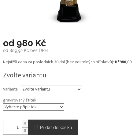
od
980 Kč
od
809,92 Kč
bez DPH
Měrná
Nejnižší cena za posledních 30 dní (bez volitelných příplatků):
Kč980,00
cena:
Zvolte variantu
Varianta
gravírovaný štítek
Přidat do košíku