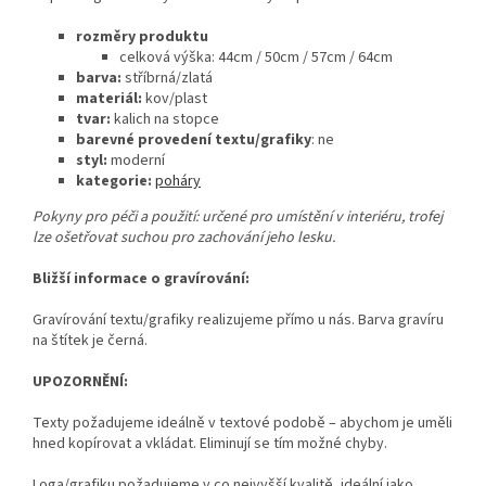
rozměry produktu
celková
výška: 44cm / 50cm / 57cm / 64cm
barva:
stříbrná/zlatá
materiál:
kov/plast
tvar:
kalich na stopce
barevné provedení textu/grafiky
: ne
styl:
moderní
kategorie:
poháry
Pokyny pro péči a použití: určené pro umístění v interiéru, trofej
lze ošetřovat suchou pro zachování jeho lesku.
Bližší informace o gravírování:
Gravírování textu/grafiky realizujeme přímo u nás. Barva gravíru
na štítek je černá.
UPOZORNĚNÍ:
Texty požadujeme ideálně v textové podobě – abychom je uměli
hned kopírovat a vkládat. Eliminují se tím možné chyby.
Loga/grafiku požadujeme v co nejvyšší kvalitě, ideální jako