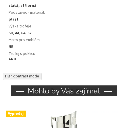
zlatá, stříbrná
Podstavec - materiál
:
plast
Výška trofeje
:
50, 44, 64, 57
Místo pro emblém
:
NE
Trofej s poklici
:
ANO
High-contrast mode
Mohlo by Vás zajímat
Výprodej