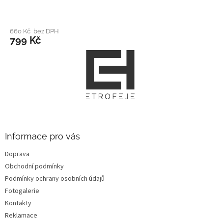
660 Kč bez DPH
799 Kč
Z
á
p
a
t
í
Informace pro vás
Doprava
Obchodní podmínky
Podmínky ochrany osobních údajů
Fotogalerie
Kontakty
Reklamace