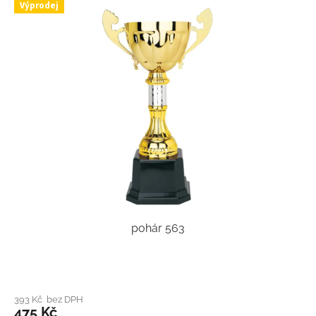
Výprodej
pohár 563
393 Kč bez DPH
475 Kč