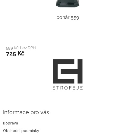
pohár 559
599 Kč bez DPH
725 Kč
Z
á
p
a
t
í
Informace pro vás
Doprava
Obchodní podmínky