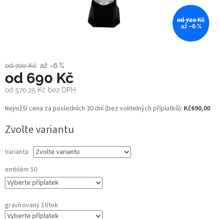
od 720 Kč
až –6 %
od 720 Kč
až –6 %
od
690 Kč
od
570,25 Kč
bez DPH
Měrná
Nejnižší cena za posledních 30 dní (bez volitelných příplatků):
Kč690,00
cena:
Zvolte variantu
Varianta
emblém 50
gravírovaný štítek