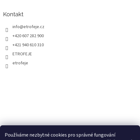
Kontakt
info
@
etrofeje.cz
+420 607 282 900
+421 940 610 310
ETROFEJE
etrofeje
Používáme nezbytné cookies pro správné fungování