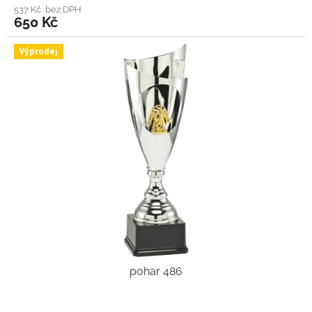
537 Kč bez DPH
650 Kč
Výprodej
pohar 486