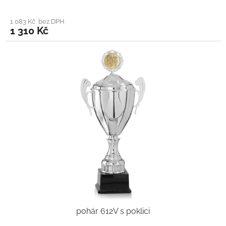
1 083 Kč bez DPH
1 310 Kč
pohár 612V s poklici