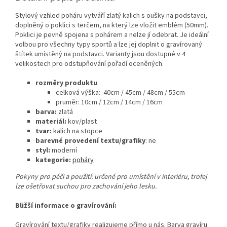
Stylový vzhled poháru vytváří zlatý kalich s oušky na podstavci,
doplněný o poklici s terčem, na který lze vložit emblém (50mm).
Poklici je pevně spojena s pohárem a nelze jí odebrat. Je ideální
volbou pro všechny typy sportů a lze jej doplnit o gravírovaný
štítek umístěný na podstavci. Varianty jsou dostupné v 4
velikostech pro odstupňování pořadí oceněných.
rozměry produktu
celková
výška: 40cm / 45cm / 48cm / 55cm
pruměr: 10cm / 12cm / 14cm / 16cm
barva:
zlatá
materiál:
kov/plast
tvar:
kalich na stopce
barevné provedení textu/grafiky
: ne
styl:
moderní
kategorie:
poháry
Pokyny pro péči a použití: určené pro umístění v interiéru, trofej
lze ošetřovat suchou pro zachování jeho lesku.
Bližší informace o gravírování:
Gravírování textu/grafiky realizujeme přímo u nás. Barva gravíru