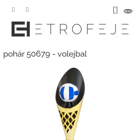
Přejít
na
NÁKUP
obsah
KOŠÍK
pohár 50679 - volejbal