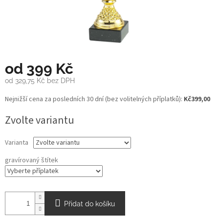
od
399 Kč
od
329,75 Kč
bez DPH
Měrná
Nejnižší cena za posledních 30 dní (bez volitelných příplatků):
Kč399,00
cena:
Zvolte variantu
Varianta
gravírovaný štítek
Přidat do košíku