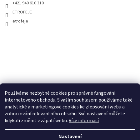
+421 940 610 310
ETROFEJE
etrofeje
Používáme nezbytné cookies pro správné fungování
internetového obchodu. S vaším souhlasem používáme také
analytické a marketingové cookies ke zlepšování webu a
zobrazování relevantního obsahu. Své nastavení můžete
kdykoli změnit v zápatí webu.
Více informací
Nastavení