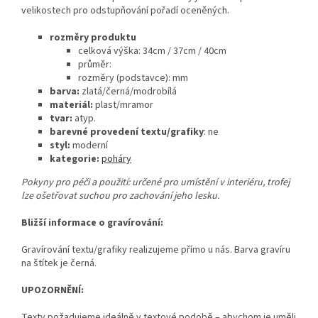
velikostech pro odstupňování pořadí oceněných.
rozměry produktu
celková výška:
34cm / 37cm / 40cm
průměr:
rozměry (podstavce): mm
barva:
zlatá/černá/modrobílá
materiál:
plast/mramor
tvar:
atyp.
barevné provedení textu/grafiky
: ne
styl:
moderní
kategorie:
poháry
Pokyny pro péči a použití: určené pro umístění v interiéru, trofej
lze ošetřovat suchou pro zachování jeho lesku.
Bližší informace o gravírování:
Gravírování textu/grafiky realizujeme přímo u nás. Barva gravíru
na štítek je černá.
UPOZORNĚNÍ:
Texty požadujeme ideálně v textové podobě – abychom je uměli