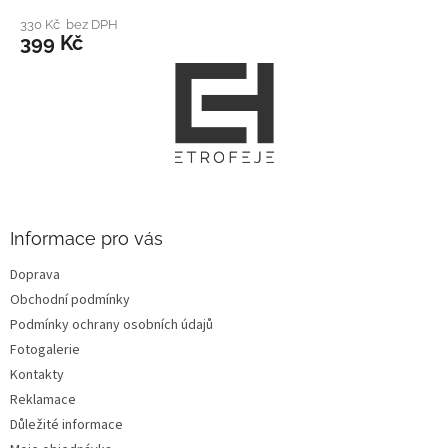
330 Kč bez DPH
399 Kč
Z
á
p
a
t
í
Informace pro vás
Doprava
Obchodní podmínky
Podmínky ochrany osobních údajů
Fotogalerie
Kontakty
Reklamace
Důležité informace