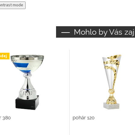
ontrast mode
Mohlo by Vás zaj
odej
r 380
pohár 120