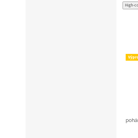
High-c
Výpr
pohá