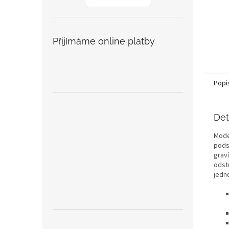
Přijímáme online platby
Popi
Det
Mode
pods
grav
odst
jedn