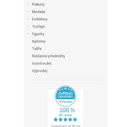
n
Plakety
e
Medaile
l
Emblémy
Trofeje
Figurky
Diplomy
Talíře
Reklamní předměty
Gravírování
Výprodej