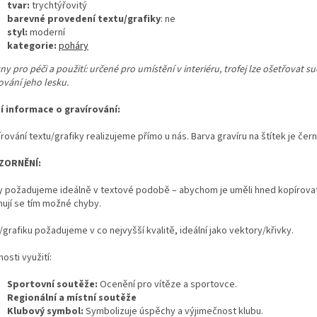
tvar:
trychtýřovitý
barevné provedení textu/grafiky
: ne
styl:
moderní
kategorie:
poháry
y pro péči a použití: určené pro umístění v interiéru, trofej lze ošetřovat s
ování jeho lesku.
ší informace o gravírování:
rování textu/grafiky realizujeme přímo u nás. Barva gravíru na štítek je čern
ZORNĚNÍ:
y požadujeme ideálně v textové podobě – abychom je uměli hned kopírovat
nují se tím možné chyby.
grafiku požadujeme v co nejvyšší kvalitě, ideální jako vektory/křivky.
osti využití:
Sportovní soutěže:
Ocenění pro vítěze a sportovce.
Regionální a místní soutěže
Klubový symbol:
Symbolizuje úspěchy a výjimečnost klubu.