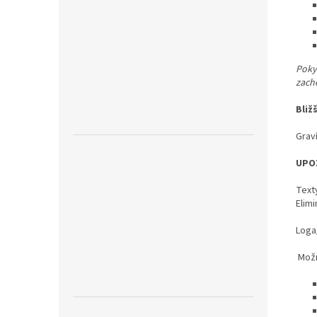
Pokyn
zach
Bliž
Graví
UPO
Text
Elimi
Loga/
Možn