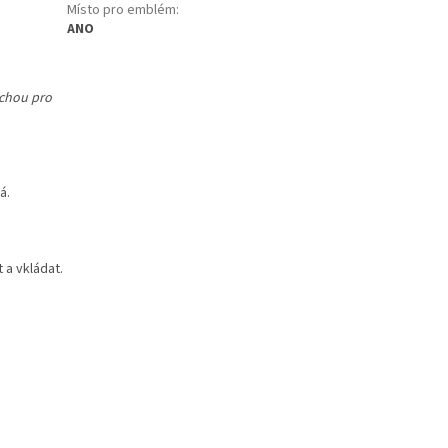
Místo pro emblém
:
ANO
uchou pro
á.
 a vkládat.