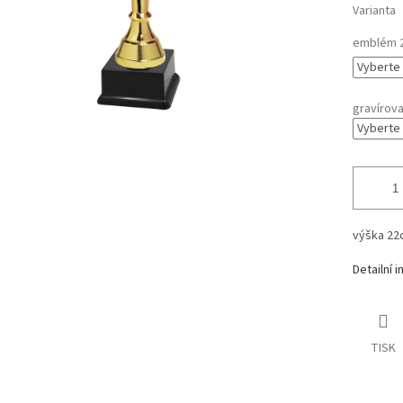
Varianta
emblém 
gravírova
výška
22
Detailní 
TISK