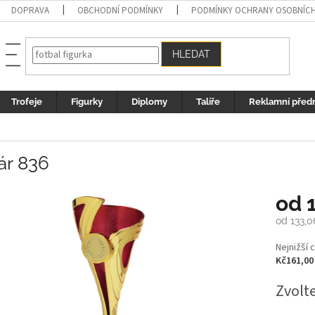
DOPRAVA
OBCHODNÍ PODMÍNKY
PODMÍNKY OCHRANY OSOBNÍC
HLEDAT
Trofeje
Figurky
Diplomy
Talíře
Reklamní před
ár 836
od
od
133,0
Měrná
Nejnižší 
cena:
Kč161,00
Zvolt