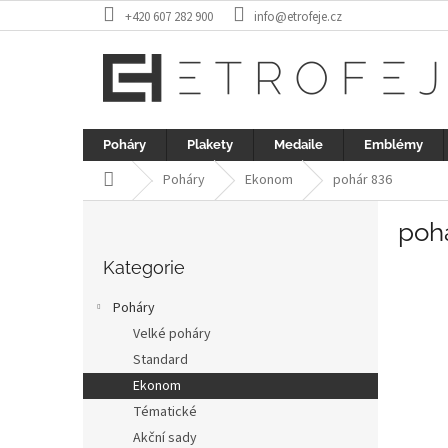
Přejít
+420 607 282 900
info@etrofeje.cz
na
obsah
Poháry
Plakety
Medaile
Emblémy
Domů
Poháry
Ekonom
pohár 836
P
poh
o
Přeskočit
s
kategorie
Kategorie
t
r
Poháry
a
Velké poháry
n
Standard
n
í
Ekonom
p
Tématické
a
Akční sady