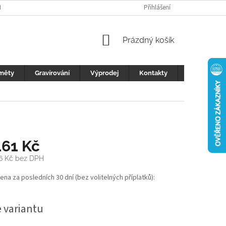
H ÚDAJŮ
FOTOGALERIE
KONTAKTY
Přihlášení
REKLAMACE
DŮLEŽI
NÁKUPNÍ
Prázdný košík
KOŠÍK
měty
Gravírování
Výprodej
Kontakty
Blog
161 Kč
6 Kč
bez DPH
cena za posledních 30 dní (bez volitelných příplatků):
e variantu