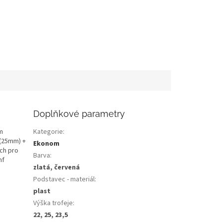
Doplňkové parametry
m
Kategorie
:
 (25mm) +
Ekonom
ech pro
Barva
:
mf
zlatá, červená
Podstavec - materiál
:
plast
Výška trofeje
:
22, 25, 23,5