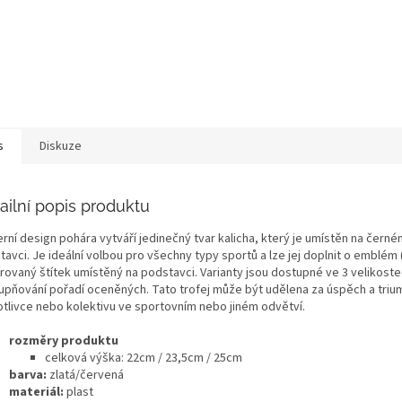
s
Diskuze
ailní popis produktu
rní design pohára vytváří jedinečný tvar kalicha, který je umístěn na černé
tavci. Je ideální volbou pro všechny typy sportů a lze jej doplnit o emblém
írovaný štítek umístěný na podstavci. Varianty jsou dostupné ve 3 velikost
upňování pořadí oceněných. Tato trofej může být udělena za úspěch a triu
otlivce nebo kolektivu ve sportovním nebo jiném odvětví.
rozměry produktu
celková výška:
22cm / 23,5cm / 25cm
barva:
zlatá/červená
materiál:
plast