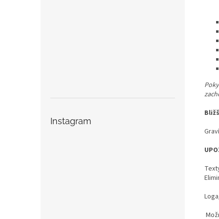
Pokyn
zach
Bliž
Instagram
Graví
UPO
Text
Elimi
Loga/
Možn