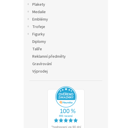
n
Plakety
e
Medaile
l
Emblémy
Trofeje
Figurky
Diplomy
Talíře
Reklamní předměty
Gravírování
Výprodej