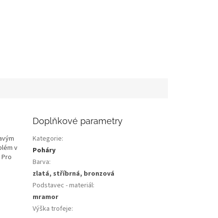
Doplňkové parametry
mavým
Kategorie
:
blém v
Poháry
 Pro
Barva
:
zlatá, stříbrná, bronzová
Podstavec - materiál
:
mramor
Výška trofeje
: