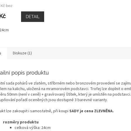
 Kč bez
Kč
DETAIL
 24cm
s
Diskuze (1)
ailní popis produktu
átní sada pohárů ve zlatém, stříbrném nebo bronzovém provedení se zají
ilem na kalichu, uložená na mramorovém podstavci. Trofej lze doplnit o em
ěru 50mm (není v ceně) + gravírovaný štítek, který je umístěn na podstavci.
upňování pořadí oceněných jsou dostupné 3 barevné varianty.
ukt lze zakoupit i samostatně, při koupi
SADY je cena ZLEVNĚNA.
rozměry produktu
celková
výška: 24cm