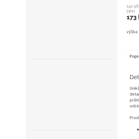
142,98
DPH
173 
výška
Popi
Det
Unik
deta
prům
odst
Prod