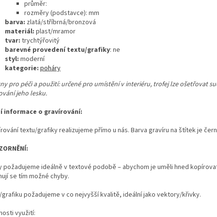
průměr:
rozměry (podstavce): mm
barva:
zlatá/stříbrná/bronzová
materiál:
plast/mramor
tvar:
trychtýřovitý
barevné provedení textu/grafiky
: ne
styl:
moderní
kategorie:
poháry
y pro péči a použití: určené pro umístění v interiéru, trofej lze ošetřovat s
ování jeho lesku.
ší informace o gravírování:
rování textu/grafiky realizujeme přímo u nás. Barva gravíru na štítek je čern
ZORNĚNÍ:
y požadujeme ideálně v textové podobě – abychom je uměli hned kopírovat
nují se tím možné chyby.
grafiku požadujeme v co nejvyšší kvalitě, ideální jako vektory/křivky.
osti využití: