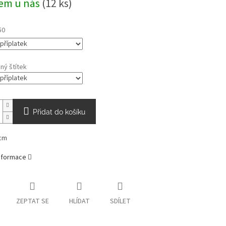
em u nás
(12 ks)
50
ný štítek
Přidat do košíku
cm
informace
ZEPTAT SE
HLÍDAT
SDÍLET