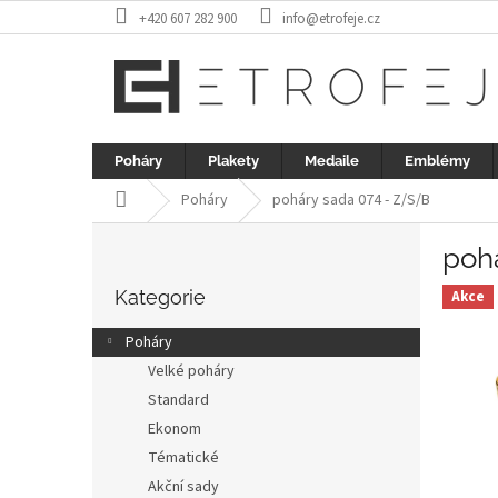
Přejít
+420 607 282 900
info@etrofeje.cz
na
obsah
Poháry
Plakety
Medaile
Emblémy
Domů
Poháry
poháry sada 074 - Z/S/B
P
poh
o
Přeskočit
s
kategorie
Kategorie
Akce
t
r
Poháry
a
Velké poháry
n
Standard
n
í
Ekonom
p
Tématické
a
Akční sady