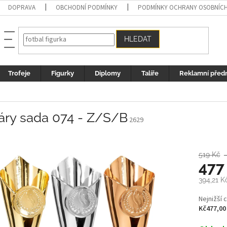
DOPRAVA
OBCHODNÍ PODMÍNKY
PODMÍNKY OCHRANY OSOBNÍC
HLEDAT
Trofeje
Figurky
Diplomy
Talíře
Reklamní před
áry sada 074 - Z/S/B
2629
519 Kč
477
394,21 K
Měrná
Nejnižší 
cena:
Kč477,00