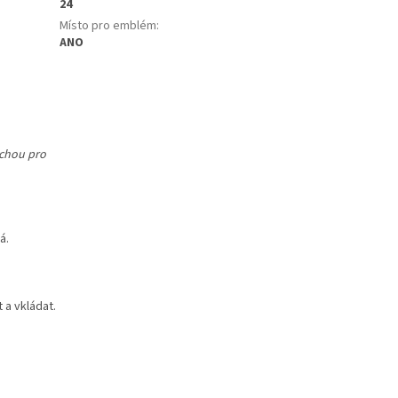
24
Místo pro emblém
:
ANO
uchou pro
á.
 a vkládat.