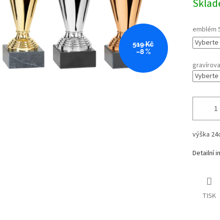
Sklad
emblém 
519 Kč
–8 %
gravírova
výška 24
Detailní 
TISK