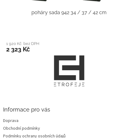
poháry sada 942 34 / 37 / 42 cm
1 920 Kč bez DPH
2 323 Kč
Z
á
p
a
t
í
Informace pro vás
Doprava
Obchodní podmínky
Podmínky ochrany osobních údajů