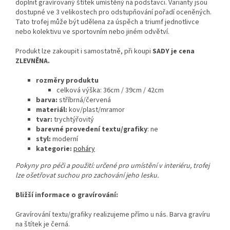
doplnit gravírovaný štítek umístěný na podstavci. Varianty jsou
dostupné ve 3 velikostech pro odstupňování pořadí oceněných.
Tato trofej může být udělena za úspěch a triumf jednotlivce
nebo kolektivu ve sportovním nebo jiném odvětví.
Produkt lze zakoupit i samostatně, při koupi
SADY je cena
ZLEVNĚNA.
rozměry produktu
celková výška:
36cm / 39cm / 42cm
barva:
stříbrná/červená
materiál:
kov/plast/mramor
tvar:
trychtýřovitý
barevné provedení textu/grafiky
: ne
styl:
moderní
kategorie:
poháry
Pokyny pro péči a použití: určené pro umístění v interiéru, trofej
lze ošetřovat suchou pro zachování jeho lesku.
Bližší informace o gravírování:
Gravírování textu/grafiky realizujeme přímo u nás. Barva gravíru
na štítek je černá.