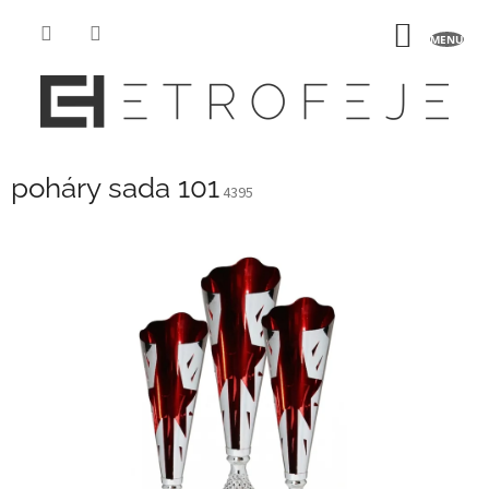
Přejít
na
NÁKUP
obsah
KOŠÍK
poháry sada 101
4395