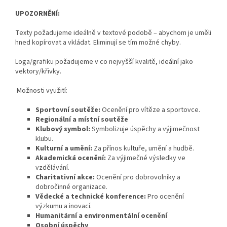
UPOZORNĚNÍ:
Texty požadujeme ideálně v textové podobě – abychom je uměli
hned kopírovat a vkládat. Eliminují se tím možné chyby.
Loga/grafiku požadujeme v co nejvyšší kvalitě, ideální jako
vektory/křivky.
Možnosti využití:
Sportovní soutěže:
Ocenění pro vítěze a sportovce.
Regionální a místní soutěže
Klubový symbol:
Symbolizuje úspěchy a výjimečnost
klubu.
Kulturní a umění:
Za přínos kultuře, umění a hudbě.
Akademická ocenění:
Za výjimečné výsledky ve
vzdělávání.
Charitativní akce:
Ocenění pro dobrovolníky a
dobročinné organizace.
Vědecké a technické konference:
Pro ocenění
výzkumu a inovací.
Humanitární a environmentální ocenění
Osobní úspěchy