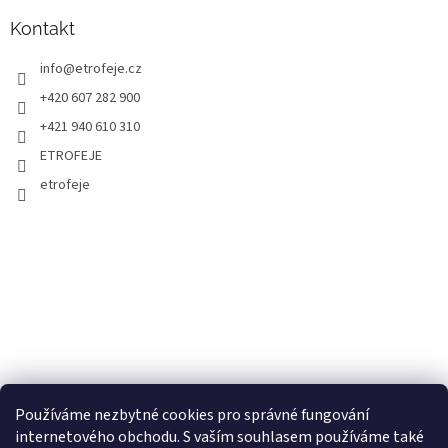
Kontakt
info
@
etrofeje.cz
+420 607 282 900
+421 940 610 310
ETROFEJE
etrofeje
Používáme nezbytné cookies pro správné fungování
internetového obchodu. S vaším souhlasem používáme také