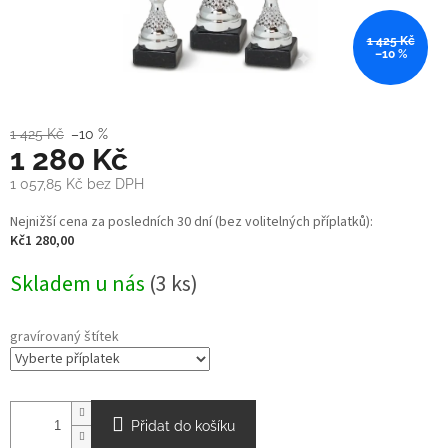
1 425 Kč
–10 %
1 425 Kč
–10 %
1 280 Kč
1 057,85 Kč
bez DPH
Měrná
Nejnižší cena za posledních 30 dní (bez volitelných příplatků):
cena:
Kč1 280,00
Skladem u nás
(3 ks)
gravírovaný štítek
Přidat do košíku