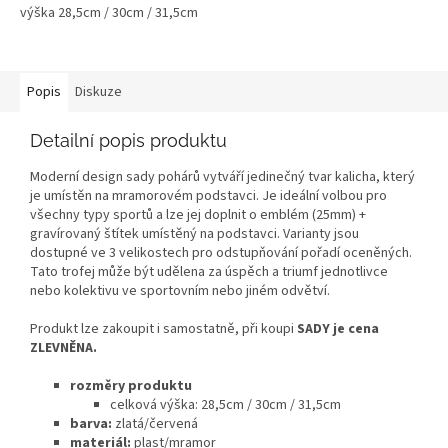
výška 28,5cm / 30cm / 31,5cm
Popis
Diskuze
Detailní popis produktu
Moderní design sady pohárů vytváří jedinečný tvar kalicha, který
je umístěn na mramorovém podstavci. Je ideální volbou pro
všechny typy sportů a lze jej doplnit o emblém (25mm) +
gravírovaný štítek umístěný na podstavci. Varianty jsou
dostupné ve 3 velikostech pro odstupňování pořadí oceněných.
Tato trofej může být udělena za úspěch a triumf jednotlivce
nebo kolektivu ve sportovním nebo jiném odvětví.
Produkt lze zakoupit i samostatně, při koupi
SADY je cena
ZLEVNĚNA.
rozměry produktu
celková výška: 28,5cm / 30cm / 31,5cm
barva:
zlatá/červená
materiál:
plast/mramor