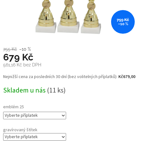
755 Kč
–10 %
755 Kč
–10 %
679 Kč
561,16 Kč
bez DPH
Měrná
Nejnižší cena za posledních 30 dní (bez volitelných příplatků):
Kč679,00
cena:
Skladem u nás
(11 ks)
emblém 25
gravírovaný štítek