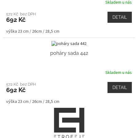
Skladem u nás
572 Kč bez DPH
DETAIL
692 Kč
výška 23 cm / 26cm / 28,5 cm
poháry sada 442
Skladem u nás
572 Kč bez DPH
DETAIL
692 Kč
výška 23 cm / 26cm / 28,5 cm
Z
á
p
a