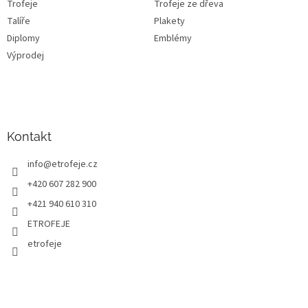
Trofeje
Trofeje ze dřeva
Talíře
Plakety
Diplomy
Emblémy
Výprodej
Kontakt
info
@
etrofeje.cz
+420 607 282 900
+421 940 610 310
ETROFEJE
etrofeje