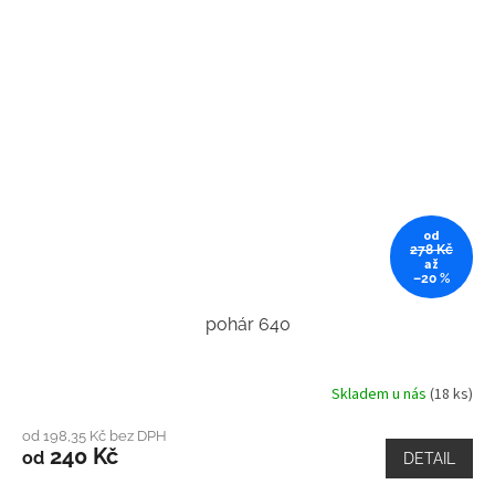
od
278 Kč
až
–20 %
pohár 640
Skladem u nás
(18 ks)
od 198,35 Kč bez DPH
240 Kč
od
DETAIL