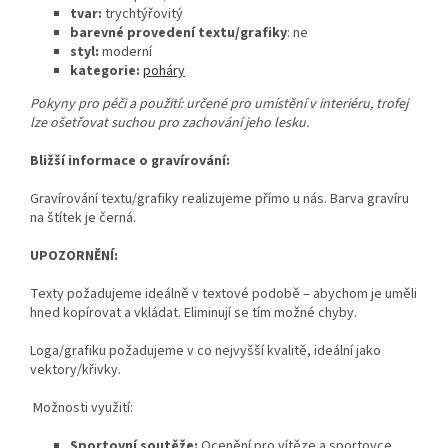
tvar:
trychtýřovitý
barevné provedení textu/grafiky
: ne
styl:
moderní
kategorie:
poháry
Pokyny pro péči a použití: určené pro umístění v interiéru, trofej
lze ošetřovat suchou pro zachování jeho lesku.
Bližší informace o gravírování:
Gravírování textu/grafiky realizujeme přímo u nás. Barva gravíru
na štítek je černá.
UPOZORNĚNÍ:
Texty požadujeme ideálně v textové podobě – abychom je uměli
hned kopírovat a vkládat. Eliminují se tím možné chyby.
Loga/grafiku požadujeme v co nejvyšší kvalitě, ideální jako
vektory/křivky.
Možnosti využití:
Sportovní soutěže:
Ocenění pro vítěze a sportovce.