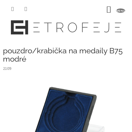
Přejít
na
NÁKUP
obsah
KOŠÍK
pouzdro/krabička na medaily B75
modré
2109