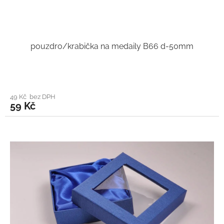
pouzdro/krabička na medaily B66 d-50mm
49 Kč bez DPH
59 Kč