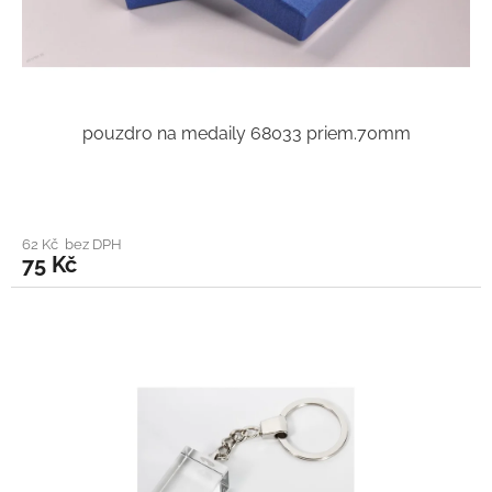
pouzdro na medaily 68033 priem.70mm
62 Kč bez DPH
75 Kč