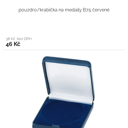
pouzdro/krabička na medaily B75 červené
38 Kč bez DPH
46 Kč