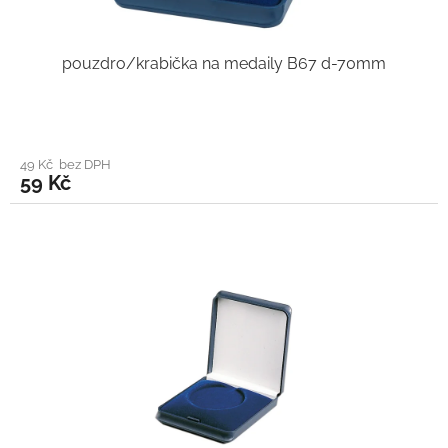
pouzdro/krabička na medaily B67 d-70mm
49 Kč bez DPH
59 Kč