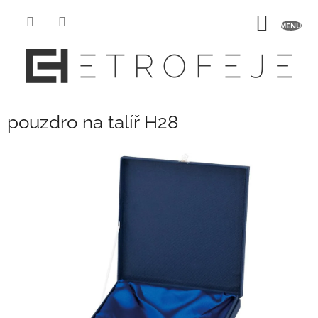
Přejít
na
NÁKUP
obsah
KOŠÍK
pouzdro na talíř H28