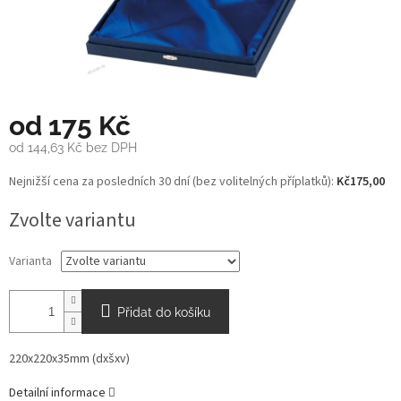
od
175 Kč
od
144,63 Kč
bez DPH
Měrná
Nejnižší cena za posledních 30 dní (bez volitelných příplatků):
Kč175,00
cena:
Zvolte variantu
Varianta
Přidat do košíku
220x220x35mm (dxšxv)
Detailní informace