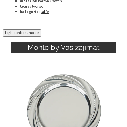
materiál:
karton / satén
tvar:
čtverec
kategorie:
talíře
High-contrast mode
Mohlo by Vás zajímat