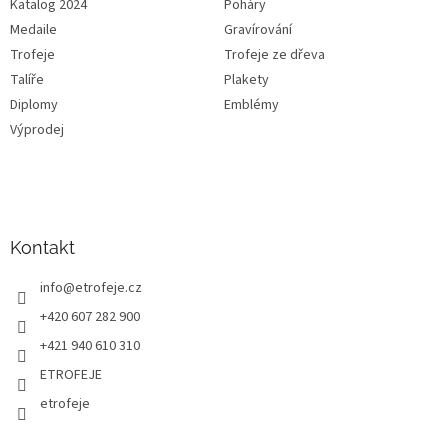
Katalog 2024
Poháry
Medaile
Gravírování
Trofeje
Trofeje ze dřeva
Talíře
Plakety
Diplomy
Emblémy
Výprodej
Kontakt
info
@
etrofeje.cz
+420 607 282 900
+421 940 610 310
ETROFEJE
etrofeje