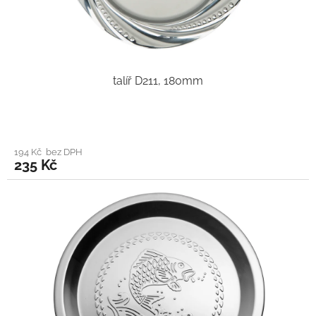
talíř D211, 180mm
194 Kč bez DPH
235 Kč