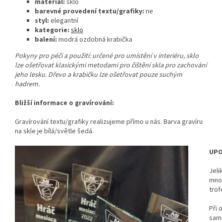
materiál:
sklo
barevné provedení textu/grafiky:
ne
styl:
elegantní
kategorie:
sklo
balení:
modrá ozdobná krabička
Pokyny pro péči a použití: určené pro umístění v interiéru, sklo
lze ošetřovat klasickými metodami pro čištění skla pro zachování
jeho lesku. Dřevo a krabičku lze ošetřovat pouze suchým
hadrem.
Bližší informace o gravírování:
Gravírování textu/grafiky realizujeme přímo u nás. Barva gravíru
na skle je bílá/světle šedá.
UPO
Jeli
mno
trof
Při 
samo