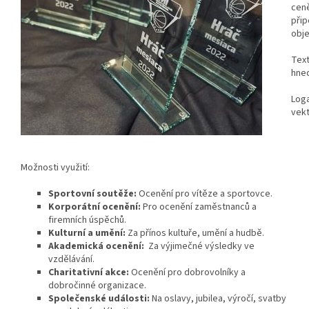
ceně
při
obje
Text
hned
Loga
vekt
Možnosti využití:
Sportovní soutěže:
Ocenění pro vítěze a sportovce.
Korporátní ocenění:
Pro ocenění zaměstnanců a
firemních úspěchů.
Kulturní a umění:
Za přínos kultuře, umění a hudbě.
Akademická ocenění:
Za výjimečné výsledky ve
vzdělávání.
Charitativní akce:
Ocenění pro dobrovolníky a
dobročinné organizace.
Společenské události:
Na oslavy, jubilea, výročí, svatby