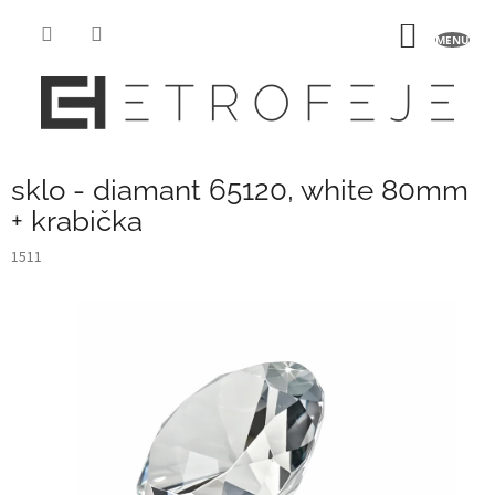
Přejít
na
NÁKUP
obsah
KOŠÍK
sklo - diamant 65120, white 80mm
+ krabička
1511