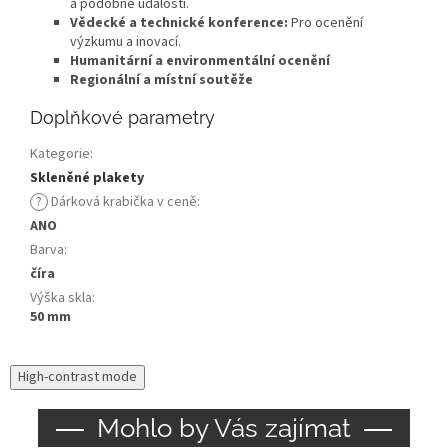
a podobné události.
Vědecké a technické konference:
Pro ocenění
výzkumu a inovací.
Humanitární a environmentální ocenění
Regionální a místní soutěže
Doplňkové parametry
Kategorie
:
Skleněné plakety
?
Dárková krabička v ceně
:
ANO
Barva
:
číra
Výška skla
:
50 mm
High-contrast mode
Mohlo by Vás zajímat