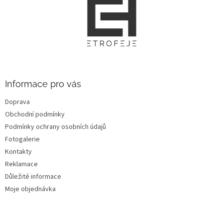
Z
á
p
a
t
í
Informace pro vás
Doprava
Obchodní podmínky
Podmínky ochrany osobních údajů
Fotogalerie
Kontakty
Reklamace
Důležité informace
Moje objednávka