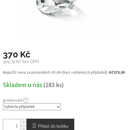
370 Kč
305,79 Kč
bez DPH
Měrná
Nejnižší cena za posledních 30 dní (bez volitelných příplatků):
Kč370,00
cena:
Skladem u nás
(183 ks)
gravírování
?
Přidat do košíku