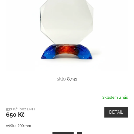
sklo 8791
Skladem u nás
537 Kč bez DPH
DETAIL
650 Kč
výška 200 mm