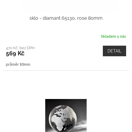
sklo - diamant 65130, rose 80mm
Skladem u nás
470 Kč bez DPH
DETAIL
569 Kč
průměr 80mm