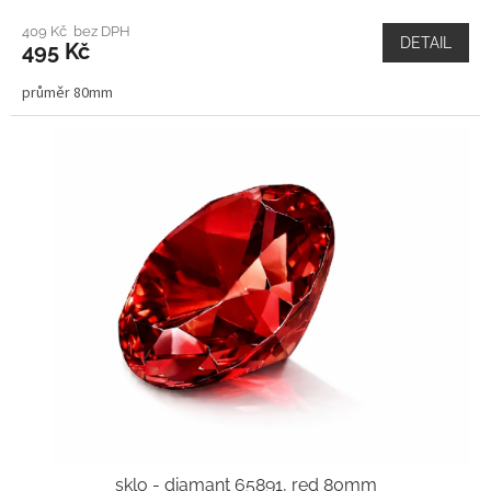
409 Kč bez DPH
DETAIL
495 Kč
průměr 80mm
sklo - diamant 65891, red 80mm