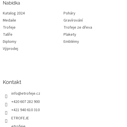
Nabídka
Katalog 2024
Poháry
Medaile
Gravírování
Trofeje
Trofeje ze dřeva
Talíře
Plakety
Diplomy
Emblémy
Výprodej
Kontakt
info
@
etrofeje.cz
+420 607 282 900
+421 940 610 310
ETROFEJE
etrofeje