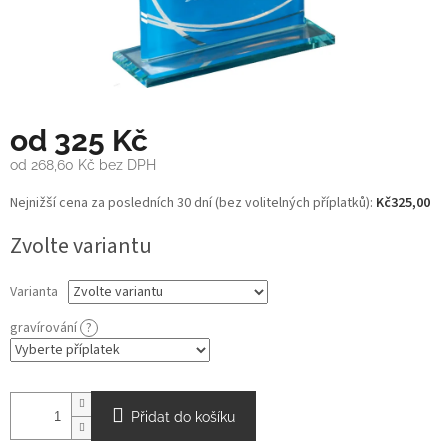
od
325 Kč
od
268,60 Kč
bez DPH
Měrná
Nejnižší cena za posledních 30 dní (bez volitelných příplatků):
Kč325,00
cena:
Zvolte variantu
Varianta
gravírování
?
Přidat do košíku