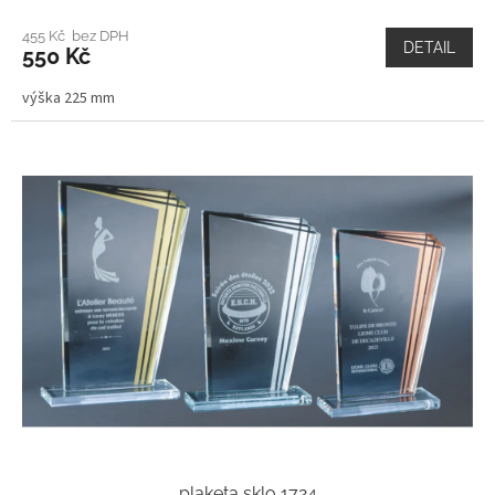
455 Kč bez DPH
DETAIL
550 Kč
výška 225 mm
plaketa sklo 1724