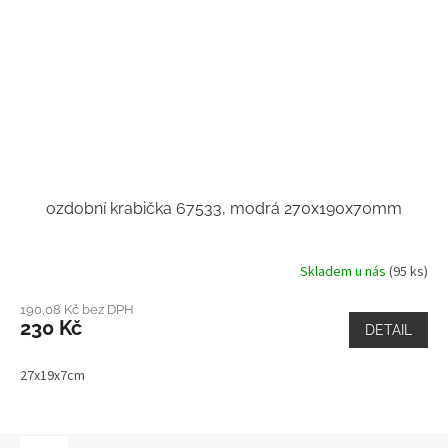
ozdobní krabička 67533, modrá 270x190x70mm
Skladem u nás
(95 ks)
190,08 Kč bez DPH
230 Kč
DETAIL
27x19x7cm