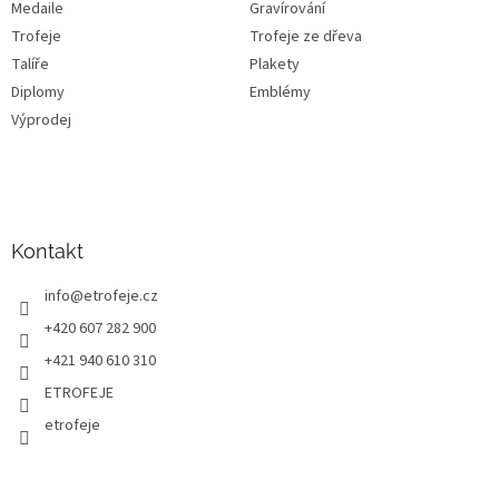
Medaile
Gravírování
Trofeje
Trofeje ze dřeva
Talíře
Plakety
Diplomy
Emblémy
Výprodej
Kontakt
info
@
etrofeje.cz
+420 607 282 900
+421 940 610 310
ETROFEJE
etrofeje