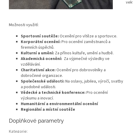
vek
Možnosti využití:
Sportovní soutěže:
Ocenění pro vítěze a sportovce.
Korporátní ocenění:
Pro ocenění zaměstnanců a
firemních úspěchů.
Kulturní a umění:
Za přínos kultuře, umění a hudbě.
Akademická ocenění:
Za výjimečné výsledky ve
vzdělávání.
Charitativní akce:
Ocenění pro dobrovolníky a
dobročinné organizace.
Společenské události:
Na oslavy, jubilea, výročí, svatby
a podobné události.
Vědecké a technické konference:
Pro ocenění
výzkumu a inovací.
Humanitární a environmentální ocenění
Regionální a místní soutěže
Doplňkové parametry
Kategorie
: