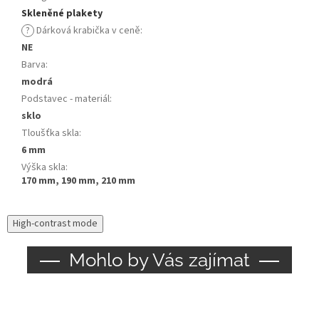
Skleněné plakety
?
Dárková krabička v ceně
:
NE
Barva
:
modrá
Podstavec - materiál
:
sklo
Tloušťka skla
:
6 mm
Výška skla
:
170 mm, 190 mm, 210 mm
High-contrast mode
Mohlo by Vás zajímat