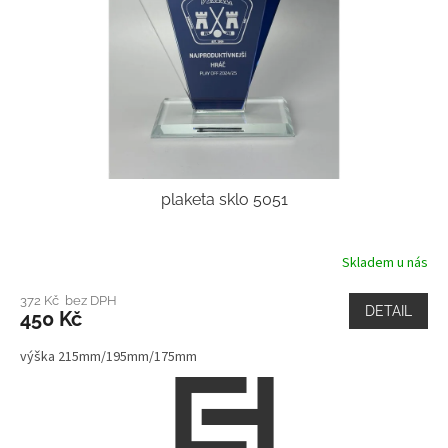
plaketa sklo 5051
Skladem u nás
372 Kč bez DPH
DETAIL
450 Kč
výška 215mm/195mm/175mm
Z
á
p